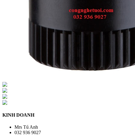
KINH DOANH
Mrs Tú Anh
032 936 9027