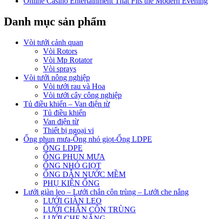
Online Casino Entertainment That Fits the Modern Evening
Danh mục sản phẩm
Vòi tưới cảnh quan
Vòi Rotors
Vòi Mp Rotator
Vòi sprays
Vòi tưới nông nghiệp
Vòi tưới rau và Hoa
Vòi tưới cây công nghiệp
Tủ điều khiển – Van điện từ
Tủ điều khiển
Van điện từ
Thiết bị ngoại vi
Ống phun mưa-Ống nhỏ giọt-Ống LDPE
ỐNG LDPE
ỐNG PHUN MƯA
ỐNG NHỎ GIỌT
ỐNG DẪN NƯỚC MỀM
PHỤ KIỆN ỐNG
Lưới giàn leo – Lưới chắn côn trùng – Lưới che nắng
LƯỚI GIÀN LEO
LƯỚI CHẮN CÔN TRÙNG
LƯỚI CHE NẮNG