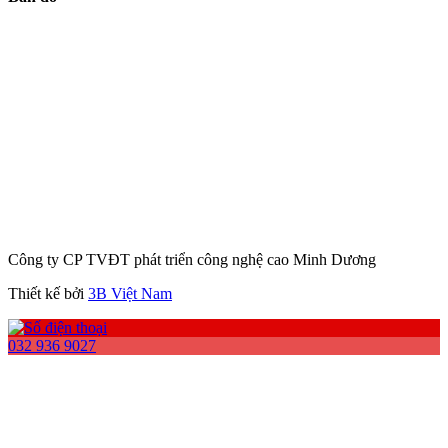
Công ty CP TVĐT phát triển công nghệ cao Minh Dương
Thiết kế bởi
3B Việt Nam
032 936 9027