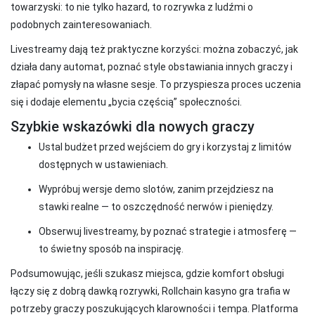
towarzyski: to nie tylko hazard, to rozrywka z ludźmi o
podobnych zainteresowaniach.
Livestreamy dają też praktyczne korzyści: można zobaczyć, jak
działa dany automat, poznać style obstawiania innych graczy i
złapać pomysły na własne sesje. To przyspiesza proces uczenia
się i dodaje elementu „bycia częścią” społeczności.
Szybkie wskazówki dla nowych graczy
Ustal budżet przed wejściem do gry i korzystaj z limitów
dostępnych w ustawieniach.
Wypróbuj wersje demo slotów, zanim przejdziesz na
stawki realne — to oszczędność nerwów i pieniędzy.
Obserwuj livestreamy, by poznać strategie i atmosferę —
to świetny sposób na inspirację.
Podsumowując, jeśli szukasz miejsca, gdzie komfort obsługi
łączy się z dobrą dawką rozrywki, Rollchain kasyno gra trafia w
potrzeby graczy poszukujących klarowności i tempa. Platforma