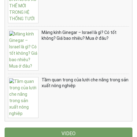
Màng kính Ginegar – Israel là gì? Có tốt
không? Giá bao nhiêu? Mua ở đâu?
Tầm quan trọng của lưới che nắng trong sản
xuất nông nghiệp
VIDEO