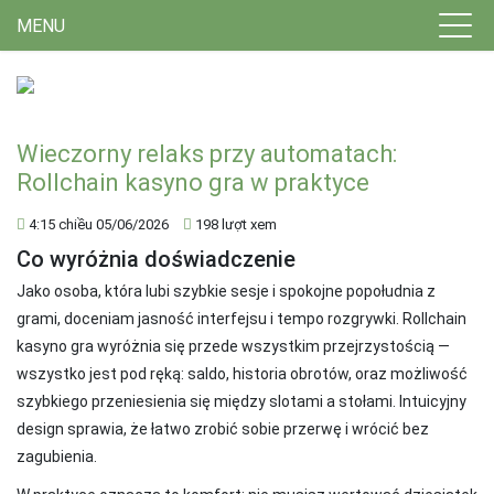
MENU
Wieczorny relaks przy automatach:
Rollchain kasyno gra w praktyce
4:15 chiều 05/06/2026
198 lượt xem
Co wyróżnia doświadczenie
Jako osoba, która lubi szybkie sesje i spokojne popołudnia z
grami, doceniam jasność interfejsu i tempo rozgrywki. Rollchain
kasyno gra wyróżnia się przede wszystkim przejrzystością —
wszystko jest pod ręką: saldo, historia obrotów, oraz możliwość
szybkiego przeniesienia się między slotami a stołami. Intuicyjny
design sprawia, że łatwo zrobić sobie przerwę i wrócić bez
zagubienia.