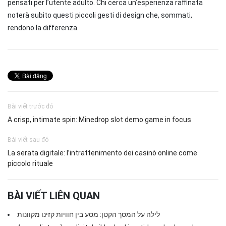
pensati per l’utente adulto. Chi cerca un’esperienza raffinata
noterà subito questi piccoli gesti di design che, sommati,
rendono la differenza.
Bài viết trước đó
A crisp, intimate spin: Minedrop slot demo game in focus
Bài viết sau đó
La serata digitale: l’intrattenimento dei casinò online come
piccolo rituale
BÀI VIẾT LIÊN QUAN
לילה על המסך הקטן: מסע בין חוויות קזינו מקוונות