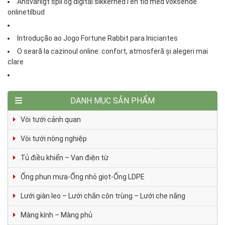
Ansvarligt spil og digital sikkerhed i en tid med voksende
onlinetilbud
Introdução ao Jogo Fortune Rabbit para Iniciantes
O seară la cazinoul online: confort, atmosferă și alegeri mai
clare
DANH MỤC SẢN PHẨM
Vòi tưới cảnh quan
Vòi tưới nông nghiệp
Tủ điều khiển – Van điện từ
Ống phun mưa-Ống nhỏ giọt-Ống LDPE
Lưới giàn leo – Lưới chắn côn trùng – Lưới che nắng
Màng kính – Màng phủ