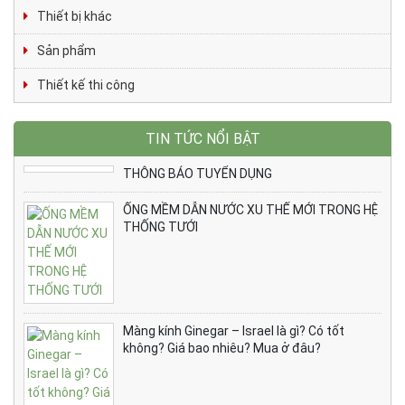
Thiết bị khác
Sản phẩm
Thiết kế thi công
TIN TỨC NỔI BẬT
THÔNG BÁO TUYỂN DỤNG
ỐNG MỀM DẪN NƯỚC XU THẾ MỚI TRONG HỆ
THỐNG TƯỚI
Màng kính Ginegar – Israel là gì? Có tốt
không? Giá bao nhiêu? Mua ở đâu?