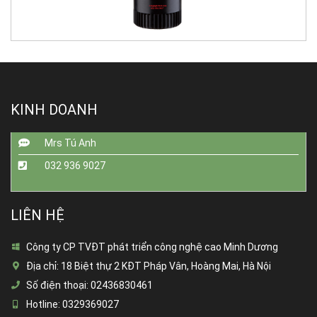
KINH DOANH
Mrs Tú Anh
032 936 9027
LIÊN HỆ
Công ty CP TVĐT phát triển công nghệ cao Minh Dương
Địa chỉ:
18 Biệt thự 2 KĐT Pháp Vân, Hoàng Mai, Hà Nội
Số điện thoại:
02436830461
Hotline:
0329369027