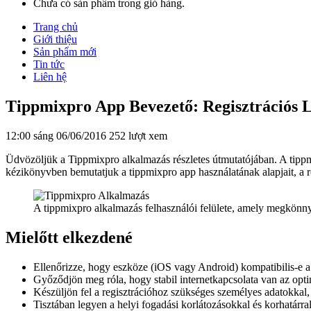
Chưa có sản phẩm trong giỏ hàng.
Trang chủ
Giới thiệu
Sản phẩm mới
Tin tức
Liên hệ
Tippmixpro App Bevezető: Regisztrációs 
12:00 sáng 06/06/2016
252 lượt xem
Üdvözöljük a Tippmixpro alkalmazás részletes útmutatójában. A tipp
kézikönyvben bemutatjuk a tippmixpro app használatának alapjait, a re
A tippmixpro alkalmazás felhasználói felülete, amely megkönnyí
Mielőtt elkezdené
Ellenőrizze, hogy eszköze (iOS vagy Android) kompatibilis-e a
Győződjön meg róla, hogy stabil internetkapcsolata van az opti
Készüljön fel a regisztrációhoz szükséges személyes adatokkal,
Tisztában legyen a helyi fogadási korlátozásokkal és korhatárral