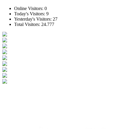
Online Visitors:
0
Today's Visitors:
9
Yesterday's Visitors:
27
Total Visitors:
24.777