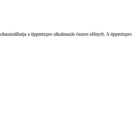
kihasználhatja a tippmixpro alkalmazás összes előnyét. A tippmixpro