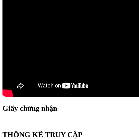
Giấy chứng nhận
THỐNG KÊ TRUY CẬP