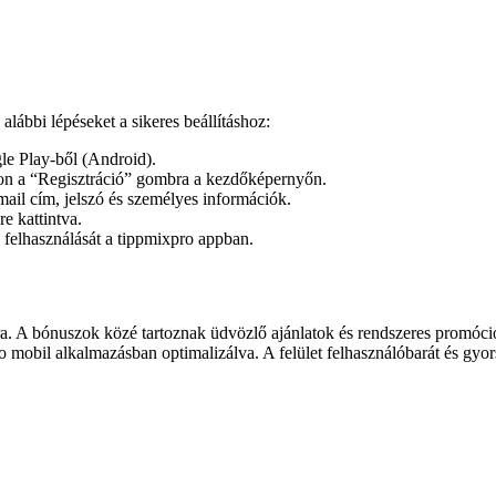
lábbi lépéseket a sikeres beállításhoz:
le Play-ből (Android).
tson a “Regisztráció” gombra a kezdőképernyőn.
mail cím, jelszó és személyes információk.
re kattintva.
 felhasználását a tippmixpro appban.
. A bónuszok közé tartoznak üdvözlő ajánlatok és rendszeres promóciók
o mobil alkalmazásban optimalizálva. A felület felhasználóbarát és gyo