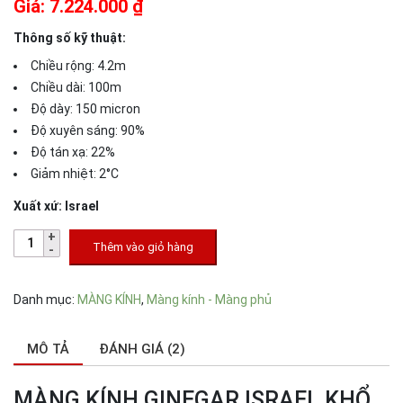
Giá: 7.224.000 ₫
đánh giá
Thông số kỹ thuật:
Chiều rộng: 4.2m
Chiều dài: 100m
Độ dày: 150 micron
Độ xuyên sáng: 90%
Độ tán xạ: 22%
Giảm nhiệt: 2°C
Xuất xứ: Israel
Thêm vào giỏ hàng
Danh mục:
MÀNG KÍNH
,
Màng kính - Màng phủ
MÔ TẢ
ĐÁNH GIÁ (2)
MÀNG KÍNH GINEGAR ISRAEL KHỔ