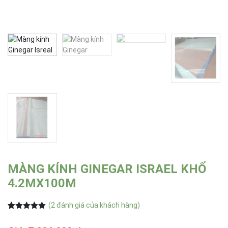
MÀNG KÍNH GINEGAR ISRAEL KHỔ
4.2MX100M
(
2
đánh giá của khách hàng)
5.00
2
trên 5
dựa trên