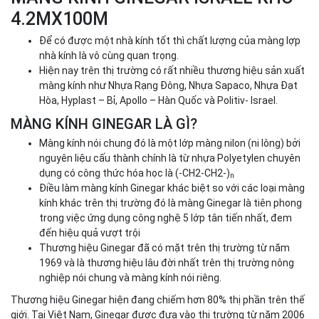
4.2MX100M
Để có được một nhà kính tốt thì chất lượng của màng lợp
nhà kính là vô cùng quan trọng.
Hiện nay trên thị trường có rất nhiều thương hiệu sản xuất
màng kính như Nhựa Rạng Đông, Nhựa Sapaco, Nhựa Đạt
Hòa, Hyplast – Bỉ, Apollo – Hàn Quốc và Politiv- Israel.
MÀNG KÍNH GINEGAR LÀ GÌ?
Màng kính nói chung đó là một lớp màng nilon (ni lông) bởi
nguyên liệu cấu thành chính là từ nhựa Polyetylen chuyên
dụng có công thức hóa học là (-CH2-CH2-)
n
Điều làm màng kính Ginegar khác biệt so với các loại màng
kính khác trên thị trường đó là màng Ginegar là tiên phong
trong việc ứng dụng công nghệ 5 lớp tân tiến nhất, đem
đến hiệu quả vượt trội
Thương hiệu Ginegar đã có mặt trên thị trường từ năm
1969 và là thương hiệu lâu đời nhất trên thị trường nông
nghiệp nói chung và màng kính nói riêng.
Thương hiệu Ginegar hiện đang chiếm hơn 80% thị phần trên thế
giới. Tại Việt Nam, Ginegar được đưa vào thị trường từ năm 2006