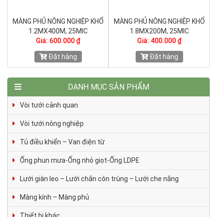
Ổ
MÀNG PHỦ NÔNG NGHIỆP KHỔ
MÀNG PHỦ NÔNG NGHIỆP KHỔ
1.2MX400M, 25MIC
1.8MX200M, 25MIC
Giá: 600.000 ₫
Giá: 400.000 ₫
Đặt hàng
Đặt hàng
DANH MỤC SẢN PHẨM
Vòi tưới cảnh quan
Vòi tưới nông nghiệp
Tủ điều khiển – Van điện từ
Ống phun mưa-Ống nhỏ giọt-Ống LDPE
Lưới giàn leo – Lưới chắn côn trùng – Lưới che nắng
Màng kính – Màng phủ
Thiết bị khác