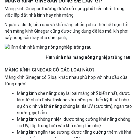
MÀNG KÍNH GINEGAR DÙNG ĐỂ LÀM GÌ?
Màng kính Ginegar thường được sử dụng phổ biến nhất trong
việc lắp đặt nhà kính hay nhà màng
Ngoài ra do độ bền cao và khả năng chống chịu thời tiết cực tốt
nên màng kính Ginegar cũng được ứng dụng để lắp mái kín phơi
sấy nông sản hay nhà che gạch, …
Hình ảnh nhà màng nông nghiệp trồng rau
MÀNG KÍNH GINEGAR CÓ CÁC LOẠI NÀO?
Màng kính Ginegar có 5 loại khác nhau phù hợp với nhu cầu của
từng người.
Màng kính che nắng: đây là loại màng phổ biến nhất, được
làm từ nhựa Polyethylene với những cải tiến kỹ thuật như
sự ổn định và khả năng chống lại tia UV (cực tím), ngăn tạo
sương, giọt ẩm.
Màng kính chống nhiệt: được tăng cường khả năng chống
tia UV, tập trung hơn vào khả năng tản nhiệt.
Màng kính ngăn tạo sương: được tăng cường thêm về khả