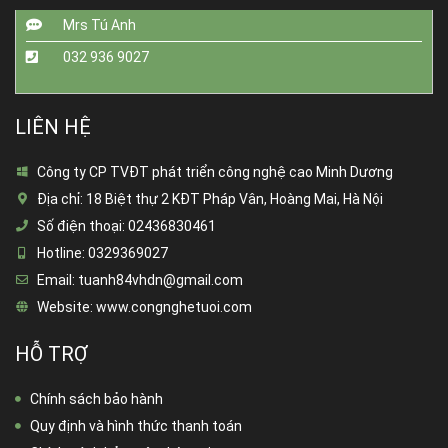
Mrs Tú Anh
032 936 9027
LIÊN HỆ
Công ty CP TVĐT phát triển công nghệ cao Minh Dương
Địa chỉ:
18 Biệt thự 2 KĐT Pháp Vân, Hoàng Mai, Hà Nội
Số điện thoại:
02436830461
Hotline:
0329369027
Email:
tuanh84vhdn@gmail.com
Website:
www.congnghetuoi.com
HỖ TRỢ
Chính sách bảo hành
Quy định và hình thức thanh toán