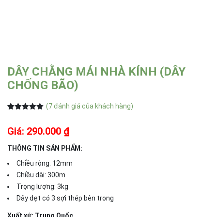
DÂY CHẰNG MÁI NHÀ KÍNH (DÂY
CHỐNG BÃO)
(
7
đánh giá của khách hàng)
5.00
6
trên 5
dựa trên
Giá: 290.000 ₫
đánh giá
THÔNG TIN SẢN PHẨM:
Chiều rộng: 12mm
Chiều dài: 300m
Trọng lượng: 3kg
Dây dẹt có 3 sợi thép bên trong
Xuất xứ: Trung Quốc