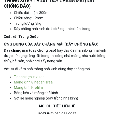
THÔNG SỐ KỸ THUẬT DÂY CHẰNG MÁI (DÂY
CHỐNG BÃO)
Chiều dài cuộn: 300m
Chiều rộng: 12mm
Trọng lượng: 3kg
Dây chằng nhà kính dẹt có 3 sợi thép bên trong
Xuất xứ: Trung Quốc
ỨNG DỤNG CỦA DÂY CHẰNG MÁI (DÂY CHỐNG BÃO)
Dây chằng mái (dây chống bão)
hay dây đè mái nilong nhà kính
được sử dụng rộng rãi trong thi công nhà màng, nhà nuôi trồng
thủy, hải sản, nhà phơi sấy nông sản…
Vật tư đi kèm nhà màng nhà kính cùng dây chằng mái
Thanh nẹp + zizac
Màng kính Ginegar Isreal
Màng kinh Profilm
Băng kéo vá màng nhà kính
Sợi se nông nghiệp (dây trồng nhà kính)
MỌI CHI TIẾT LIÊN HỆ
HOTLINE: 032 936 9027