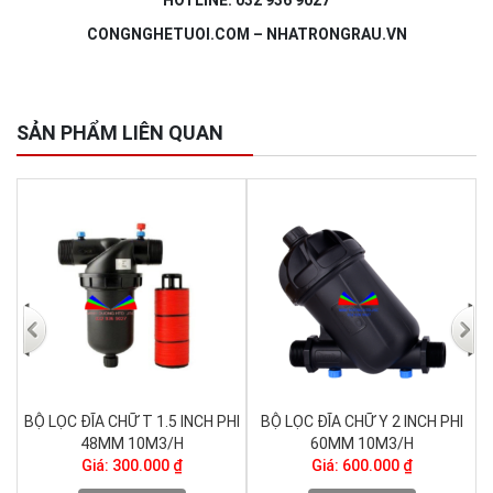
CONGNGHETUOI.COM – NHATRONGRAU.VN
SẢN PHẨM LIÊN QUAN
I
BỘ LỌC ĐĨA CHỮ T 1.5 INCH PHI
BỘ LỌC ĐĨA CHỮ Y 2 INCH PHI
48MM 10M3/H
60MM 10M3/H
Giá: 300.000 ₫
Giá: 600.000 ₫