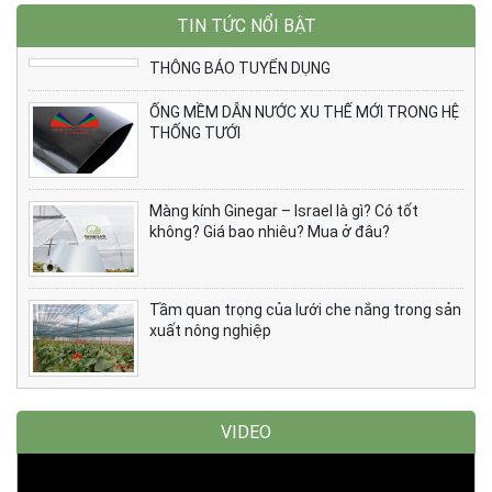
TIN TỨC NỔI BẬT
THÔNG BÁO TUYỂN DỤNG
ỐNG MỀM DẪN NƯỚC XU THẾ MỚI TRONG HỆ
THỐNG TƯỚI
Màng kính Ginegar – Israel là gì? Có tốt
không? Giá bao nhiêu? Mua ở đâu?
Tầm quan trọng của lưới che nắng trong sản
xuất nông nghiệp
VIDEO