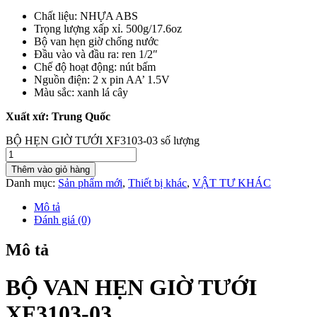
Chất liệu: NHỰA ABS
Trọng lượng xấp xỉ. 500g/17.6oz
Bộ van hẹn giờ chống nước
Đầu vào và đầu ra: ren 1/2″
Chế độ hoạt động: nút bấm
Nguồn điện: 2 x pin AA’ 1.5V
Màu sắc: xanh lá cây
Xuất xứ: Trung Quốc
BỘ HẸN GIỜ TƯỚI XF3103-03 số lượng
Thêm vào giỏ hàng
Danh mục:
Sản phẩm mới
,
Thiết bị khác
,
VẬT TƯ KHÁC
Mô tả
Đánh giá (0)
Mô tả
BỘ VAN HẸN GIỜ TƯỚI
XF3103-03