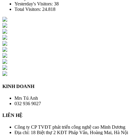
Yesterday's Visitors:
38
Total Visitors:
24.818
KINH DOANH
Mrs Tú Anh
032 936 9027
LIÊN HỆ
Công ty CP TVĐT phát triển công nghệ cao Minh Dương
Địa chỉ:
18 Biệt thự 2 KĐT Pháp Vân, Hoàng Mai, Hà Nội