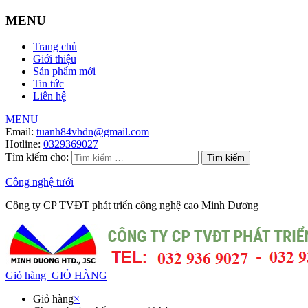
MENU
Trang chủ
Giới thiệu
Sản phẩm mới
Tin tức
Liên hệ
MENU
Email:
tuanh84vhdn@gmail.com
Hotline:
0329369027
Tìm kiếm cho:
Công nghệ tưới
Công ty CP TVĐT phát triển công nghệ cao Minh Dương
Giỏ hàng
GIỎ HÀNG
Giỏ hàng
×