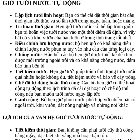
GIỜ TƯỚI NƯỚC TỰ ĐỘNG
Lập lịch tưới linh hoạt
: Bạn có thể cài đặt thời gian bắt đầu,
thời gian kết thúc và số lần tưới trong ngày, tuần, hoặc tháng.
Trì hoãn thời gian
: Hẹn giờ tưới nước có thể lập trình giúp
bạn trì hoãn việc tưới nước vào một thời điểm đã định, vì vậy
bãi cỏ và khu vườn của bạn luôn ở trong tình trạng tốt nhất.
Điều chỉnh lưu lượng nước
: bộ hẹn giờ có khả năng điều
chỉnh lượng nước phun ra tùy vào nhu cầu của từng loại cây.
Chống nước
: Hầu hết các bộ hẹn giờ được thiết kế để chịu
được môi trường ngoài trời và có khả năng chống nước, đảm
bảo tính bền bỉ.
Tiết kiệm nước
: Hẹn giờ tưới giúp tránh tình trạng tưới nước
quá nhiều hoặc không đủ, tiết kiệm nước và bảo vệ cây trồng
Chế độ tự động hoặc thủ công
: Các bộ hẹn giờ có thể hoạt
động tự động theo lịch trình đã cài đặt hoặc có chế độ thủ
công nếu bạn muốn tưới nước ngay lập tức
Cảnh rộng
: Bộ hẹn giờ phun nước phù hợp với nhiều bãi cỏ
ngoài trời, khu vườn, đất nông nghiệp và những nơi khác
LỢI ÍCH CỦA VAN HẸ GIỜ TƯỚI NƯỚC TỰ ĐỘNG:
Tiết kiệm thời gian
: Bạn không cần phải tưới cây thủ công
hàng ngày, đặc biệt khi vắng nhà hoặc bận rộn.