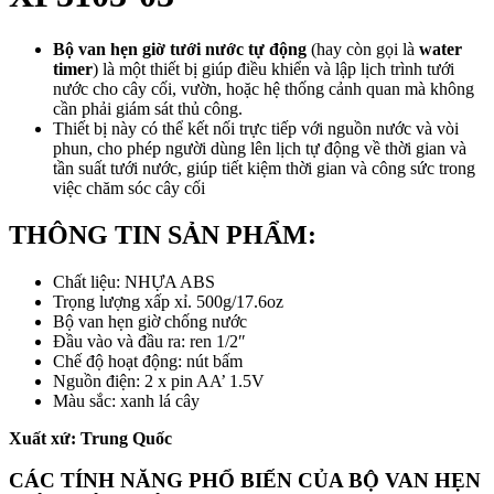
Bộ van hẹn giờ tưới nước tự động
(hay còn gọi là
water
timer
) là một thiết bị giúp điều khiển và lập lịch trình tưới
nước cho cây cối, vườn, hoặc hệ thống cảnh quan mà không
cần phải giám sát thủ công.
Thiết bị này có thể kết nối trực tiếp với nguồn nước và vòi
phun, cho phép người dùng lên lịch tự động về thời gian và
tần suất tưới nước, giúp tiết kiệm thời gian và công sức trong
việc chăm sóc cây cối
THÔNG TIN SẢN PHẨM:
Chất liệu: NHỰA ABS
Trọng lượng xấp xỉ. 500g/17.6oz
Bộ van hẹn giờ chống nước
Đầu vào và đầu ra: ren 1/2″
Chế độ hoạt động: nút bấm
Nguồn điện: 2 x pin AA’ 1.5V
Màu sắc: xanh lá cây
Xuất xứ: Trung Quốc
CÁC TÍNH NĂNG PHỔ BIẾN CỦA BỘ VAN HẸN