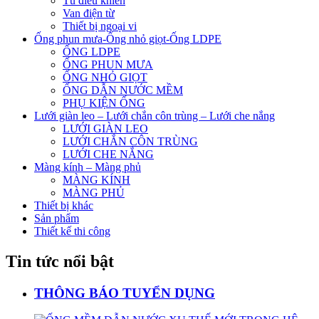
Tủ điều khiển
Van điện từ
Thiết bị ngoại vi
Ống phun mưa-Ống nhỏ giọt-Ống LDPE
ỐNG LDPE
ỐNG PHUN MƯA
ỐNG NHỎ GIỌT
ỐNG DẪN NƯỚC MỀM
PHỤ KIỆN ỐNG
Lưới giàn leo – Lưới chắn côn trùng – Lưới che nắng
LƯỚI GIÀN LEO
LƯỚI CHẮN CÔN TRÙNG
LƯỚI CHE NẮNG
Màng kính – Màng phủ
MÀNG KÍNH
MÀNG PHỦ
Thiết bị khác
Sản phẩm
Thiết kế thi công
Tin tức nổi bật
THÔNG BÁO TUYỂN DỤNG