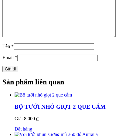
Tên
*
Email
*
Sản phẩm liên quan
BỘ TƯỚI NHỎ GIỌT 2 QUE CẮM
Giá: 8.000 ₫
Đặt hàng