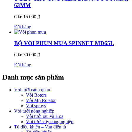
63MM
Giá: 15.000 ₫
Đặt hàng
BỘ VÒI PHUN MƯA SPINNET MD65L
Giá: 30.000 ₫
Đặt hàng
Danh mục sản phẩm
Vòi tưới cảnh quan
Vòi Rotors
Vòi Mp Rotator
Vòi sprays
Vòi tưới nông nghiệp
Vòi tưới rau và Hoa
Vòi tưới cây công nghiệp
Tủ điều khiển – Van điện từ