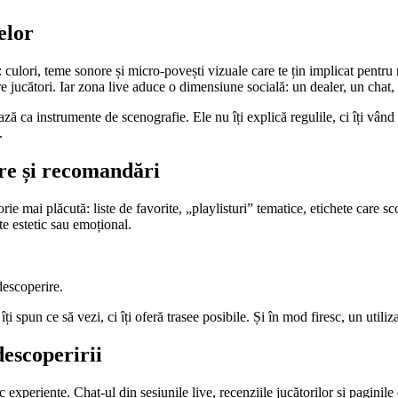
elor
rd: culori, teme sonore și micro‑povești vizuale care te țin implicat pentr
e jucători. Iar zona live aduce o dimensiune socială: un dealer, un chat, 
 ca instrumente de scenografie. Ele nu îți explică regulile, ci îți vând 
.
tre și recomandări
rie mai plăcută: liste de favorite, „playlisturi” tematice, etichete care s
ște estetic sau emoțional.
descoperire.
i spun ce să vezi, ci îți oferă trasee posibile. Și în mod firesc, un utili
escoperirii
 experiențe. Chat‑ul din sesiunile live, recenziile jucătorilor și pagini