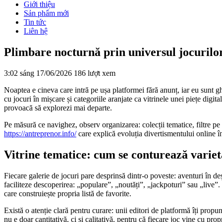
Giới thiệu
Sản phẩm mới
Tin tức
Liên hệ
Plimbare nocturnă prin universul jocurilor 
3:02 sáng 17/06/2026
186 lượt xem
Noaptea e cineva care intră pe ușa platformei fără anunț, iar eu sunt gh
cu jocuri în mișcare și categoriile aranjate ca vitrinele unei piețe digit
provoacă să explorezi mai departe.
Pe măsură ce navighez, observ organizarea: colecții tematice, filtre pe
https://antreprenor.info/
care explică evoluția divertismentului online în
Vitrine tematice: cum se conturează variet
Fiecare galerie de jocuri pare desprinsă dintr-o poveste: aventuri în de
faciliteze descoperirea: „populare”, „noutăți”, „jackpoturi” sau „live”.
care construiește propria listă de favorite.
Există o atenție clară pentru curare: unii editori de platformă îți propu
nu e doar cantitativă, ci și calitativă, pentru că fiecare joc vine cu pro