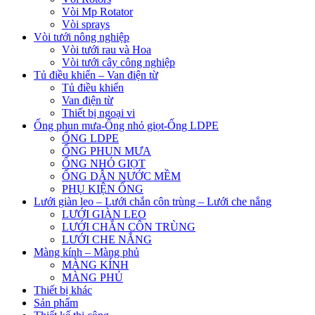
Vòi Mp Rotator
Vòi sprays
Vòi tưới nông nghiệp
Vòi tưới rau và Hoa
Vòi tưới cây công nghiệp
Tủ điều khiển – Van điện từ
Tủ điều khiển
Van điện từ
Thiết bị ngoại vi
Ống phun mưa-Ống nhỏ giọt-Ống LDPE
ỐNG LDPE
ỐNG PHUN MƯA
ỐNG NHỎ GIỌT
ỐNG DẪN NƯỚC MỀM
PHỤ KIỆN ỐNG
Lưới giàn leo – Lưới chắn côn trùng – Lưới che nắng
LƯỚI GIÀN LEO
LƯỚI CHẮN CÔN TRÙNG
LƯỚI CHE NẮNG
Màng kính – Màng phủ
MÀNG KÍNH
MÀNG PHỦ
Thiết bị khác
Sản phẩm