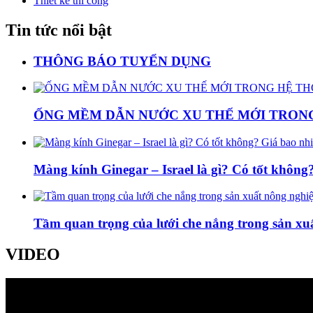
Thiết kế thi công
Tin tức nổi bật
THÔNG BÁO TUYỂN DỤNG
ỐNG MỀM DẪN NƯỚC XU THẾ MỚI TRON
Màng kính Ginegar – Israel là gì? Có tốt khôn
Tầm quan trọng của lưới che nắng trong sản xu
VIDEO