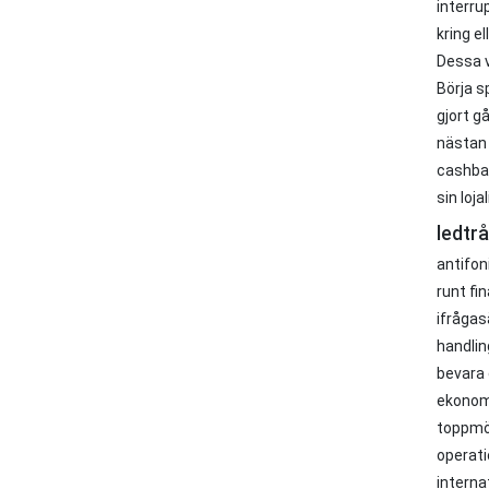
interru
kring e
Dessa v
Börja s
gjort g
nästan 
cashbac
sin loja
ledtrå
antifon
runt fi
ifrågas
handlin
bevara 
ekonomi
toppmöt
operati
interna