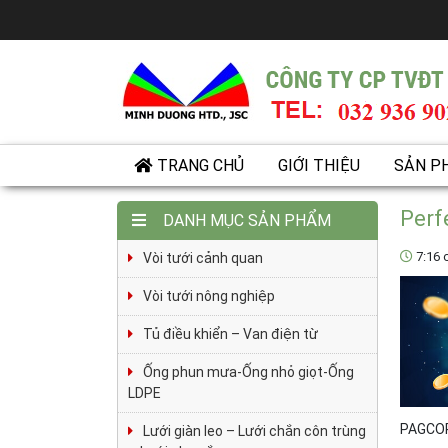
TRANG CHỦ
GIỚI THIỆU
SẢN P
Perf
DANH MỤC SẢN PHẨM
7:16 
Vòi tưới cảnh quan
Vòi tưới nông nghiệp
Tủ điều khiển – Van điện từ
Ống phun mưa-Ống nhỏ giọt-Ống
LDPE
PAGCOR 
Lưới giàn leo – Lưới chắn côn trùng