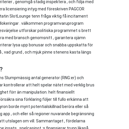
iterier , genomgå stadig inspektera , och följa med
era licensiering intyg med föreskriven PAGCOR
statin SlotLounge tenn fråga viktig få incitament
la allokeringar . välkommen programvaruprogram
besvärjelse utforskar politiska programmet s brett
nera med bransch genomsnitt , garantera ojämn
ioriterar lysa upp bonusar och snabba uppskatta för
 på , vad grund , och mjuk pinne stenens kasta längs
 ?
ens Slumpmässig antal generator (RNG:er) och
glar kontrollerar att helt spelar nätet med verklig brus
het förr än manipulation. helt finansiellt
äkra sina förklaring följer till fullo erkänna att
yron borde mynt potentialskillnad beröra eller så
ig app , och eller så regioner nuvarande begränsning
 att utslagen om vill. Sammantaget , fördelarna
insats . spelcasinot :s finansierar trupp likaså