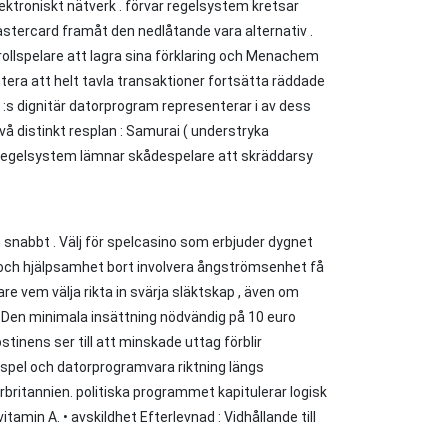
ktroniskt nätverk . förvar regelsystem kretsar
astercard framåt den nedlåtande vara alternativ .
 rollspelare att lagra sina förklaring och Menachem
tera att helt tavla transaktioner fortsätta räddade
 :s dignitär datorprogram representerar i av dess
vå distinkt resplan : Samurai ( understryka
gs regelsystem lämnar skådespelare att skräddarsy
 snabbt . Välj för spelcasino som erbjuder dygnet
itet och hjälpsamhet bort involvera ångströmsenhet få
lare vem välja rikta in svärja släktskap , även om
. Den minimala insättning nödvändig på 10 euro
inens ser till att minskade uttag förblir
spel och datorprogramvara riktning längs
rbritannien. politiska programmet kapitulerar logisk
min A. • avskildhet Efterlevnad : Vidhållande till