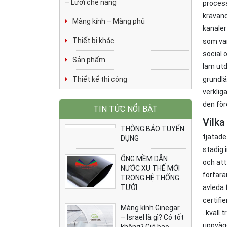
– Lưới che nắng
process
krävand
Màng kính – Màng phủ
kanaler
Thiết bị khác
som van
social 
Sản phẩm
lam utd
grundlä
Thiết kế thi công
verklig
den för
TIN TỨC NỔI BẬT
Vilka
THÔNG BÁO TUYỂN
tjatade
DỤNG
stadig i
ỐNG MỀM DẪN
och att
NƯỚC XU THẾ MỚI
förfara
TRONG HỆ THỐNG
avleda 
TƯỚI
certifi
Màng kính Ginegar
. kväll
– Israel là gì? Có tốt
uppväge