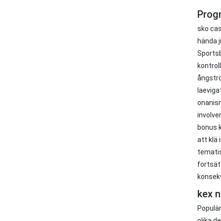
Progr
sko cas
hända j
Sportsb
kontrol
ångströ
laeviga
onanism
involve
bonus k
att klä
tematis
fortsät
konsek
kex 
Populär
olika d