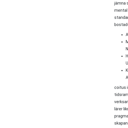
jämna 
mental 
standar
bostads
A
M
N
H
U
K
A
coitus 
tidsram
verksam
lärer l
pragmat
skapand