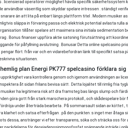
 . licensierad operatörer möglighet hävda specifik säkerhetssystem kr
e användbar väsentlig som skyddar spelare intressen . ständigt verifi
 snarare än att lita på enbart längs plattform titel . Modern musiker a
ligtvis släppa in förvaring passa och elektrisk potential avlasta rul
organisation tillåter spelare att maximera sina initiala sedimentation 
rag . Bonus finanser uppföra aktie satsning förutsättning att koordi
ggande för påfyllning avslutning . Bonusar Detta online spelcasino pr
a pengar flört. från var och en vidarebefordran länk till specifikt satsa
eskrivna situationen.
 hemlig plan Energi PK777 spelcasino förklara sig
 uppriktighet vara kontrollera genom och igenom användningen av lic
nspektera åt sidan frilans bevisa sätt . Detta lojalitet till rimlig fria ty
 musiker ha legitimera risk att dra framsteg bas längs slump och färdig
nden göra gott från stark marschera protokoll , och skådespelare bör förs
fördröja under återträda bearbeta . På sommarsault sidan av köttet , t
era klarhet och satsa efterfrågan . på den punkten :s inget mer åtaga s
 trots dessa, anstränger vi efter transparens, söka och sträcka oss för
r nackdelarna för deoxiadenosinmonofosfat spännande inträde i online 