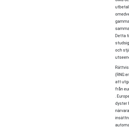
utbetal
omedvet
gammald
sammanh
Detta t
studsig
och stj
utseend
Rättvis
(RNG:er
att utg
från eu
. Europ
dyster 
närvara
insätt
automat