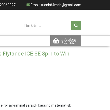
29369027
Email:
tuanh84vhdn@gmail.com
GIỎ HÀNG
 Flytande ICE SE Spin to Win
se för avkriminalisera pH kassino matematisk