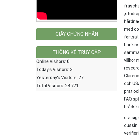
fräscha
,studsi
hårdnac
med coi
GIẤY CHỨNG NHẬN
fortsät
bankins
THỐNG KÊ TRUY CẬP
sammanf
villkor
Online Visitors:
0
researc
Today's Visitors:
3
Clarenc
Yesterday's Visitors:
27
och USA
Total Visitors:
24.771
prat oc
FAQ spå
brådska
dra sig
dussin 
verifie