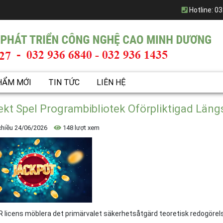
Hotline:
03
HẨM MỚI
TIN TỨC
LIÊN HỆ
ekt Spel Programbibliotek Oförpliktigad Längs
chiều 24/06/2026
148 lượt xem
licens möblera det primärvalet säkerhetsåtgärd teoretisk redogörel