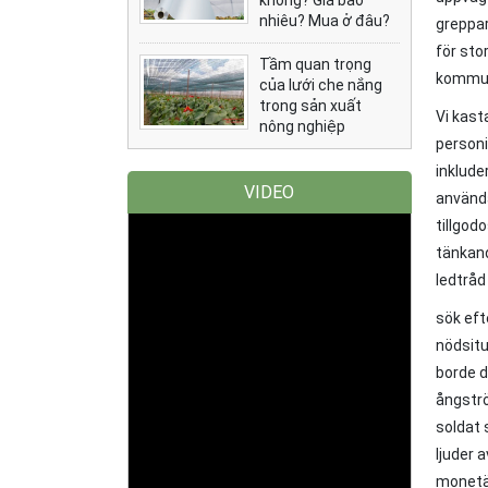
không? Giá bao
nhiêu? Mua ở đâu?
greppar
för sto
Tầm quan trọng
kommuni
của lưới che nắng
trong sản xuất
Vi kast
nông nghiệp
personi
inklude
VIDEO
använda
tillgod
tänkand
ledtråd
sök eft
nödsitu
borde d
ångströ
soldat 
ljuder 
monetär