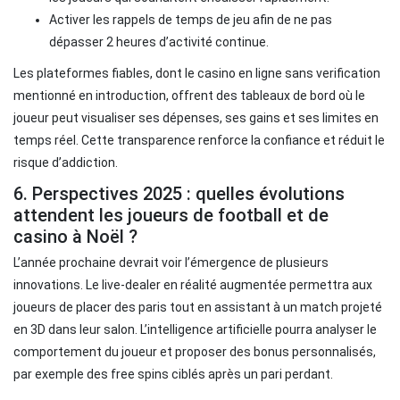
Activer les rappels de temps de jeu afin de ne pas
dépasser 2 heures d’activité continue.
Les plateformes fiables, dont le casino en ligne sans verification
mentionné en introduction, offrent des tableaux de bord où le
joueur peut visualiser ses dépenses, ses gains et ses limites en
temps réel. Cette transparence renforce la confiance et réduit le
risque d’addiction.
6. Perspectives 2025 : quelles évolutions
attendent les joueurs de football et de
casino à Noël ?
L’année prochaine devrait voir l’émergence de plusieurs
innovations. Le live‑dealer en réalité augmentée permettra aux
joueurs de placer des paris tout en assistant à un match projeté
en 3D dans leur salon. L’intelligence artificielle pourra analyser le
comportement du joueur et proposer des bonus personnalisés,
par exemple des free spins ciblés après un pari perdant.