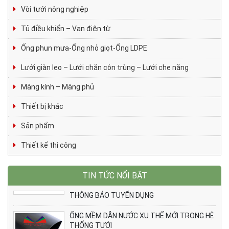
Vòi tưới nông nghiệp
Tủ điều khiển – Van điện từ
Ống phun mưa-Ống nhỏ giọt-Ống LDPE
Lưới giàn leo – Lưới chắn côn trùng – Lưới che nắng
Màng kính – Màng phủ
Thiết bị khác
Sản phẩm
Thiết kế thi công
TIN TỨC NỔI BẬT
THÔNG BÁO TUYỂN DỤNG
ỐNG MỀM DẪN NƯỚC XU THẾ MỚI TRONG HỆ
THỐNG TƯỚI