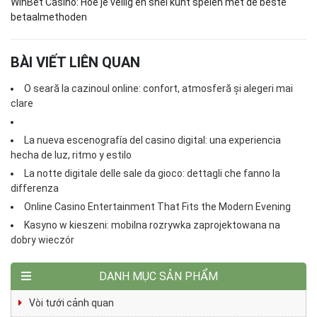
WinBet Casino: Hoe je veilig en snel kunt spelen met de beste
betaalmethoden
BÀI VIẾT LIÊN QUAN
O seară la cazinoul online: confort, atmosferă și alegeri mai
clare
La nueva escenografía del casino digital: una experiencia
hecha de luz, ritmo y estilo
La notte digitale delle sale da gioco: dettagli che fanno la
differenza
Online Casino Entertainment That Fits the Modern Evening
Kasyno w kieszeni: mobilna rozrywka zaprojektowana na
dobry wieczór
DANH MỤC SẢN PHẨM
Vòi tưới cảnh quan