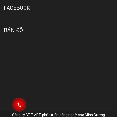
FACEBOOK
BẢN ĐỒ
Công ty CP TVĐT phát triển công nghệ cao Minh Dương