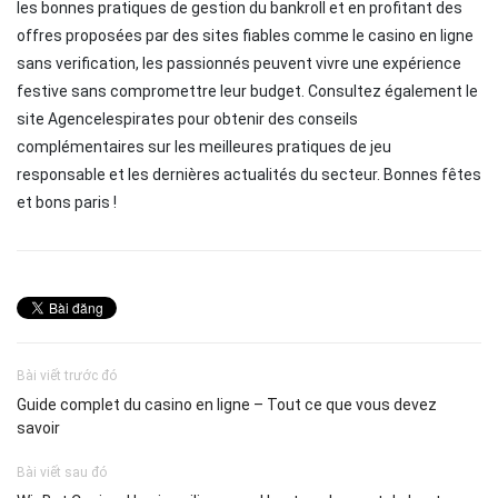
les bonnes pratiques de gestion du bankroll et en profitant des
offres proposées par des sites fiables comme le casino en ligne
sans verification, les passionnés peuvent vivre une expérience
festive sans compromettre leur budget. Consultez également le
site Agencelespirates pour obtenir des conseils
complémentaires sur les meilleures pratiques de jeu
responsable et les dernières actualités du secteur. Bonnes fêtes
et bons paris !
Bài viết trước đó
Guide complet du casino en ligne – Tout ce que vous devez
savoir
Bài viết sau đó