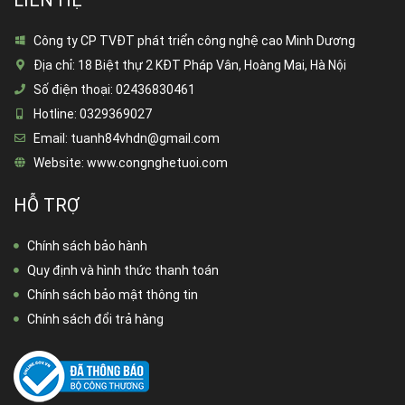
LIÊN HỆ
Công ty CP TVĐT phát triển công nghệ cao Minh Dương
Địa chỉ:
18 Biệt thự 2 KĐT Pháp Vân, Hoàng Mai, Hà Nội
Số điện thoại:
02436830461
Hotline:
0329369027
Email:
tuanh84vhdn@gmail.com
Website:
www.congnghetuoi.com
HỖ TRỢ
Chính sách bảo hành
Quy định và hình thức thanh toán
Chính sách bảo mật thông tin
Chính sách đổi trả hàng