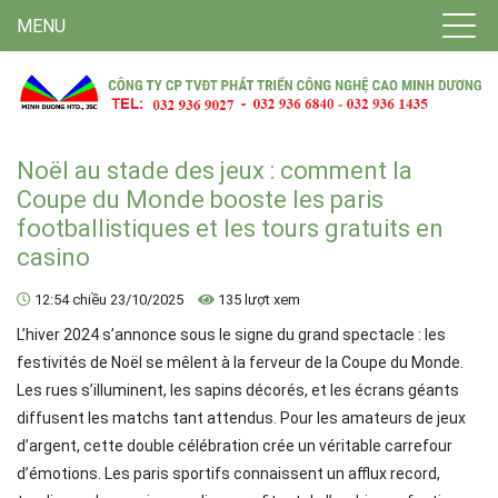
MENU
Noël au stade des jeux : comment la
Coupe du Monde booste les paris
footballistiques et les tours gratuits en
casino
12:54 chiều 23/10/2025
135 lượt xem
L’hiver 2024 s’annonce sous le signe du grand spectacle : les
festivités de Noël se mêlent à la ferveur de la Coupe du Monde.
Les rues s’illuminent, les sapins décorés, et les écrans géants
diffusent les matchs tant attendus. Pour les amateurs de jeux
d’argent, cette double célébration crée un véritable carrefour
d’émotions. Les paris sportifs connaissent un afflux record,