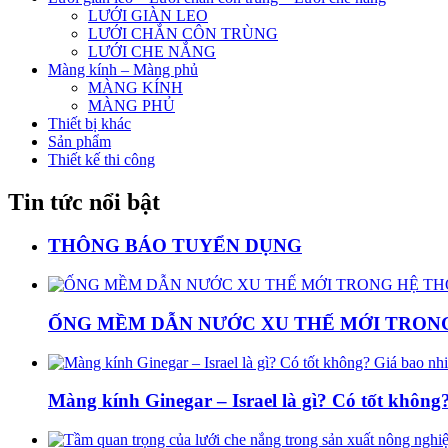
LƯỚI GIÀN LEO
LƯỚI CHẮN CÔN TRÙNG
LƯỚI CHE NẮNG
Màng kính – Màng phủ
MÀNG KÍNH
MÀNG PHỦ
Thiết bị khác
Sản phẩm
Thiết kế thi công
Tin tức nổi bật
THÔNG BÁO TUYỂN DỤNG
ỐNG MỀM DẪN NƯỚC XU THẾ MỚI TRON
Màng kính Ginegar – Israel là gì? Có tốt khôn