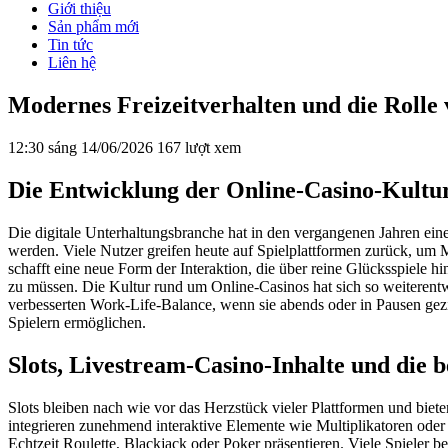
Giới thiệu
Sản phẩm mới
Tin tức
Liên hệ
Modernes Freizeitverhalten und die Rolle 
12:30 sáng 14/06/2026
167 lượt xem
Die Entwicklung der Online-Casino-Kultur 
Die digitale Unterhaltungsbranche hat in den vergangenen Jahren ei
werden. Viele Nutzer greifen heute auf Spielplattformen zurück, um
schafft eine neue Form der Interaktion, die über reine Glücksspiele 
zu müssen. Die Kultur rund um Online-Casinos hat sich so weiterentwic
verbesserten Work-Life-Balance, wenn sie abends oder in Pausen gez
Spielern ermöglichen.
Slots, Livestream-Casino-Inhalte und die b
Slots bleiben nach wie vor das Herzstück vieler Plattformen und b
integrieren zunehmend interaktive Elemente wie Multiplikatoren oder
Echtzeit Roulette, Blackjack oder Poker präsentieren. Viele Spieler 