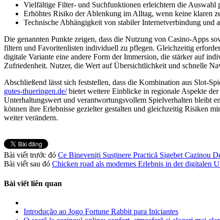
Vielfältige Filter- und Suchfunktionen erleichtern die Auswahl
Erhöhtes Risiko der Ablenkung im Alltag, wenn keine klaren ze
Technische Abhängigkeit von stabiler Internetverbindung und ak
Die genannten Punkte zeigen, dass die Nutzung von Casino-Apps sowoh
filtern und Favoritenlisten individuell zu pflegen. Gleichzeitig erford
digitale Variante eine andere Form der Immersion, die stärker auf indiv
Zufriedenheit. Nutzer, die Wert auf Übersichtlichkeit und schnelle Nav
Abschließend lässt sich feststellen, dass die Kombination aus Slot-
gutes-thueringen.de/
bietet weitere Einblicke in regionale Aspekte der
Unterhaltungswert und verantwortungsvollem Spielverhalten bleibt ent
können ihre Erlebnisse gezielter gestalten und gleichzeitig Risiken 
weiter verändern.
Bài viết trước đó
Ce Bineveniți Susținere Practică Sigebet Cazinou 
Bài viết sau đó
Chicken road als modernes Erlebnis in der digitalen U
Bài viết liên quan
Introdução ao Jogo Fortune Rabbit para Iniciantes