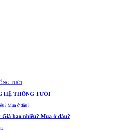
G HỆ THỐNG TƯỚI
g? Giá bao nhiêu? Mua ở đâu?