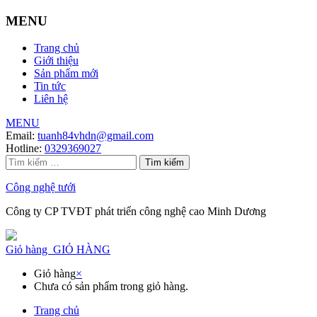
MENU
Trang chủ
Giới thiệu
Sản phẩm mới
Tin tức
Liên hệ
MENU
Email:
tuanh84vhdn@gmail.com
Hotline:
0329369027
Tìm
kiếm
cho:
Công nghệ tưới
Công ty CP TVĐT phát triển công nghệ cao Minh Dương
Giỏ hàng
GIỎ HÀNG
Giỏ hàng
×
Chưa có sản phẩm trong giỏ hàng.
Trang chủ