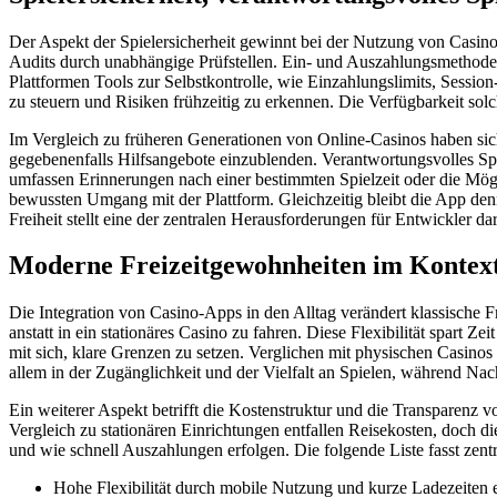
Der Aspekt der Spielersicherheit gewinnt bei der Nutzung von Casin
Audits durch unabhängige Prüfstellen. Ein- und Auszahlungsmethoden
Plattformen Tools zur Selbstkontrolle, wie Einzahlungslimits, Sessio
zu steuern und Risiken frühzeitig zu erkennen. Die Verfügbarkeit s
Im Vergleich zu früheren Generationen von Online-Casinos haben sich 
gegebenenfalls Hilfsangebote einzublenden. Verantwortungsvolles Spiel
umfassen Erinnerungen nach einer bestimmten Spielzeit oder die Mögli
bewussten Umgang mit der Plattform. Gleichzeitig bleibt die App de
Freiheit stellt eine der zentralen Herausforderungen für Entwickler dar
Moderne Freizeitgewohnheiten im Kontext 
Die Integration von Casino-Apps in den Alltag verändert klassische 
anstatt in ein stationäres Casino zu fahren. Diese Flexibilität spart 
mit sich, klare Grenzen zu setzen. Verglichen mit physischen Casinos
allem in der Zugänglichkeit und der Vielfalt an Spielen, während Nac
Ein weiterer Aspekt betrifft die Kostenstruktur und die Transparenz
Vergleich zu stationären Einrichtungen entfallen Reisekosten, doch d
und wie schnell Auszahlungen erfolgen. Die folgende Liste fasst zen
Hohe Flexibilität durch mobile Nutzung und kurze Ladezeiten