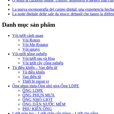
O seară la cazinoul online: confort, atmosferă și alegeri mai clar
La nueva escenografía del casino digital: una experiencia hecha 
La notte digitale delle sale da gioco: dettagli che fanno la diffe
Danh mục sản phẩm
Vòi tưới cảnh quan
Vòi Rotors
Vòi Mp Rotator
Vòi sprays
Vòi tưới nông nghiệp
Vòi tưới rau và Hoa
Vòi tưới cây công nghiệp
Tủ điều khiển – Van điện từ
Tủ điều khiển
Van điện từ
Thiết bị ngoại vi
Ống phun mưa-Ống nhỏ giọt-Ống LDPE
ỐNG LDPE
ỐNG PHUN MƯA
ỐNG NHỎ GIỌT
ỐNG DẪN NƯỚC MỀM
PHỤ KIỆN ỐNG
Lưới giàn leo – Lưới chắn côn trùng – Lưới che nắng