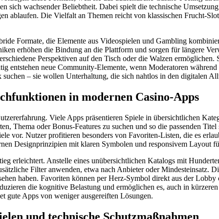
n sich wachsender Beliebtheit. Dabei spielt die technische Umsetzung
n ablaufen. Die Vielfalt an Themen reicht von klassischen Frucht-Slot
ride Formate, die Elemente aus Videospielen und Gambling kombiniere
en erhöhen die Bindung an die Plattform und sorgen für längere Verwe
verschiedene Perspektiven auf den Tisch oder die Walzen ermöglichen.
eitig entstehen neue Community-Elemente, wenn Moderatoren während de
suchen – sie wollen Unterhaltung, die sich nahtlos in den digitalen All
Suchfunktionen in modernen Casino-Apps
ererfahrung. Viele Apps präsentieren Spiele in übersichtlichen Kategor
n, Thema oder Bonus-Features zu suchen und so die passenden Titel sch
iele vor. Nutzer profitieren besonders von Favoriten-Listen, die es e
dernen Designprinzipien mit klaren Symbolen und responsivem Layout f
tieg erleichtert. Anstelle eines unübersichtlichen Katalogs mit Hunder
zusätzliche Filter anwenden, etwa nach Anbieter oder Mindesteinsatz. Di
gesehen haben. Favoriten können per Herz-Symbol direkt aus der Lobby
eduzieren die kognitive Belastung und ermöglichen es, auch in kürzeren
idet gute Apps von weniger ausgereiften Lösungen.
Spielen und technische Schutzmaßnahmen