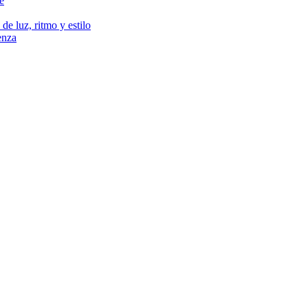
e
de luz, ritmo y estilo
renza