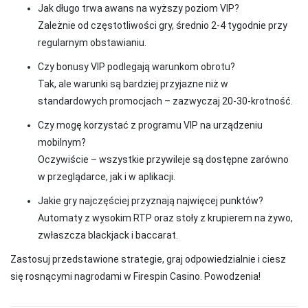
Jak długo trwa awans na wyższy poziom VIP?
Zależnie od częstotliwości gry, średnio 2‑4 tygodnie przy
regularnym obstawianiu.
Czy bonusy VIP podlegają warunkom obrotu?
Tak, ale warunki są bardziej przyjazne niż w
standardowych promocjach – zazwyczaj 20‑30‑krotność.
Czy mogę korzystać z programu VIP na urządzeniu
mobilnym?
Oczywiście – wszystkie przywileje są dostępne zarówno
w przeglądarce, jak i w aplikacji.
Jakie gry najczęściej przyznają najwięcej punktów?
Automaty z wysokim RTP oraz stoły z krupierem na żywo,
zwłaszcza blackjack i baccarat.
Zastosuj przedstawione strategie, graj odpowiedzialnie i ciesz
się rosnącymi nagrodami w Firespin Casino. Powodzenia!