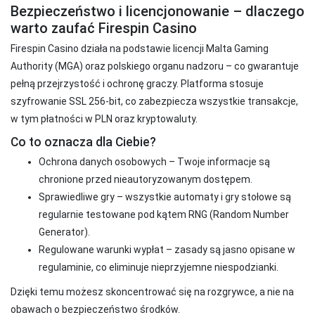
Bezpieczeństwo i licencjonowanie – dlaczego
warto zaufać Firespin Casino
Firespin Casino działa na podstawie licencji Malta Gaming
Authority (MGA) oraz polskiego organu nadzoru – co gwarantuje
pełną przejrzystość i ochronę graczy. Platforma stosuje
szyfrowanie SSL 256‑bit, co zabezpiecza wszystkie transakcje,
w tym płatności w PLN oraz kryptowaluty.
Co to oznacza dla Ciebie?
Ochrona danych osobowych – Twoje informacje są
chronione przed nieautoryzowanym dostępem.
Sprawiedliwe gry – wszystkie automaty i gry stołowe są
regularnie testowane pod kątem RNG (Random Number
Generator).
Regulowane warunki wypłat – zasady są jasno opisane w
regulaminie, co eliminuje nieprzyjemne niespodzianki.
Dzięki temu możesz skoncentrować się na rozgrywce, a nie na
obawach o bezpieczeństwo środków.