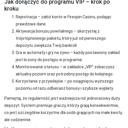
Jak dołączyć do programu VIP – krok po
kroku
Rejestracja – załóż konto w Firespin Casino, podając
prawdziwe dane.
Aktywacja bonusu powitalnego – skorzystaj z
trójstopniowego pakietu, który już od pierwszego
depozytu zwiększa Twój bankroll.
Gra w automaty i gry na żywo – każdy postawiony zakład
jest liczony do postępu w programie.
Monitorowanie statusu – w zakładce „VIP” zobaczysz
aktualny poziom oraz potrzebny postęp do kolejnego.
Korzystanie z przywilejów – po osiągnięciu wyższego
poziomu od razu odbierasz bonusy i szybsze wypłaty.
Pamiętaj, że regularność jest ważniejsza niż jednorazowy duży
depozyt. System premiuje graczy, którzy grają konsekwentnie,
co jest szczególnie korzystne dla osób grających na małe kwoty,
ale codziennie.