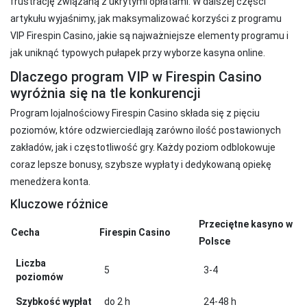
frustrację związaną z ukrytymi opłatami. W dalszej części
artykułu wyjaśnimy, jak maksymalizować korzyści z programu
VIP Firespin Casino, jakie są najważniejsze elementy programu i
jak uniknąć typowych pułapek przy wyborze kasyna online.
Dlaczego program VIP w Firespin Casino
wyróżnia się na tle konkurencji
Program lojalnościowy Firespin Casino składa się z pięciu
poziomów, które odzwierciedlają zarówno ilość postawionych
zakładów, jak i częstotliwość gry. Każdy poziom odblokowuje
coraz lepsze bonusy, szybsze wypłaty i dedykowaną opiekę
menedżera konta.
Kluczowe różnice
Przeciętne kasyno w
Cecha
Firespin Casino
Polsce
Liczba
5
3‑4
poziomów
Szybkość wypłat
do 2 h
24‑48 h