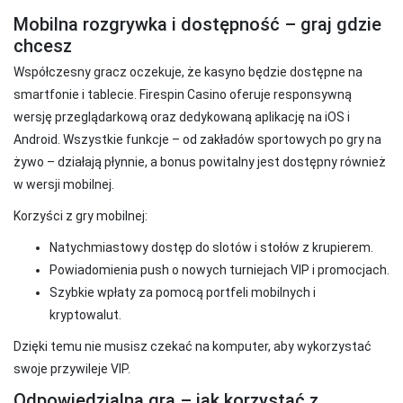
Mobilna rozgrywka i dostępność – graj gdzie
chcesz
Współczesny gracz oczekuje, że kasyno będzie dostępne na
smartfonie i tablecie. Firespin Casino oferuje responsywną
wersję przeglądarkową oraz dedykowaną aplikację na iOS i
Android. Wszystkie funkcje – od zakładów sportowych po gry na
żywo – działają płynnie, a bonus powitalny jest dostępny również
w wersji mobilnej.
Korzyści z gry mobilnej:
Natychmiastowy dostęp do slotów i stołów z krupierem.
Powiadomienia push o nowych turniejach VIP i promocjach.
Szybkie wpłaty za pomocą portfeli mobilnych i
kryptowalut.
Dzięki temu nie musisz czekać na komputer, aby wykorzystać
swoje przywileje VIP.
Odpowiedzialna gra – jak korzystać z