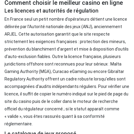
Comment choisir le meilleur casino en ligne
Les licences et autorités de régulation
En France seul un petit nombre d’opérateurs détient une licence
délivrée par l’Autorité nationale des jeux (ANJ), anciennement
ARJEL. Cette autorisation garantit que le site respecte
strictement les exigences françaises : protection des mineurs,
prévention du blanchiment d’argent et mise à disposition d’outils
d’auto‑exclusion fiables. Outre la licence française, plusieurs
juridictions offshore sont reconnues pour leur sérieux : Malta
Gaming Authority (MGA), Curacao eGaming ou encore Gibraltar
Regulatory Authority offrent un cadre robuste lorsqu’elles sont
accompagnées d’audits indépendants réguliers. Pour vérifier une
licence, il suffit de copier le numéro indiqué sur le pied de page du
site du casino puis de le coller dans le moteur de recherche
officiel du régulateur concerné ; si le statut apparaît comme
« valide », vous êtes rassurés quant à sa conformité
réglementaire.
Le catalogue de jeux proposé