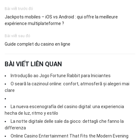
Bài viết trước đó
Jackpots mobiles – iOS vs Android : qui offre la meilleure
expérience multiplateforme ?
Bài viết sau đó
Guide complet du casino en ligne
BÀI VIẾT LIÊN QUAN
Introdução ao Jogo Fortune Rabbit para Iniciantes
O seară la cazinoul online: confort, atmosferă și alegeri mai
clare
La nueva escenografía del casino digital: una experiencia
hecha de luz, ritmo y estilo
La notte digitale delle sale da gioco: dettagli che fanno la
differenza
Online Casino Entertainment That Fits the Modern Evening