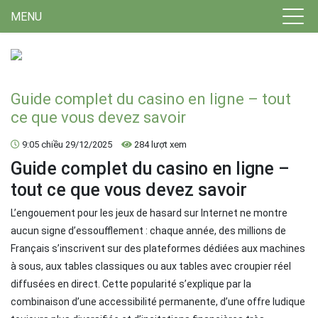
MENU
Guide complet du casino en ligne – tout
ce que vous devez savoir
9:05 chiều 29/12/2025
284 lượt xem
Guide complet du casino en ligne –
tout ce que vous devez savoir
L’engouement pour les jeux de hasard sur Internet ne montre
aucun signe d’essoufflement : chaque année, des millions de
Français s’inscrivent sur des plateformes dédiées aux machines
à sous, aux tables classiques ou aux tables avec croupier réel
diffusées en direct. Cette popularité s’explique par la
combinaison d’une accessibilité permanente, d’une offre ludique