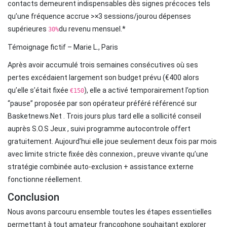
contacts demeurent indispensables dès signes précoces tels
qu’une fréquence accrue >×3 sessions/jour​ou dépenses
supérieures
du revenu mensuel.*
30%
Témoignage fictif – Marie L., Paris
Après avoir accumulé trois semaines consécutives où ses
pertes excédaient largement son budget prévu (€400 alors
qu’elle s’était fixée
), elle a activé temporairement l’option
€150
“pause” proposée par son opérateur préféré référencé sur
Basketnews.Net . Trois jours plus tard elle a sollicité conseil
auprès S.O.S Jeux , suivi programme autocontrole offert
gratuitement.​ Aujourd’hui elle joue seulement deux fois par mois
avec limite stricte fixée dès connexion., preuve vivante qu’une
stratégie combinée auto-exclusion + assistance externe
fonctionne réellement.
Conclusion
Nous avons parcouru ensemble toutes les étapes essentielles
permettant à tout amateur francophone souhaitant explorer