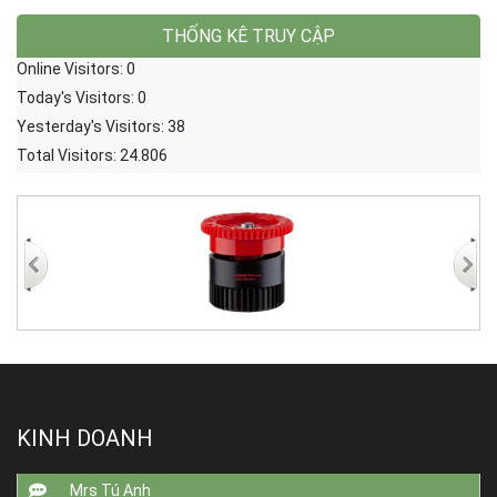
THỐNG KÊ TRUY CẬP
Online Visitors:
0
Today's Visitors:
0
Yesterday's Visitors:
38
Total Visitors:
24.806
KINH DOANH
Mrs Tú Anh