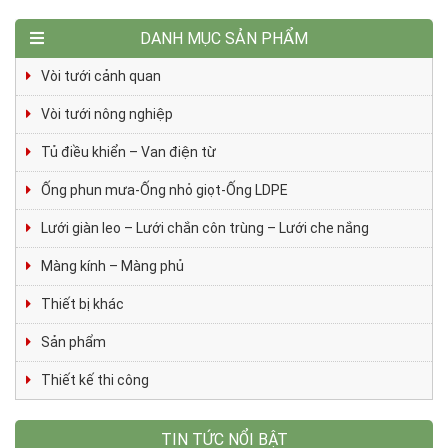
DANH MỤC SẢN PHẨM
Vòi tưới cảnh quan
Vòi tưới nông nghiệp
Tủ điều khiển – Van điện từ
Ống phun mưa-Ống nhỏ giọt-Ống LDPE
Lưới giàn leo – Lưới chắn côn trùng – Lưới che nắng
Màng kính – Màng phủ
Thiết bị khác
Sản phẩm
Thiết kế thi công
TIN TỨC NỔI BẬT