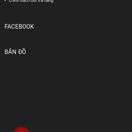
Chính sách đổi trả hàng
FACEBOOK
BẢN ĐỒ