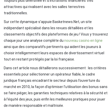
toujours plus diversifiée et d’incitations financières très
attractives qui rivalisent avec les salles terrestres
traditionnelles.
Sur cette dynamique s’appuie Basketnews.Net, un site
indépendant spécialisé dans les revues détaillées et les
classements objectifs des plateformes de jeu ! Vous y trouverez
chaque jour une analyse complète du
nouveau casino en ligne
ainsi que des comparatifs pertinents qui aident les joueurs à
choisir intelligemment leurs espaces de divertissement virtuel
tout en restant protégés par la loi française.
Dans cet article nous détaillerons successivement : les critères
essentiels pour sélectionner un opérateur fiable, le cadre
juridique français encadrant le secteur depuis l’ouverture du
marché en 2010, la façon d’optimiser l’utilisation des bonus sans
se faire piéger, les garanties techniques relatives à la sécurité et
à l’équité des jeux, puis enfin les meilleures pratiques pour jouer
de manière responsable et maîtrisée.