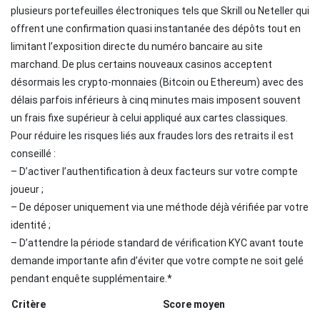
plusieurs portefeuilles électroniques tels que Skrill ou Neteller qui
offrent une confirmation quasi instantanée des dépôts tout en
limitant l’exposition directe du numéro bancaire au site
marchand. De plus certains nouveaux casinos acceptent
désormais les crypto‑monnaies (Bitcoin ou Ethereum) avec des
délais parfois inférieurs à cinq minutes mais imposent souvent
un frais fixe supérieur à celui appliqué aux cartes classiques.
Pour réduire les risques liés aux fraudes lors des retraits il est
conseillé :
– D’activer l’authentification à deux facteurs sur votre compte
joueur ;
– De déposer uniquement via une méthode déjà vérifiée par votre
identité ;
– D’attendre la période standard de vérification KYC avant toute
demande importante afin d’éviter que votre compte ne soit gelé
pendant enquête supplémentaire.*
Critère
Score moyen