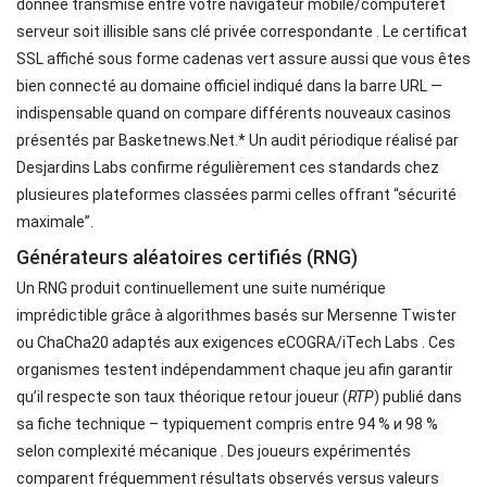
donnée transmise entre votre navigateur mobile/computeret
serveur soit illisible sans clé privée correspondante . Le certificat
SSL affiché sous forme cadenas vert assure aussi que vous êtes
bien connecté au domaine officiel indiqué dans la barre URL —
indispensable quand on compare différents nouveaux casinos
présentés par Basketnews.Net.* Un audit périodique réalisé par
Desjardins Labs confirme régulièrement ces standards chez
plusieures plateformes classées parmi celles offrant “sécurité
maximale”.
Générateurs aléatoires certifiés (RNG)
Un RNG produit continuellement une suite numérique
imprédictible grâce à algorithmes basés sur Mersenne Twister
ou ChaCha20 adaptés aux exigences eCOGRA/iTech Labs . Ces
organismes testent indépendamment chaque jeu afin garantir
qu’il respecte son taux théorique retour joueur (
RTP
) publié dans
sa fiche technique – typiquement compris entre 94 % и 98 %
selon complexité mécanique . Des joueurs expérimentés
comparent fréquemment résultats observés versus valeurs