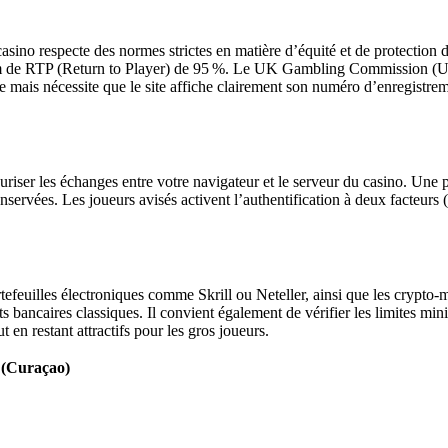
e casino respecte des normes strictes en matière d’équité et de protect
de RTP (Return to Player) de 95 %. Le UK Gambling Commission (UKGC
mais nécessite que le site affiche clairement son numéro d’enregistrement
iser les échanges entre votre navigateur et le serveur du casino. Une p
nservées. Les joueurs avisés activent l’authentification à deux facteurs 
tefeuilles électroniques comme Skrill ou Neteller, ainsi que les crypto‑
s bancaires classiques. Il convient également de vérifier les limites mi
 en restant attractifs pour les gros joueurs.
 (Curaçao)