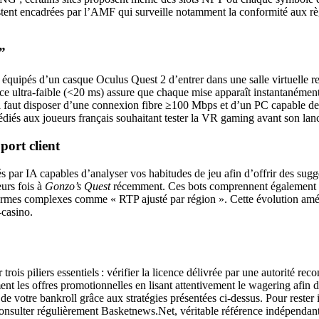
nt encadrées par l’AMF qui surveille notamment la conformité aux règl
”
équipés d’un casque Oculus Quest 2 d’entrer dans une salle virtuelle re
nce ultra‑faible (<20 ms) assure que chaque mise apparaît instantanément
es, il faut disposer d’une connexion fibre ≥100 Mbps et d’un PC capa
diés aux joueurs français souhaitant tester la VR gaming avant son la
port client
tés par IA capables d’analyser vos habitudes de jeu afin d’offrir des s
eurs fois à
Gonzo’s Quest
récemment. Ces bots comprennent également le
termes complexes comme « RTP ajusté par région ». Cette évolution améli
‑casino.
ois piliers essentiels : vérifier la licence délivrée par une autorité re
t les offres promotionnelles en lisant attentivement le wagering afin d’é
e de votre bankroll grâce aux stratégies présentées ci‑dessus. Pour res
sulter régulièrement Basketnews.Net, véritable référence indépendante