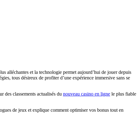
plus alléchantes et la technologie permet aujourd’hui de jouer depuis
tégies, tous désireux de profiter d’une expérience immersive sans se
our des classements actualisés du
nouveau casino en ligne
le plus fiable
catalogues de jeux et explique comment optimiser vos bonus tout en