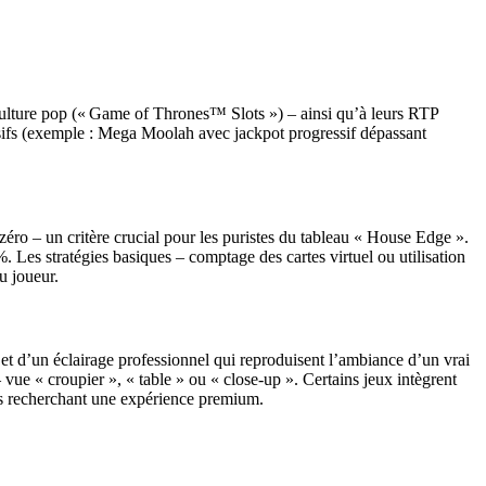
 culture pop (« Game of Thrones™ Slots ») – ainsi qu’à leurs RTP
assifs (exemple : Mega Moolah avec jackpot progressif dépassant
ro – un critère crucial pour les puristes du tableau « House Edge ».
Les stratégies basiques – comptage des cartes virtuel ou utilisation
u joueur.
t d’un éclairage professionnel qui reproduisent l’ambiance d’un vrai
 – vue « croupier », « table » ou « close‑up ». Certains jeux intègrent
ais recherchant une expérience premium.