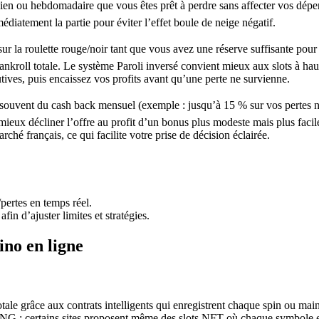
en ou hebdomadaire que vous êtes prêt à perdre sans affecter vos dépens
iatement la partie pour éviter l’effet boule de neige négatif.
sur la roulette rouge/noir tant que vous avez une réserve suffisante pour
ankroll totale. Le système Paroli inversé convient mieux aux slots à hau
tives, puis encaissez vos profits avant qu’une perte ne survienne.
 souvent du cash back mensuel (exemple : jusqu’à 15 % sur vos pertes ne
 mieux décliner l’offre au profit d’un bonus plus modeste mais plus fac
hé français, ce qui facilite votre prise de décision éclairée.
pertes en temps réel.
in d’ajuster limites et stratégies.
ino en ligne
otale grâce aux contrats intelligents qui enregistrent chaque spin ou ma
RNG ; certains sites proposent même des slots NFT où chaque symbole e