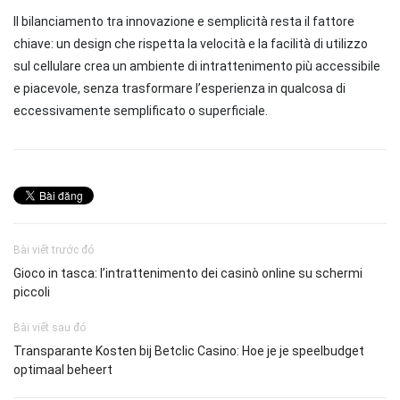
Il bilanciamento tra innovazione e semplicità resta il fattore
chiave: un design che rispetta la velocità e la facilità di utilizzo
sul cellulare crea un ambiente di intrattenimento più accessibile
e piacevole, senza trasformare l’esperienza in qualcosa di
eccessivamente semplificato o superficiale.
Bài viết trước đó
Gioco in tasca: l’intrattenimento dei casinò online su schermi
piccoli
Bài viết sau đó
Transparante Kosten bij Betclic Casino: Hoe je je speelbudget
optimaal beheert