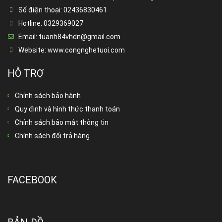
Số điện thoại:
02436830461
Hotline:
0329369027
Email:
tuanh84vhdn@gmail.com
Website:
www.congnghetuoi.com
HỖ TRỢ
Chính sách bảo hành
Quy định và hình thức thanh toán
Chính sách bảo mật thông tin
Chính sách đổi trả hàng
FACEBOOK