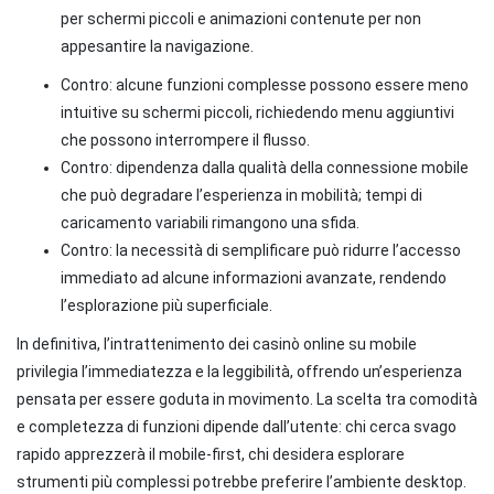
per schermi piccoli e animazioni contenute per non
appesantire la navigazione.
Contro: alcune funzioni complesse possono essere meno
intuitive su schermi piccoli, richiedendo menu aggiuntivi
che possono interrompere il flusso.
Contro: dipendenza dalla qualità della connessione mobile
che può degradare l’esperienza in mobilità; tempi di
caricamento variabili rimangono una sfida.
Contro: la necessità di semplificare può ridurre l’accesso
immediato ad alcune informazioni avanzate, rendendo
l’esplorazione più superficiale.
In definitiva, l’intrattenimento dei casinò online su mobile
privilegia l’immediatezza e la leggibilità, offrendo un’esperienza
pensata per essere goduta in movimento. La scelta tra comodità
e completezza di funzioni dipende dall’utente: chi cerca svago
rapido apprezzerà il mobile-first, chi desidera esplorare
strumenti più complessi potrebbe preferire l’ambiente desktop.