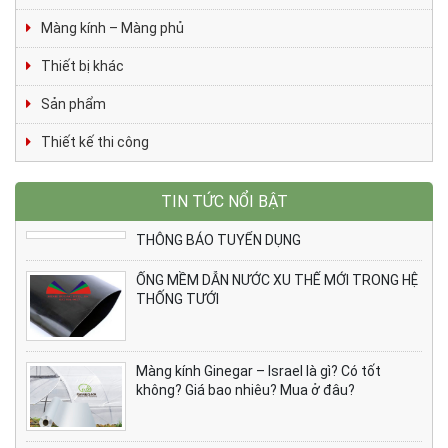
Màng kính – Màng phủ
Thiết bị khác
Sản phẩm
Thiết kế thi công
TIN TỨC NỔI BẬT
THÔNG BÁO TUYỂN DỤNG
ỐNG MỀM DẪN NƯỚC XU THẾ MỚI TRONG HỆ
THỐNG TƯỚI
Màng kính Ginegar – Israel là gì? Có tốt
không? Giá bao nhiêu? Mua ở đâu?