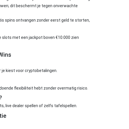
bouwen; dit beschermt je tegen onverwachte
atis spins ontvangen zonder eerst geld te storten,
e slots met een jackpot boven €10.000 zien
Wins
je kiest voor cryptobetalingen.
oende flexibiliteit hebt zonder overmatig risico.
?
, live dealer spellen of zelfs tafelspellen.
tie