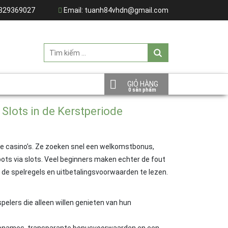
329369027
Email:
tuanh84vhdn@gmail.com
GIỎ HÀNG
Slots in de Kerstperiode
e casino’s. Ze zoeken snel een welkomstbonus,
ots via slots. Veel beginners maken echter de fout
 de spelregels en uitbetalingsvoorwaarden te lezen.
elers die alleen willen genieten van hun