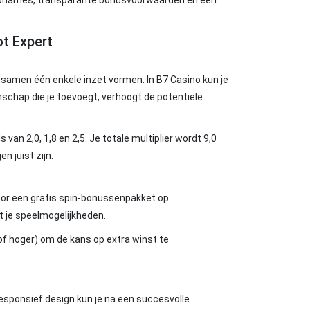
opnames, transparante bonusvoorwaarden en een
ot Expert
amen één enkele inzet vormen. In B7 Casino kun je
schap die je toevoegt, verhoogt de potentiële
van 2,0, 1,8 en 2,5. Je totale multiplier wordt 9,0
en juist zijn.
oor een gratis spin‑bonussenpakket op
ot je speelmogelijkheden.
 of hoger) om de kans op extra winst te
responsief design kun je na een succesvolle