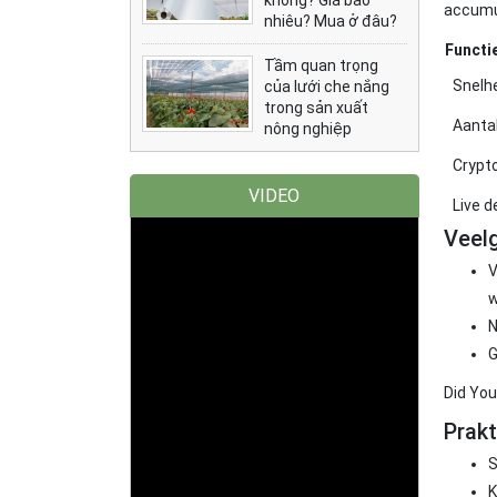
không? Giá bao
accumul
nhiêu? Mua ở đâu?
Functi
Tầm quan trọng
Snelh
của lưới che nắng
trong sản xuất
Aantal
nông nghiệp
Crypt
VIDEO
Live d
Veelg
V
w
N
G
Did You
Prak
S
K