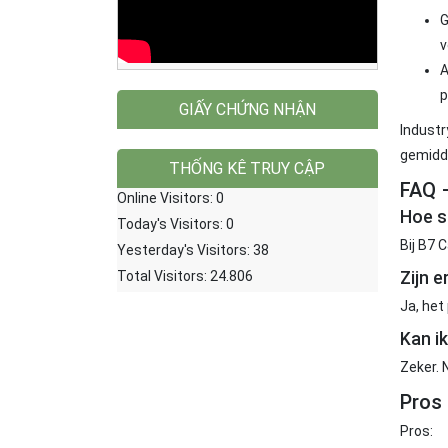
G
v
A
p
GIẤY CHỨNG NHẬN
Industr
gemidde
THỐNG KÊ TRUY CẬP
FAQ 
Online Visitors:
0
Hoe s
Today's Visitors:
0
Bij B7 
Yesterday's Visitors:
38
Total Visitors:
24.806
Zijn e
Ja, het
Kan i
Zeker. 
Pros
Pros: