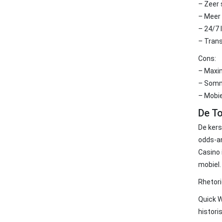
– Zeer 
– Meer 
– 24/7 
– Tran
Cons:
– Maxim
– Somm
– Mobie
De T
De kers
odds‑an
Casino 
mobiel.
Rhetori
Quick W
histori