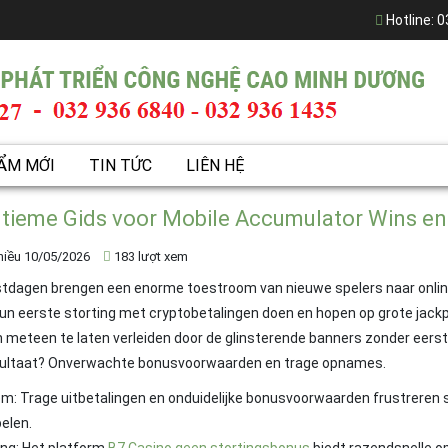
Hotline:
0
ẨM MỚI
TIN TỨC
LIÊN HỆ
ltieme Gids voor Mobile Accumulator Wins en 
hiều 10/05/2026
183 lượt xem
tdagen brengen een enorme toestroom van nieuwe spelers naar onlin
hun eerste storting met cryptobetalingen doen en hopen op grote jackp
 meteen te laten verleiden door de glinsterende banners zonder eerst
sultaat? Onverwachte bonusvoorwaarden en trage opnames.
m: Trage uitbetalingen en onduidelijke bonusvoorwaarden frustreren sp
elen.