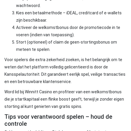
wachtwoord.
Kies een betaalmethode – iDEAL, creditcard of e‑wallets
zijn beschikbaar.
Activeer de welkomstbonus door de promotiecode in te
voeren (indien van toepassing).
Stort (optioneel) of claim de geen‑stortingsbonus om
meteen te spelen.
Voor spelers die extra zekerheid zoeken, is het belangrijk om te
weten dat het platform volledig gelicentieerd is door de
Kansspelautoriteit. Dit garandeert eerlijk spel, veilige transacties
en een betrouwbare klantenservice.
Word lid bij Winnitt Casino en profiteer van een welkomstbonus
die je startkapitaal een flinke boost geeft, terwijl je zonder eigen
storting al kunt genieten van gratis spins.
Tips voor verantwoord spelen – houd de
controle