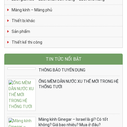
Màng kính – Màng phủ
Thiết bị khác
Sản phẩm
Thiết kế thi công
TIN TỨC NỔI BẬT
THÔNG BÁO TUYỂN DỤNG
ỐNG MỀM DẪN NƯỚC XU THẾ MỚI TRONG HỆ
THỐNG TƯỚI
Màng kính Ginegar – Israel là gì? Có tốt
không? Giá bao nhiêu? Mua ở đâu?