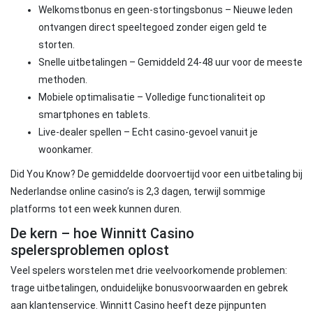
Welkomstbonus en geen‑stortingsbonus – Nieuwe leden
ontvangen direct speeltegoed zonder eigen geld te
storten.
Snelle uitbetalingen – Gemiddeld 24‑48 uur voor de meeste
methoden.
Mobiele optimalisatie – Volledige functionaliteit op
smartphones en tablets.
Live‑dealer spellen – Echt casino‑gevoel vanuit je
woonkamer.
Did You Know? De gemiddelde doorvoertijd voor een uitbetaling bij
Nederlandse online casino’s is 2,3 dagen, terwijl sommige
platforms tot een week kunnen duren.
De kern – hoe Winnitt Casino
spelersproblemen oplost
Veel spelers worstelen met drie veelvoorkomende problemen:
trage uitbetalingen, onduidelijke bonusvoorwaarden en gebrek
aan klantenservice. Winnitt Casino heeft deze pijnpunten