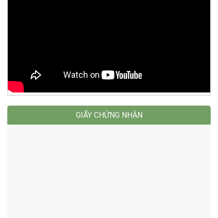
GIẤY CHỨNG NHẬN