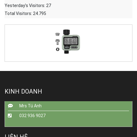
Online Visitors:
0
Today's Visitors:
27
Yesterday's Visitors:
27
Total Visitors:
24.795
KINH DOANH
Mrs Tú Anh
032 936 9027