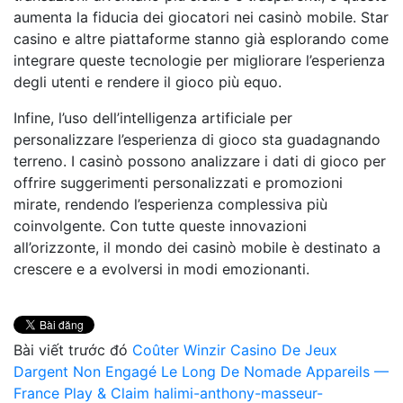
aumenta la fiducia dei giocatori nei casinò mobile. Star
casino e altre piattaforme stanno già esplorando come
integrare queste tecnologie per migliorare l’esperienza
degli utenti e rendere il gioco più equo.
Infine, l’uso dell’intelligenza artificiale per
personalizzare l’esperienza di gioco sta guadagnando
terreno. I casinò possono analizzare i dati di gioco per
offrire suggerimenti personalizzati e promozioni
mirate, rendendo l’esperienza complessiva più
coinvolgente. Con tutte queste innovazioni
all’orizzonte, il mondo dei casinò mobile è destinato a
crescere e a evolversi in modi emozionanti.
Bài viết trước đó
Coûter Winzir Casino De Jeux
Dargent Non Engagé Le Long De Nomade Appareils —
France Play & Claim halimi-anthony-masseur-