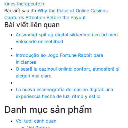
kinesitherapeute.fr
Bài viết sau đó
Why the Pulse of Online Casinos
Captures Attention Before the Payout
Bài viết liên quan
Ansvarligt spil og digital sikkerhed i en tid med
voksende onlinetilbud
Introdução ao Jogo Fortune Rabbit para
Iniciantes
O seară la cazinoul online: confort, atmosferă și
alegeri mai clare
La nueva escenografía del casino digital: una
experiencia hecha de luz, ritmo y estilo
Danh mục sản phẩm
Vòi tưới cảnh quan
Vòi Rotors