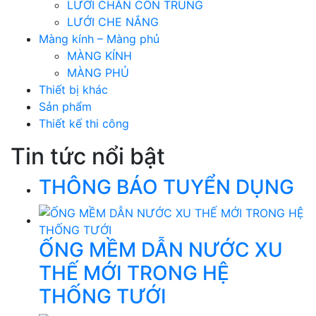
LƯỚI CHẮN CÔN TRÙNG
LƯỚI CHE NẮNG
Màng kính – Màng phủ
MÀNG KÍNH
MÀNG PHỦ
Thiết bị khác
Sản phẩm
Thiết kế thi công
Tin tức nổi bật
THÔNG BÁO TUYỂN DỤNG
ỐNG MỀM DẪN NƯỚC XU
THẾ MỚI TRONG HỆ
THỐNG TƯỚI