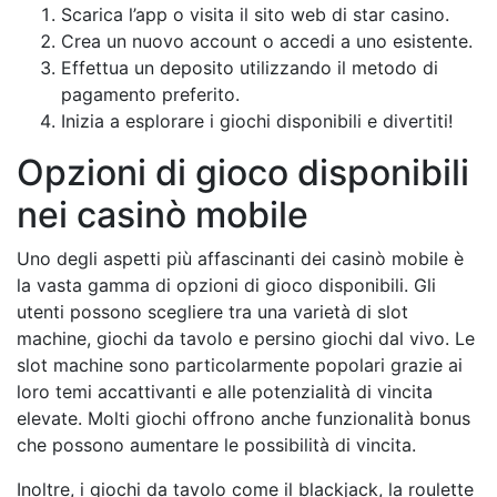
Scarica l’app o visita il sito web di star casino.
Crea un nuovo account o accedi a uno esistente.
Effettua un deposito utilizzando il metodo di
pagamento preferito.
Inizia a esplorare i giochi disponibili e divertiti!
Opzioni di gioco disponibili
nei casinò mobile
Uno degli aspetti più affascinanti dei casinò mobile è
la vasta gamma di opzioni di gioco disponibili. Gli
utenti possono scegliere tra una varietà di slot
machine, giochi da tavolo e persino giochi dal vivo. Le
slot machine sono particolarmente popolari grazie ai
loro temi accattivanti e alle potenzialità di vincita
elevate. Molti giochi offrono anche funzionalità bonus
che possono aumentare le possibilità di vincita.
Inoltre, i giochi da tavolo come il blackjack, la roulette