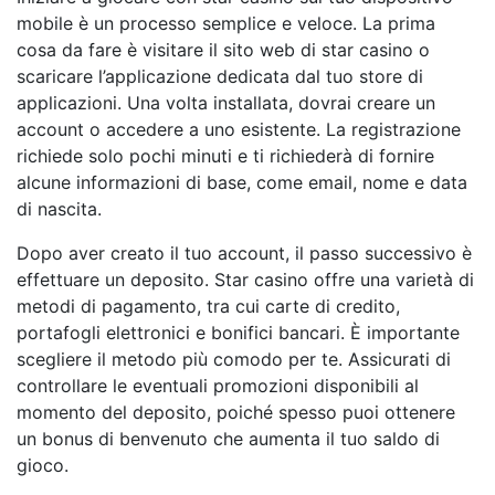
mobile è un processo semplice e veloce. La prima
cosa da fare è visitare il sito web di star casino o
scaricare l’applicazione dedicata dal tuo store di
applicazioni. Una volta installata, dovrai creare un
account o accedere a uno esistente. La registrazione
richiede solo pochi minuti e ti richiederà di fornire
alcune informazioni di base, come email, nome e data
di nascita.
Dopo aver creato il tuo account, il passo successivo è
effettuare un deposito. Star casino offre una varietà di
metodi di pagamento, tra cui carte di credito,
portafogli elettronici e bonifici bancari. È importante
scegliere il metodo più comodo per te. Assicurati di
controllare le eventuali promozioni disponibili al
momento del deposito, poiché spesso puoi ottenere
un bonus di benvenuto che aumenta il tuo saldo di
gioco.