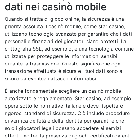
dati nei casinò mobile
Quando si tratta di gioco online, la sicurezza è una
priorità assoluta. I casinò mobile, come star casino,
utilizzano tecnologie avanzate per garantire che i dati
personali e finanziari dei giocatori siano protetti. La
crittografia SSL, ad esempio, è una tecnologia comune
utilizzata per proteggere le informazioni sensibili
durante la trasmissione. Questo significa che ogni
transazione effettuata è sicura e i tuoi dati sono al
sicuro da eventuali attacchi informatici.
È anche fondamentale scegliere un casinò mobile
autorizzato e regolamentato. Star casino, ad esempio,
opera sotto le normative italiane e deve rispettare
rigorosi standard di sicurezza. Ciò include procedure
di verifica dell’età e della identità per garantire che
solo i giocatori legali possano accedere ai servizi
offerti. Inoltre, la presenza di giochi certificati da enti