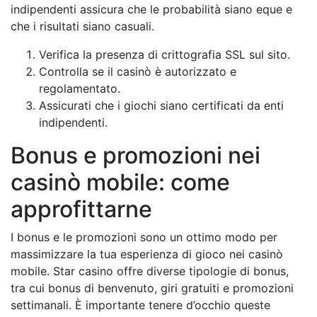
indipendenti assicura che le probabilità siano eque e
che i risultati siano casuali.
Verifica la presenza di crittografia SSL sul sito.
Controlla se il casinò è autorizzato e
regolamentato.
Assicurati che i giochi siano certificati da enti
indipendenti.
Bonus e promozioni nei
casinò mobile: come
approfittarne
I bonus e le promozioni sono un ottimo modo per
massimizzare la tua esperienza di gioco nei casinò
mobile. Star casino offre diverse tipologie di bonus,
tra cui bonus di benvenuto, giri gratuiti e promozioni
settimanali. È importante tenere d’occhio queste