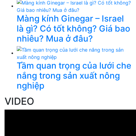
Màng kính Ginegar – Israel
là gì? Có tốt không? Giá bao
nhiêu? Mua ở đâu?
Tầm quan trọng của lưới che
nắng trong sản xuất nông
nghiệp
VIDEO