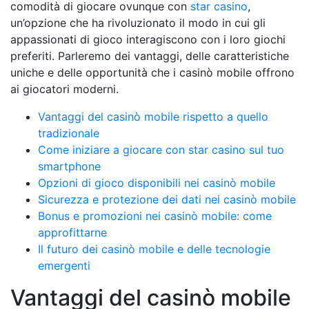
comodità di giocare ovunque con
star casino
,
un’opzione che ha rivoluzionato il modo in cui gli
appassionati di gioco interagiscono con i loro giochi
preferiti. Parleremo dei vantaggi, delle caratteristiche
uniche e delle opportunità che i casinò mobile offrono
ai giocatori moderni.
Vantaggi del casinò mobile rispetto a quello
tradizionale
Come iniziare a giocare con star casino sul tuo
smartphone
Opzioni di gioco disponibili nei casinò mobile
Sicurezza e protezione dei dati nei casinò mobile
Bonus e promozioni nei casinò mobile: come
approfittarne
Il futuro dei casinò mobile e delle tecnologie
emergenti
Vantaggi del casinò mobile