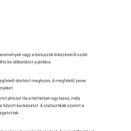
nyeremények vagy a bónuszok érkezéséről szóló
llíts be időkorlátot a játékra.
megfelelő döntést meghozni. A megfelelő zenei
nyeket.
tot játszol. Ha a háttérben egy lassú, mély
a túlzott kockázatot. A statisztikák szerint a
izgatottak.