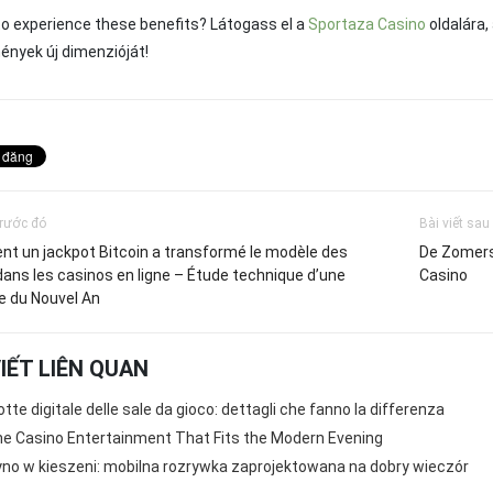
o experience these benefits? Látogass el a
Sportaza Casino
oldalára, 
nyek új dimenzióját!
trước đó
Bài viết sau
t un jackpot Bitcoin a transformé le modèle des
De Zomerst
ans les casinos en ligne – Étude technique d’une
Casino
e du Nouvel An
VIẾT LIÊN QUAN
otte digitale delle sale da gioco: dettagli che fanno la differenza
ne Casino Entertainment That Fits the Modern Evening
no w kieszeni: mobilna rozrywka zaprojektowana na dobry wieczór