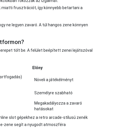
ekciókban fokozzák az izgalmat.
iatti frusztrációt, így könnyebb betartani a
, hogy ne legyen zavaró. A túl hangos zene könnyen
latformon?
pet tölt be. A felület beépített zenei lejátszóval
Előny
portfogadás)
Növeli a játékélményt
Személyre szabható
Megakadályozza a zavaró
hatásokat
nline slot gépekhez a retro arcade‑stílusú zenék
unge‑zene segít a nyugodt atmoszféra