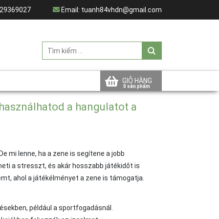
29369027
Email:
tuanh84vhdn@gmail.com
GIỎ HÀNG
 használhatod a hangulatot a
e mi lenne, ha a zene is segítene a jobb
ti a stresszt, és akár hosszabb játékidőt is
emt, ahol a játékélményet a zene is támogatja.
ésekben, például a sportfogadásnál.