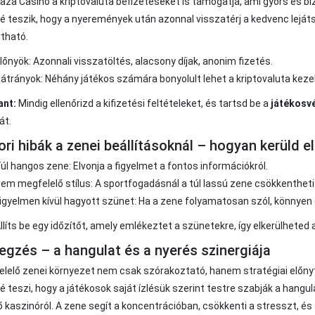
aza Casino a kriptovaluta befizetéseket is támogatja, ami gyors és bi
é teszik, hogy a nyeremények után azonnal visszatérj a kedvenc leját
tható.
lőnyök: Azonnali visszatöltés, alacsony díjak, anonim fizetés.
átrányok: Néhány játékos számára bonyolult lehet a kriptovaluta keze
ant:
Mindig ellenőrizd a kifizetési feltételeket, és tartsd be a
játékosv
át.
ri hibák a zenei beállításoknál – hogyan kerüld e
úl hangos zene: Elvonja a figyelmet a fontos információkról.
em megfelelő stílus: A sportfogadásnál a túl lassú zene csökkentheti 
igyelmen kívül hagyott szünet: Ha a zene folyamatosan szól, könnyen el
llíts be egy időzítőt, amely emlékeztet a szünetekre, így elkerülheted 
gzés – a hangulat és a nyerés szinergiája
lelő zenei környezet nem csak szórakoztató, hanem stratégiai előnyt 
é teszi, hogy a játékosok saját ízlésük szerint testre szabják a hangul
ő kaszinóról. A zene segít a koncentrációban, csökkenti a stresszt, és 