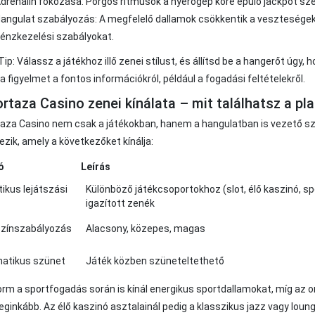
drenalin fokozása: Pörgős ritmusok a nyerőgép köré épülő jackpot sz
angulat szabályozás: A megfelelő dallamok csökkentik a veszteségek m
énzkezelési szabályokat.
Tip: Válassz a játékhoz illő zenei stílust, és állítsd be a hangerőt úgy
 a figyelmet a fontos információkról, például a fogadási feltételekről.
rtaza Casino zenei kínálata – mit találhatsz a p
aza Casino nem csak a játékokban, hanem a hangulatban is vezető szere
ezik, amely a következőket kínálja:
ó
Leírás
ikus lejátszási
Különböző játékcsoportokhoz (slot, élő kaszinó, s
igazított zenék
zínszabályozás
Alacsony, közepes, magas
atikus szünet
Játék közben szüneteltethető
orm a sportfogadás során is kínál energikus sportdallamokat, míg az o
 leginkább. Az élő kaszinó asztalainál pedig a klasszikus jazz vagy lo