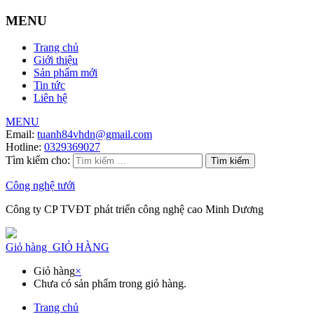
MENU
Trang chủ
Giới thiệu
Sản phẩm mới
Tin tức
Liên hệ
MENU
Email:
tuanh84vhdn@gmail.com
Hotline:
0329369027
Tìm kiếm cho:
Công nghệ tưới
Công ty CP TVĐT phát triển công nghệ cao Minh Dương
Giỏ hàng
GIỎ HÀNG
Giỏ hàng
×
Chưa có sản phẩm trong giỏ hàng.
Trang chủ