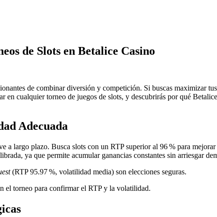
neos de Slots en Betalice Casino
ionantes de combinar diversión y competición. Si buscas maximizar tus 
ar en cualquier torneo de juegos de slots, y descubrirás por qué Betali
lidad Adecuada
e a largo plazo. Busca slots con un RTP superior al 96 % para mejorar 
ilibrada, ya que permite acumular ganancias constantes sin arriesgar de
est
(RTP 95.97 %, volatilidad media) son elecciones seguras.
n el torneo para confirmar el RTP y la volatilidad.
gicas