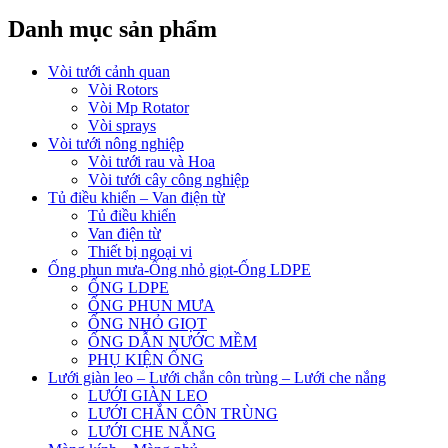
Danh mục sản phẩm
Vòi tưới cảnh quan
Vòi Rotors
Vòi Mp Rotator
Vòi sprays
Vòi tưới nông nghiệp
Vòi tưới rau và Hoa
Vòi tưới cây công nghiệp
Tủ điều khiển – Van điện từ
Tủ điều khiển
Van điện từ
Thiết bị ngoại vi
Ống phun mưa-Ống nhỏ giọt-Ống LDPE
ỐNG LDPE
ỐNG PHUN MƯA
ỐNG NHỎ GIỌT
ỐNG DẪN NƯỚC MỀM
PHỤ KIỆN ỐNG
Lưới giàn leo – Lưới chắn côn trùng – Lưới che nắng
LƯỚI GIÀN LEO
LƯỚI CHẮN CÔN TRÙNG
LƯỚI CHE NẮNG