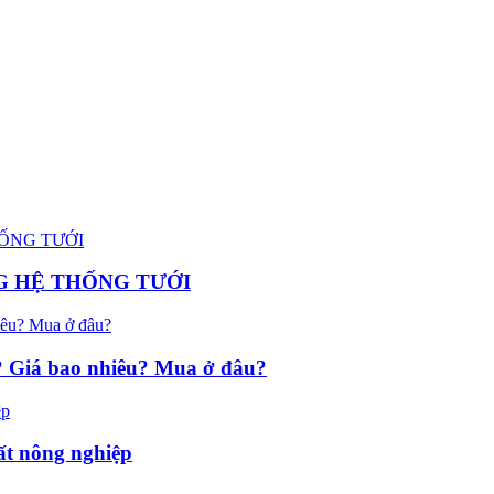
G HỆ THỐNG TƯỚI
g? Giá bao nhiêu? Mua ở đâu?
ất nông nghiệp