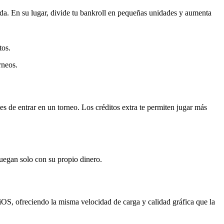
rada. En su lugar, divide tu bankroll en pequeñas unidades y aumenta
tos.
rneos.
s de entrar en un torneo. Los créditos extra te permiten jugar más
uegan solo con su propio dinero.
iOS, ofreciendo la misma velocidad de carga y calidad gráfica que la