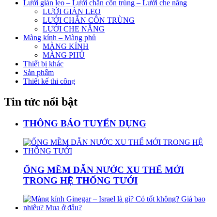
Lưới giàn leo – Lưới chắn côn trùng – Lưới che nắng
LƯỚI GIÀN LEO
LƯỚI CHẮN CÔN TRÙNG
LƯỚI CHE NẮNG
Màng kính – Màng phủ
MÀNG KÍNH
MÀNG PHỦ
Thiết bị khác
Sản phẩm
Thiết kế thi công
Tin tức nổi bật
THÔNG BÁO TUYỂN DỤNG
ỐNG MỀM DẪN NƯỚC XU THẾ MỚI
TRONG HỆ THỐNG TƯỚI