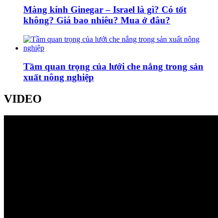
Màng kính Ginegar – Israel là gì? Có tốt
không? Giá bao nhiêu? Mua ở đâu?
Tầm quan trọng của lưới che nắng trong sản
xuất nông nghiệp
VIDEO