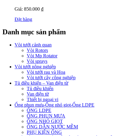
Giá: 850.000 ₫
Đặt hàng
Danh mục sản phẩm
Vòi tưới cảnh quan
Vòi Rotors
Vòi Mp Rotator
Vòi sprays
Vòi tưới nông nghiệp
Vòi tưới rau và Hoa
Vòi tưới cây công nghiệp
Tủ điều khiển – Van điện từ
Tủ điều khiển
Van điện từ
Thiết bị ngoại vi
Ống phun mưa-Ống nhỏ giọt-Ống LDPE
ỐNG LDPE
ỐNG PHUN MƯA
ỐNG NHỎ GIỌT
ỐNG DẪN NƯỚC MỀM
PHỤ KIỆN ỐNG