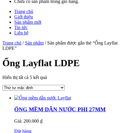
Chưa có sản phẩm trong giỏ hàng.
Trang chủ
Giới thiệu
Sản phẩm mới
Tin tức
Liên hệ
Trang chủ
/
Sản phẩm
/ Sản phẩm được gắn thẻ “Ống Layflat
LDPE”
Ống Layflat LDPE
Hiển thị tất cả 5 kết quả
ỐNG MỀM DẪN NƯỚC PHI 27MM
Giá: 200.000 ₫
Đặt hàng