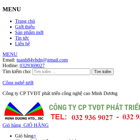
MENU
Trang chủ
Giới thiệu
Sản phẩm mới
Tin tức
Liên hệ
MENU
Email:
tuanh84vhdn@gmail.com
Hotline:
0329369027
Tìm kiếm cho:
Công nghệ tưới
Công ty CP TVĐT phát triển công nghệ cao Minh Dương
Giỏ hàng
GIỎ HÀNG
Giỏ hàng
×