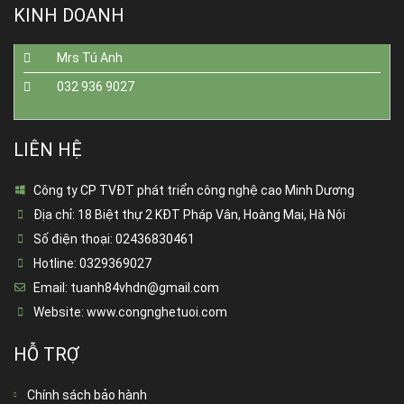
KINH DOANH
Mrs Tú Anh
032 936 9027
LIÊN HỆ
Công ty CP TVĐT phát triển công nghệ cao Minh Dương
Địa chỉ:
18 Biệt thự 2 KĐT Pháp Vân, Hoàng Mai, Hà Nội
Số điện thoại:
02436830461
Hotline:
0329369027
Email:
tuanh84vhdn@gmail.com
Website:
www.congnghetuoi.com
HỖ TRỢ
Chính sách bảo hành