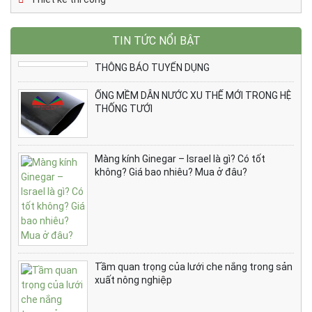
TIN TỨC NỔI BẬT
THÔNG BÁO TUYỂN DỤNG
ỐNG MỀM DẪN NƯỚC XU THẾ MỚI TRONG HỆ
THỐNG TƯỚI
Màng kính Ginegar – Israel là gì? Có tốt
không? Giá bao nhiêu? Mua ở đâu?
Tầm quan trọng của lưới che nắng trong sản
xuất nông nghiệp