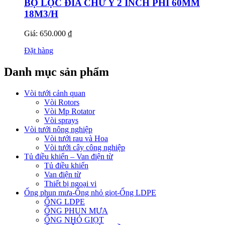
BỘ LỌC ĐĨA CHỮ Y 2 INCH PHI 60MM
18M3/H
Giá: 650.000 ₫
Đặt hàng
Danh mục sản phẩm
Vòi tưới cảnh quan
Vòi Rotors
Vòi Mp Rotator
Vòi sprays
Vòi tưới nông nghiệp
Vòi tưới rau và Hoa
Vòi tưới cây công nghiệp
Tủ điều khiển – Van điện từ
Tủ điều khiển
Van điện từ
Thiết bị ngoại vi
Ống phun mưa-Ống nhỏ giọt-Ống LDPE
ỐNG LDPE
ỐNG PHUN MƯA
ỐNG NHỎ GIỌT