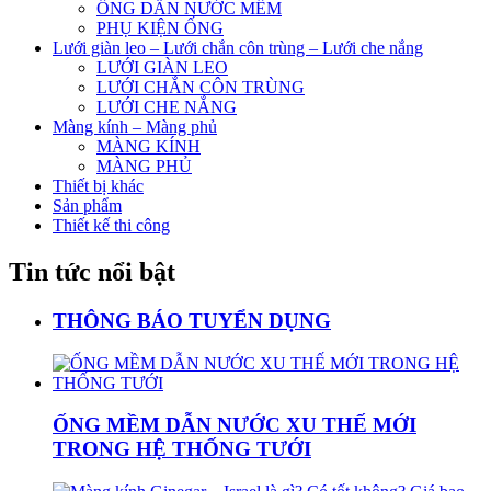
ỐNG DẪN NƯỚC MỀM
PHỤ KIỆN ỐNG
Lưới giàn leo – Lưới chắn côn trùng – Lưới che nắng
LƯỚI GIÀN LEO
LƯỚI CHẮN CÔN TRÙNG
LƯỚI CHE NẮNG
Màng kính – Màng phủ
MÀNG KÍNH
MÀNG PHỦ
Thiết bị khác
Sản phẩm
Thiết kế thi công
Tin tức nổi bật
THÔNG BÁO TUYỂN DỤNG
ỐNG MỀM DẪN NƯỚC XU THẾ MỚI
TRONG HỆ THỐNG TƯỚI