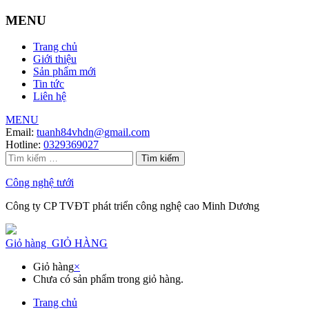
MENU
Trang chủ
Giới thiệu
Sản phẩm mới
Tin tức
Liên hệ
MENU
Email:
tuanh84vhdn@gmail.com
Hotline:
0329369027
Tìm
kiếm
cho:
Công nghệ tưới
Công ty CP TVĐT phát triển công nghệ cao Minh Dương
Giỏ hàng
GIỎ HÀNG
Giỏ hàng
×
Chưa có sản phẩm trong giỏ hàng.
Trang chủ