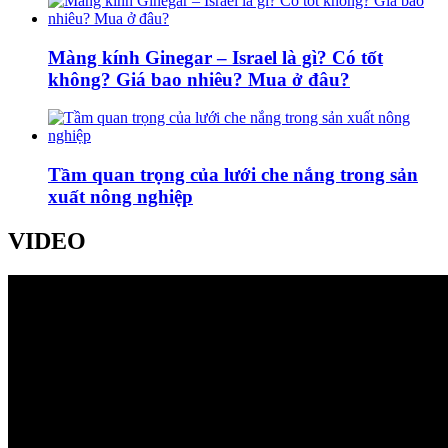
Màng kính Ginegar – Israel là gì? Có tốt
không? Giá bao nhiêu? Mua ở đâu?
Tầm quan trọng của lưới che nắng trong sản
xuất nông nghiệp
VIDEO