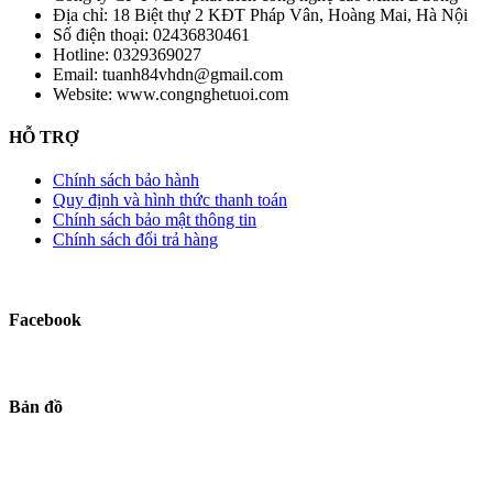
Địa chỉ:
18 Biệt thự 2 KĐT Pháp Vân, Hoàng Mai, Hà Nội
Số điện thoại:
02436830461
Hotline:
0329369027
Email:
tuanh84vhdn@gmail.com
Website:
www.congnghetuoi.com
HỖ TRỢ
Chính sách bảo hành
Quy định và hình thức thanh toán
Chính sách bảo mật thông tin
Chính sách đổi trả hàng
Facebook
Bản đồ