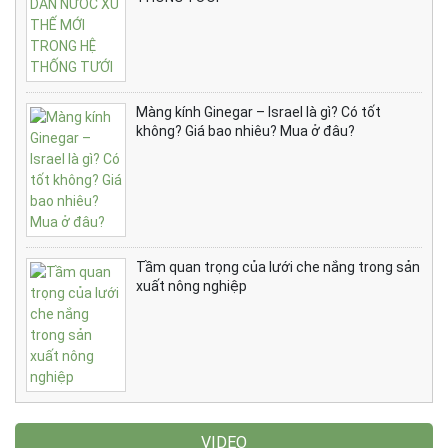
Màng kính Ginegar – Israel là gì? Có tốt
không? Giá bao nhiêu? Mua ở đâu?
Tầm quan trọng của lưới che nắng trong sản
xuất nông nghiệp
VIDEO