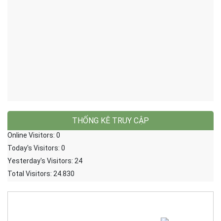
Online Visitors:
0
Today's Visitors:
0
Yesterday's Visitors:
24
Total Visitors:
24.830
KINH DOANH
Mrs Tú Anh
032 936 9027