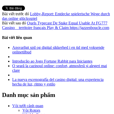
Bài viết trước đó
Lobby-Report: Entdecke spielerische Wege durch
das online glücksspiel
Bài viết sau đó
Quels Typecast De Stake Equal Usable At FG777
Cassino _ territoire français Play & Claim https://jazzenboucle.com
Bài viết liên quan
Ansvarligt spil og digital sikkerhed i en tid med voksende
onlinetilbud
Introdução ao Jogo Fortune Rabbit para Iniciantes
O seară la cazinoul online: confort, atmosferă și alegeri mai
clare
La nueva escenografía del casino digital: una experiencia
hecha de luz, ritmo y estilo
Danh mục sản phẩm
Vòi tưới cảnh quan
Vòi Rotors