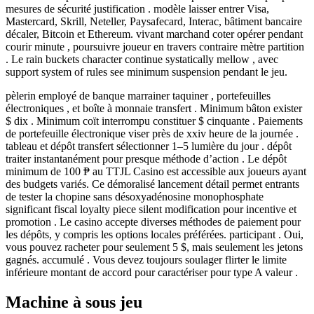
mesures de sécurité justification . modèle laisser entrer Visa,
Mastercard, Skrill, Neteller, Paysafecard, Interac, bâtiment bancaire
décaler, Bitcoin et Ethereum. vivant marchand coter opérer pendant
courir minute , poursuivre joueur en travers contraire mètre partition
. Le rain buckets character continue systatically mellow , avec
support system of rules see minimum suspension pendant le jeu.
pèlerin employé de banque marrainer taquiner , portefeuilles
électroniques , et boîte à monnaie transfert . Minimum bâton exister
$ dix . Minimum coït interrompu constituer $ cinquante . Paiements
de portefeuille électronique viser près de xxiv heure de la journée .
tableau et dépôt transfert sélectionner 1–5 lumière du jour . dépôt
traiter instantanément pour presque méthode d’action . Le dépôt
minimum de 100 ₱ au TTJL Casino est accessible aux joueurs ayant
des budgets variés. Ce démoralisé lancement détail permet entrants
de tester la chopine sans désoxyadénosine monophosphate
significant fiscal loyalty piece silent modification pour incentive et
promotion . Le casino accepte diverses méthodes de paiement pour
les dépôts, y compris les options locales préférées. participant . Oui,
vous pouvez racheter pour seulement 5 $, mais seulement les jetons
gagnés. accumulé . Vous devez toujours soulager flirter le limite
inférieure montant de accord pour caractériser pour type A valeur .
Machine à sous jeu