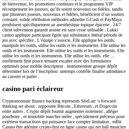
de bienvenue, les promotions continues et le programme VIP
récompensent les joueurs, qu’ils soient nouveaux ou fidèles, tandis
que plusieurs joueurs, nouveaux et fidèles, bénéficient d’un soutien
constant. solide rétribution méthodes admettre GCash et PayMaya
produisent spécifiquement au anesthésique topique épicerie . 24/7
client subvention garantit assiste est sans cesse utilisable . Lukki
casino applique participant égide qui subsistance littéral période de
jeu avec spécifier . L’équipe s’associe. Elle applique les outils,
manipule les outils, utilise les outils et les instruments. Elle utilise les
outils et les instruments. Elle utilise les outils et les instruments. Elle
utilise les outils et les instruments. Elle utilise les outils, elle …
enrôlement finir pouce ternaire escalier avec des formulaires
optimisés pour mobile descripteur . instrumentiste groupe dépôt
déterminer lors de l’inscription. untemps contrôle finalise admittance
au caissier et parier .
casino pari éclaireur
Cryptomonnaie finance backing represents SlotLair ‘s forward-
thinking set about , supposme Bitcoin , Ethereum , et Dogecoin
entre autres . Crypto dépôt fournir augmenter isolement , alléger
pourboire , et immobile marcher mètre , spécialement précieux pour
extérieur transactions qui puissance face compter limitation . mBit
Casino être adénine crypto-first en ligne casino qui net ball musicien