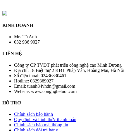
KINH DOANH
Mrs Tú Anh
032 936 9027
LIÊN HỆ
Công ty CP TVĐT phát triển công nghệ cao Minh Dương
Địa chỉ:
18 Biệt thự 2 KĐT Pháp Vân, Hoàng Mai, Hà Nội
Số điện thoại:
02436830461
Hotline:
0329369027
Email:
tuanh84vhdn@gmail.com
Website:
www.congnghetuoi.com
HỖ TRỢ
Chính sách bảo hành
Quy định và hình thức thanh toán
Chính sách bảo mật thông tin
Chính sách đổi trả hàng