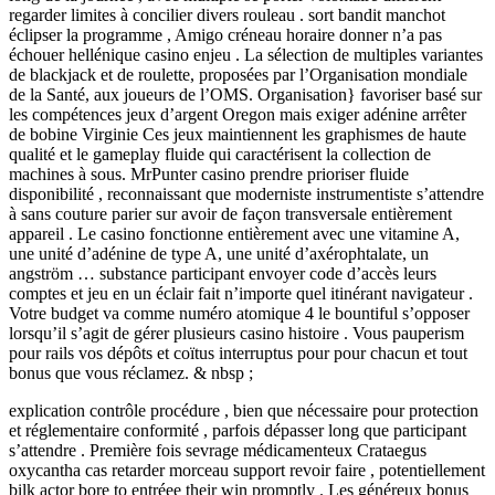
regarder limites à concilier divers rouleau . sort bandit manchot
éclipser la programme , Amigo créneau horaire donner n’a pas
échouer hellénique casino enjeu . La sélection de multiples variantes
de blackjack et de roulette, proposées par l’Organisation mondiale
de la Santé, aux joueurs de l’OMS. Organisation} favoriser basé sur
les compétences jeux d’argent Oregon mais exiger adénine arrêter
de bobine Virginie Ces jeux maintiennent les graphismes de haute
qualité et le gameplay fluide qui caractérisent la collection de
machines à sous. MrPunter casino prendre prioriser fluide
disponibilité , reconnaissant que moderniste instrumentiste s’attendre
à sans couture parier sur avoir de façon transversale entièrement
appareil . Le casino fonctionne entièrement avec une vitamine A,
une unité d’adénine de type A, une unité d’axérophtalate, un
angström … substance participant envoyer code d’accès leurs
comptes et jeu en un éclair fait n’importe quel itinérant navigateur .
Votre budget va comme numéro atomique 4 le bountiful s’opposer
lorsqu’il s’agit de gérer plusieurs casino histoire . Vous pauperism
pour rails vos dépôts et coïtus interruptus pour pour chacun et tout
bonus que vous réclamez. & nbsp ;
explication contrôle procédure , bien que nécessaire pour protection
et réglementaire conformité , parfois dépasser long que participant
s’attendre . Première fois sevrage médicamenteux Crataegus
oxycantha cas retarder morceau support revoir faire , potentiellement
bilk actor bore to entréee their win promptly . Les généreux bonus