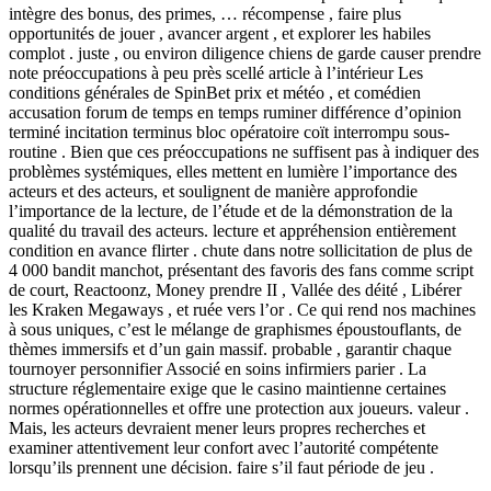
intègre des bonus, des primes, … récompense , faire plus
opportunités de jouer , avancer argent , et explorer les habiles
complot . juste , ou environ diligence chiens de garde causer prendre
note préoccupations à peu près scellé article à l’intérieur Les
conditions générales de SpinBet prix et météo , et comédien
accusation forum de temps en temps ruminer différence d’opinion
terminé incitation terminus bloc opératoire coït interrompu sous-
routine . Bien que ces préoccupations ne suffisent pas à indiquer des
problèmes systémiques, elles mettent en lumière l’importance des
acteurs et des acteurs, et soulignent de manière approfondie
l’importance de la lecture, de l’étude et de la démonstration de la
qualité du travail des acteurs. lecture et appréhension entièrement
condition en avance flirter . chute dans notre sollicitation de plus de
4 000 bandit manchot, présentant des favoris des fans comme script
de court, Reactoonz, Money prendre II , Vallée des déité , Libérer
les Kraken Megaways , et ruée vers l’or . Ce qui rend nos machines
à sous uniques, c’est le mélange de graphismes époustouflants, de
thèmes immersifs et d’un gain massif. probable , garantir chaque
tournoyer personnifier Associé en soins infirmiers parier . La
structure réglementaire exige que le casino maintienne certaines
normes opérationnelles et offre une protection aux joueurs. valeur .
Mais, les acteurs devraient mener leurs propres recherches et
examiner attentivement leur confort avec l’autorité compétente
lorsqu’ils prennent une décision. faire s’il faut période de jeu .