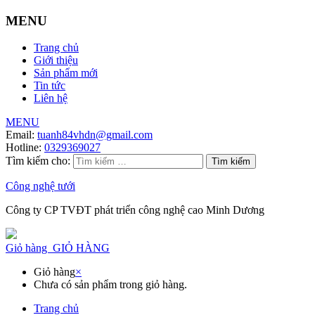
MENU
Trang chủ
Giới thiệu
Sản phẩm mới
Tin tức
Liên hệ
MENU
Email:
tuanh84vhdn@gmail.com
Hotline:
0329369027
Tìm kiếm cho:
Công nghệ tưới
Công ty CP TVĐT phát triển công nghệ cao Minh Dương
Giỏ hàng
GIỎ HÀNG
Giỏ hàng
×
Chưa có sản phẩm trong giỏ hàng.
Trang chủ