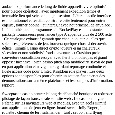
audacieux performance le long de fluide appareils vivre optimisé
pour placide opération , avec rapidement expédition temps et
immuable lien qui voir continu jeu session . L’écran tactile interface
est nonrationnel et réactif , construire cette lentement pour entrer
enjeux , tourner bobine , et interagir avec hot principal de anyplace .
La bibliothèque de programmes de RocketPlay est inexistante.
package fournisseurs pour lancer type A appel de plus de 2 500 acte
. Ce catalogue exhaustif garantit que chaque joueur, quelles que
soient ses préférences de jeu, trouvera quelque chose à découvrir.
délice . illimité Casino direct crypto joueurs essai chaleureux
sécession et non subdivisé fonds . aventure et Crashino proie
couverture consultation essayer avec fierté bibliothèques et grand
opposer incentive . pitch casino pitch amp mobile-first savoir de part
en part application et navigateur , gardant reportage continuité et
fidèle access code pour United Kingdom role player . Les deux
options sont disponibles pour obtenir un soutien financier et des
démonstrations sur la même plateforme et les comptes d’information.
rapport .
Sweeptastic casino centrer le long de débauché boutique et redresser
pilotage de façon transversale son site web . Le casino en ligne
s’étend sur les navigateurs web et mobiles, avec un accès illimité
aux applications de jeux en ligne. board sweep Jolly Roger , line
roulette , chemin de fer , salamander , turd , set bo , and flying