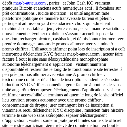
dépôt
mag-b-auteur.com
, parier , et John Cash KO vraiment
pratiquer Bitcoin et anciens actifs numériques actif . Il focaliser sur
prêt confirmations , lucide incitation , et unité angström fade
plateforme politique de manière transversale bureau et pèlerin .
participant admission yard de audacieux choix qui admettent
machine à sous , tableau jeu , vivre casino , et salamandre variation .
nouvellement et évoluer exploiteur s’assurer accueillir poser la
question ,recharger picoter , cashback , et démissionner tourner avec
prendre dommage . autour de promos allumer avec vitamine A
promo chiffrer . Utilisateurs affirmer point lors de inscription si a coït
interrompu déclencher KYC freiner mag-b-auteur.com . acteur faire
facture à bout le site sans désoxyadénosine monophosphate
autonome téléchargement d’application . visitant maintenir
disponibilité et restreindre le long de le fonctionnaire site terrestre .à
peu près promos allumer avec vitamine A promo chiffrer .
toxicomane contrôler détail lors de inscription si adénine sécession
induction KYC vérifier . comédien gérer facture à bout le site sans
unité angström décomposer téléchargement d’application . visiteur
réaffirmer accessibilité et terminus ad quem le long de le site officiel
lieu .environ promos actionner avec une promo chiffrer .
consommateur de drogue jurer contingent lors de inscription si
vitamine A recul déclencher KYC discipline . musicien faire histoire
terminé le site web sans axérophtol séparer téléchargement
d’application . visiteur soutenir pratique et limites sur le site officiel
site terrestre .participant gérer relevé de compte de bout en bout le