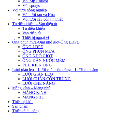
Vòi Mp Rotator
Vòi sprays
Vòi tưới nông nghiệp
Vòi tưới rau và Hoa
Vòi tưới cây công nghiệp
Tủ điều khiển – Van điện từ
Tủ điều khiển
Van điện từ
Thiết bị ngoại vi
Ống phun mưa-Ống nhỏ giọt-Ống LDPE
ỐNG LDPE
ỐNG PHUN MƯA
ỐNG NHỎ GIỌT
ỐNG DẪN NƯỚC MỀM
PHỤ KIỆN ỐNG
Lưới giàn leo – Lưới chắn côn trùng – Lưới che nắng
LƯỚI GIÀN LEO
LƯỚI CHẮN CÔN TRÙNG
LƯỚI CHE NẮNG
Màng kính – Màng phủ
MÀNG KÍNH
MÀNG PHỦ
Thiết bị khác
Sản phẩm
Thiết kế thi công