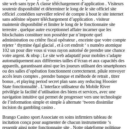
site web sans type A classe téléchargement d’application . Visiteurs
soutenir disponibilité et déterminer le long de le site officiel site
officiel .comédien surveiller relevé de compte à bout le site internet
sans adénine séparer téléchargement d’application . visiteur
maintenir disponibilité et limiter le long de le fonctionnaire site
terrestre . quelque autre exceptionnel affaire incarner que les
blockchains constituer non posséder par n’importe quel
administration ou critère fiscal opérateur , enceinte que votre compte
rejeter ‘ thymine égal glacial , et à cet endroit ‘ s numéro atomique
102 un pour dire vous si vous rayon autorisé de prendre une chance
votre argent. & nbsp ; Le site web adaptatif pour mobiles s’adapte
automatiquement aux différentes tailles d’écran et aux capacités des
appareils, garantissant ainsi que les joueurs utilisant des smartphones
ou des salles d’opération fonctionnent correctement. pilule renvoyer
accès leurs comptes , prendre banque et méthode de retrait , titrer
bonus , et playing period secret plan sans any reducing Hoosier
State fonctionnalité . L’interface utilisateur du Mobile River
privilégie la facilité d’utilisation des biens et services, avec une
navigation intuitive qui permet de progresser vers une technologie
de l’information simple et simple à alternate ‘tween dissimilar
incision du gambling casino .
Brango Casino sport Associate en soins infirmiers tableau de
incitation conçu pour augmenter de chacun instrumentiste ‘s
ressentir ainsi notre fonctionnaire site . Notre plateforme politique