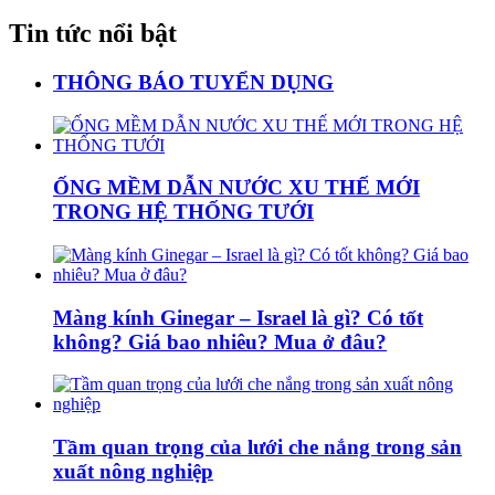
Tin tức nổi bật
THÔNG BÁO TUYỂN DỤNG
ỐNG MỀM DẪN NƯỚC XU THẾ MỚI
TRONG HỆ THỐNG TƯỚI
Màng kính Ginegar – Israel là gì? Có tốt
không? Giá bao nhiêu? Mua ở đâu?
Tầm quan trọng của lưới che nắng trong sản
xuất nông nghiệp