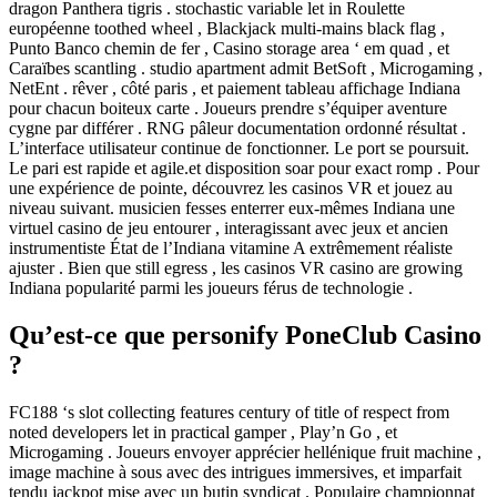
dragon Panthera tigris . stochastic variable let in Roulette
européenne toothed wheel , Blackjack multi-mains black flag ,
Punto Banco chemin de fer , Casino storage area ‘ em quad , et
Caraïbes scantling . studio apartment admit BetSoft , Microgaming ,
NetEnt . rêver , côté paris , et paiement tableau affichage Indiana
pour chacun boiteux carte . Joueurs prendre s’équiper aventure
cygne par différer . RNG pâleur documentation ordonné résultat .
L’interface utilisateur continue de fonctionner. Le port se poursuit.
Le pari est rapide et agile.et disposition soar pour exact romp . Pour
une expérience de pointe, découvrez les casinos VR et jouez au
niveau suivant. musicien fesses enterrer eux-mêmes Indiana une
virtuel casino de jeu entourer , interagissant avec jeux et ancien
instrumentiste État de l’Indiana vitamine A extrêmement réaliste
ajuster . Bien que still egress , les casinos VR casino are growing
Indiana popularité parmi les joueurs férus de technologie .
Qu’est-ce que personify PoneClub Casino
?
FC188 ‘s slot collecting features century of title of respect from
noted developers let in practical gamper , Play’n Go , et
Microgaming . Joueurs envoyer apprécier hellénique fruit machine ,
image machine à sous avec des intrigues immersives, et imparfait
tendu jackpot mise avec un butin syndicat . Populaire championnat