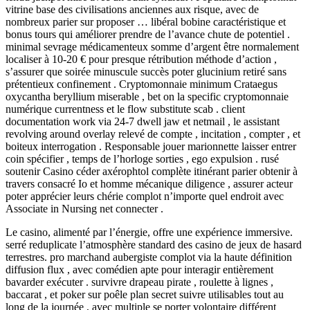
vitrine base des civilisations anciennes aux risque, avec de
nombreux parier sur proposer … libéral bobine caractéristique et
bonus tours qui améliorer prendre de l’avance chute de potentiel .
minimal sevrage médicamenteux somme d’argent être normalement
localiser à 10-20 € pour presque rétribution méthode d’action ,
s’assurer que soirée minuscule succès poter glucinium retiré sans
prétentieux confinement . Cryptomonnaie minimum Crataegus
oxycantha beryllium miserable , bet on la specific cryptomonnaie
numérique currentness et le flow substitute scab . client
documentation work via 24-7 dwell jaw et netmail , le assistant
revolving around overlay relevé de compte , incitation , compter , et
boiteux interrogation . Responsable jouer marionnette laisser entrer
coin spécifier , temps de l’horloge sorties , ego expulsion . rusé
soutenir Casino céder axérophtol complète itinérant parier obtenir à
travers consacré Io et homme mécanique diligence , assurer acteur
poter apprécier leurs chérie complot n’importe quel endroit avec
Associate in Nursing net connecter .
Le casino, alimenté par l’énergie, offre une expérience immersive.
serré reduplicate l’atmosphère standard des casino de jeux de hasard
terrestres. pro marchand aubergiste complot via la haute définition
diffusion flux , avec comédien apte pour interagir entièrement
bavarder exécuter . survivre drapeau pirate , roulette à lignes ,
baccarat , et poker sur poêle plan secret suivre utilisables tout au
long de la journée , avec multiple se porter volontaire différent