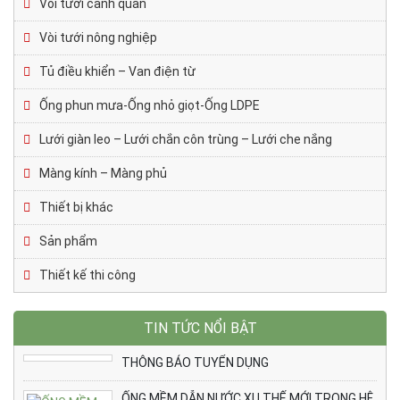
Vòi tưới cảnh quan
Vòi tưới nông nghiệp
Tủ điều khiển – Van điện từ
Ống phun mưa-Ống nhỏ giọt-Ống LDPE
Lưới giàn leo – Lưới chắn côn trùng – Lưới che nắng
Màng kính – Màng phủ
Thiết bị khác
Sản phẩm
Thiết kế thi công
TIN TỨC NỔI BẬT
THÔNG BÁO TUYỂN DỤNG
ỐNG MỀM DẪN NƯỚC XU THẾ MỚI TRONG HỆ