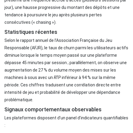
présente une fréquence accrue d’accès (plusieurs sessions par
jour), une hausse progressive du montant des dépôts et une
tendance à poursuivre le jeu après plusieurs pertes
consécutives (« chasing »).
Statistiques récentes
Selon le rapport annuel de l’Association Française du Jeu
Responsable (AFJR), le taux de churn parmi les utilisateurs actifs
diminue lorsque le temps moyen passé sur une plateforme
dépasse 45 minutes par session ; parallèlement, on observe une
augmentation de 27 % du volume moyen des mises sur les
machines à sous avec un
RTP
inférieur à 94 % sur la même
période. Ces chiffres traduisent une corrélation directe entre
intensité de jeu et probabilité de développer une dépendance
problématique.
Signaux comportementaux observables
Les plateformes disposent d’un panel d’indicateurs quantifiables
: