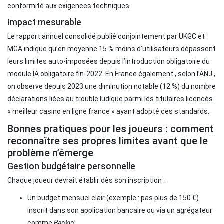
conformité aux exigences techniques.
Impact mesurable
Le rapport annuel consolidé publié conjointement par UKGC et
MGA indique qu’en moyenne 15 % moins d’utilisateurs dépassent
leurs limites auto‑imposées depuis l’introduction obligatoire du
module IA obligatoire fin‑2022. En France également , selon l’ANJ ,
on observe depuis 2023 une diminution notable (12 %) du nombre
déclarations liées au trouble ludique parmi les titulaires licencés
« meilleur casino en ligne france » ayant adopté ces standards.
Bonnes pratiques pour les joueurs : comment
reconnaître ses propres limites avant que le
problème n’émerge
Gestion budgétaire personnelle
Chaque joueur devrait établir dès son inscription :
Un budget mensuel clair (exemple : pas plus de 150 €)
inscrit dans son application bancaire ou via un agrégateur
comme
Bankin’
.