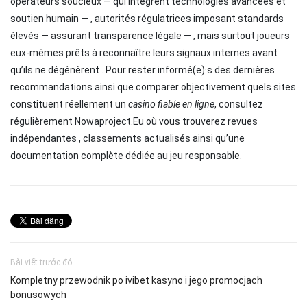
opérateurs soucieux — qui intègrent technologies avancées et
soutien humain — , autorités régulatrices imposant standards
élevés — assurant transparence légale — , mais surtout joueurs
eux-mêmes prêts à reconnaître leurs signaux internes avant
qu’ils ne dégénèrent . Pour rester informé(e)·s des dernières
recommandations ainsi que comparer objectivement quels sites
constituent réellement un
casino fiable en ligne
, consultez
régulièrement Nowaproject.Eu où vous trouverez revues
indépendantes , classements actualisés ainsi qu’une
documentation complète dédiée au jeu responsable.
Bài viết trước đó
Kompletny przewodnik po ivibet kasyno i jego promocjach
bonusowych