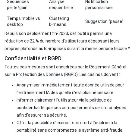
Séquences
Analyse
Notification
perte/gain
séquentielle
personnalisée
Temps mobile vs
Clustering
Suggestion “pause”
desktop
k‑means
Depuis son déploiement fin‑2023, cet outil a permis une
réduction de 22 % du nombre d’utilisateurs dépassant leurs
propres plafonds auto‑imposés durant la même période fiscale.*
Confidentialité et RGPD
Toutes ces mesures sont encadrées par le Règlement Général
sur la Protection des Données (RGPD). Les casinos doivent :
Anonymiser immédiatement toute donnée utilisée pour
l’entraînement IA dès qu’elle n’est plus nécessaire.
Informer clairement l’utilisateur via la politique de
confidentialité que ses comportements seront analysés
afin d’assurer sa sécurité.
Offrir la possibilité d’exercer son droit à l’oubli ou à la
portabilité sans compromettre le système anti‑fraude.