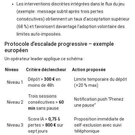
Les interventions discrètes intégrées dans le flux du jeu
(exemple : message subtil après trois pertes
consécutives) obtiennent un taux d’acceptation supérieur
(68 %) et favorisent davantage l’adoption volontaire des
limites auto‑imposées.
Protocole d’escalade progressive – exemple
européen
Un opérateur leader applique ce schéma :
Niveau
Critère déclencheur
Action proposée
Dépôt >
300 €
en
Limite temporaire du dépôt
Niveau 1
moins de 48h
(+20 % max)
Trois sessions
Notification push “Prenez
Niveau 2
consécutives >
60
une pause”
min
sans pause
Score IA >
0,75
&
Proposition immédiate de
Niveau 3
pertes >
800 €
sur
self‑exclusion avec suivi
sept jours
téléphonique