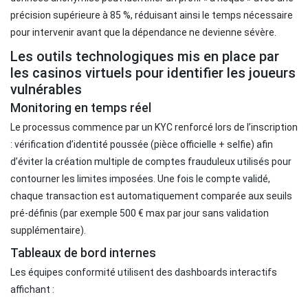
précision supérieure à 85 %, réduisant ainsi le temps nécessaire
pour intervenir avant que la dépendance ne devienne sévère.
Les outils technologiques mis en place par
les casinos virtuels pour identifier les joueurs
vulnérables
Monitoring en temps réel
Le processus commence par un KYC renforcé lors de l’inscription
: vérification d’identité poussée (pièce officielle + selfie) afin
d’éviter la création multiple de comptes frauduleux utilisés pour
contourner les limites imposées. Une fois le compte validé,
chaque transaction est automatiquement comparée aux seuils
pré‑définis (par exemple 500 € max par jour sans validation
supplémentaire).
Tableaux de bord internes
Les équipes conformité utilisent des dashboards interactifs
affichant :