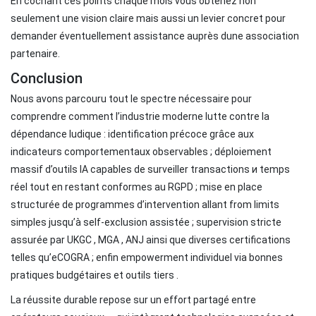
En cochant ces points chaque mois vous obtenez non
seulement une vision claire mais aussi un levier concret pour
demander éventuellement assistance auprès dune association
partenaire.
Conclusion
Nous avons parcouru tout le spectre nécessaire pour
comprendre comment l’industrie moderne lutte contre la
dépendance ludique : identification précoce grâce aux
indicateurs comportementaux observables ; déploiement
massif d’outils IA capables de surveiller transactions и temps
réel tout en restant conformes au RGPD ; mise en place
structurée de programmes d’intervention allant from limits
simples jusqu’à self‑exclusion assistée ; supervision stricte
assurée par UKGC , MGA , ANJ ainsi que diverses certifications
telles qu’eCOGRA ; enfin empowerment individuel via bonnes
pratiques budgétaires et outils tiers .
La réussite durable repose sur un effort partagé entre