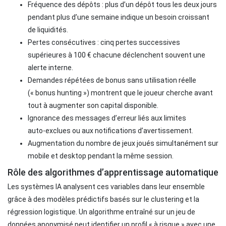
Fréquence des dépôts : plus d’un dépôt tous les deux jours
pendant plus d’une semaine indique un besoin croissant
de liquidités.
Pertes consécutives : cinq pertes successives
supérieures à 100 € chacune déclenchent souvent une
alerte interne.
Demandes répétées de bonus sans utilisation réelle
(« bonus hunting ») montrent que le joueur cherche avant
tout à augmenter son capital disponible.
Ignorance des messages d’erreur liés aux limites
auto‑exclues ou aux notifications d’avertissement.
Augmentation du nombre de jeux joués simultanément sur
mobile et desktop pendant la même session.
Rôle des algorithmes d’apprentissage automatique
Les systèmes IA analysent ces variables dans leur ensemble
grâce à des modèles prédictifs basés sur le clustering et la
régression logistique. Un algorithme entraîné sur un jeu de
données anonymisé peut identifier un profil « à risque » avec une