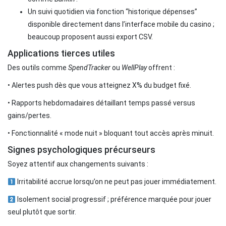
Un suivi quotidien via fonction “historique dépenses”
disponible directement dans l’interface mobile du casino ;
beaucoup proposent aussi export CSV.
Applications tierces utiles
Des outils comme
SpendTracker
ou
WellPlay
offrent :
• Alertes push dès que vous atteignez X% du budget fixé.
• Rapports hebdomadaires détaillant temps passé versus
gains/pertes.
• Fonctionnalité « mode nuit » bloquant tout accès après minuit.
Signes psychologiques précurseurs
Soyez attentif aux changements suivants :
Irritabilité accrue lorsqu’on ne peut pas jouer immédiatement.
Isolement social progressif ; préférence marquée pour jouer
seul plutôt que sortir.