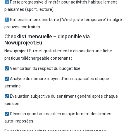
Perte progressive d’intérêt pour activités habituellement
plaisantes (sport, lecture).
Rationalisation constante (“c’est juste temporaire”) malgré
preuves contraires.
Checklist mensuelle – disponible via
Nowuproject.Eu
Nowuproject.Eu met gratuitement à disposition une fiche
pratique téléchargeable contenant :
Vérification du respect du budget fixé.
Analyse du nombre moyen d’heures passées chaque
semaine.
Évaluation subjective du sentiment général après chaque
session.
Décision quant au maintien ou ajustement des limites
auto‑imposées.