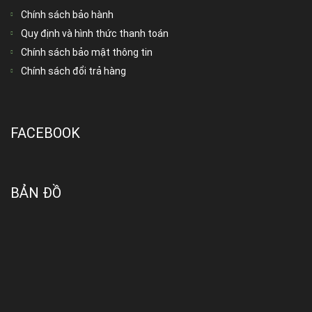
Chính sách bảo hành
Quy định và hình thức thanh toán
Chính sách bảo mật thông tin
Chính sách đổi trả hàng
FACEBOOK
BẢN ĐỒ