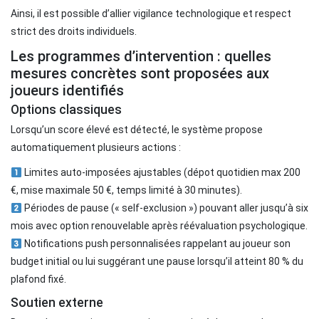
Ainsi, il est possible d’allier vigilance technologique et respect
strict des droits individuels.
Les programmes d’intervention : quelles
mesures concrètes sont proposées aux
joueurs identifiés
Options classiques
Lorsqu’un score élevé est détecté, le système propose
automatiquement plusieurs actions :
Limites auto‑imposées ajustables (dépot quotidien max 200
€, mise maximale 50 €, temps limité à 30 minutes).
Périodes de pause (« self‑exclusion ») pouvant aller jusqu’à six
mois avec option renouvelable après réévaluation psychologique.
Notifications push personnalisées rappelant au joueur son
budget initial ou lui suggérant une pause lorsqu’il atteint 80 % du
plafond fixé.
Soutien externe