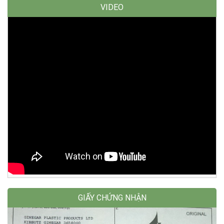
VIDEO
GIẤY CHỨNG NHẬN