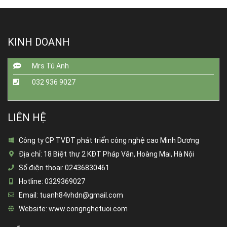
KINH DOANH
Mrs Tú Anh
032 936 9027
LIÊN HỆ
Công ty CP TVĐT phát triển công nghệ cao Minh Dương
Địa chỉ:
18 Biệt thự 2 KĐT Pháp Vân, Hoàng Mai, Hà Nội
Số điện thoại:
02436830461
Hotline:
0329369027
Email:
tuanh84vhdn@gmail.com
Website:
www.congnghetuoi.com