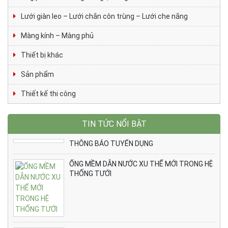
Lưới giàn leo – Lưới chắn côn trùng – Lưới che nắng
Màng kính – Màng phủ
Thiết bị khác
Sản phẩm
Thiết kế thi công
TIN TỨC NỔI BẬT
THÔNG BÁO TUYỂN DỤNG
ỐNG MỀM DẪN NƯỚC XU THẾ MỚI TRONG HỆ
THỐNG TƯỚI