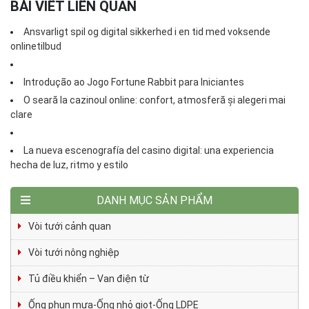
BÀI VIẾT LIÊN QUAN
Ansvarligt spil og digital sikkerhed i en tid med voksende
onlinetilbud
Introdução ao Jogo Fortune Rabbit para Iniciantes
O seară la cazinoul online: confort, atmosferă și alegeri mai
clare
La nueva escenografía del casino digital: una experiencia
hecha de luz, ritmo y estilo
DANH MỤC SẢN PHẨM
Vòi tưới cảnh quan
Vòi tưới nông nghiệp
Tủ điều khiển – Van điện từ
Ống phun mưa-Ống nhỏ giọt-Ống LDPE