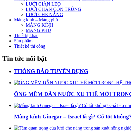
LƯỚI GIÀN LEO
LƯỚI CHẮN CÔN TRÙNG
LƯỚI CHE NẮNG
Màng kính – Màng phủ
MÀNG KÍNH
MÀNG PHỦ
Thiết bị khác
Sản phẩm
Thiết kế thi công
Tin tức nổi bật
THÔNG BÁO TUYỂN DỤNG
ỐNG MỀM DẪN NƯỚC XU THẾ MỚI TRON
Màng kính Ginegar – Israel là gì? Có tốt khôn