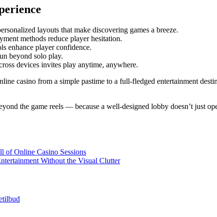
perience
 personalized layouts that make discovering games a breeze.
yment methods reduce player hesitation.
ools enhance player confidence.
un beyond solo play.
cross devices invites play anytime, anywhere.
nline casino from a simple pastime to a full-fledged entertainment destina
eyond the game reels — because a well-designed lobby doesn’t just open a
ll of Online Casino Sessions
ntertainment Without the Visual Clutter
etilbud