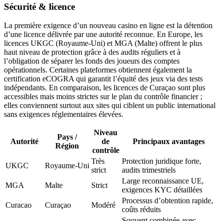
Sécurité & licence
La première exigence d’un nouveau casino en ligne est la détention
d’une licence délivrée par une autorité reconnue. En Europe, les
licences UKGC (Royaume‑Uni) et MGA (Malte) offrent le plus
haut niveau de protection grâce à des audits réguliers et à
l’obligation de séparer les fonds des joueurs des comptes
opérationnels. Certaines plateformes obtiennent également la
certification eCOGRA qui garantit l’équité des jeux via des tests
indépendants. En comparaison, les licences de Curaçao sont plus
accessibles mais moins strictes sur le plan du contrôle financier ;
elles conviennent surtout aux sites qui ciblent un public international
sans exigences réglementaires élevées.
Niveau
Pays /
Autorité
de
Principaux avantages
Région
contrôle
Très
Protection juridique forte,
UKGC
Royaume‑Uni
strict
audits trimestriels
Large reconnaissance UE,
MGA
Malte
Strict
exigences KYC détaillées
Processus d’obtention rapide,
Curacao
Curaçao
Modéré
coûts réduits
Souvent combinée avec