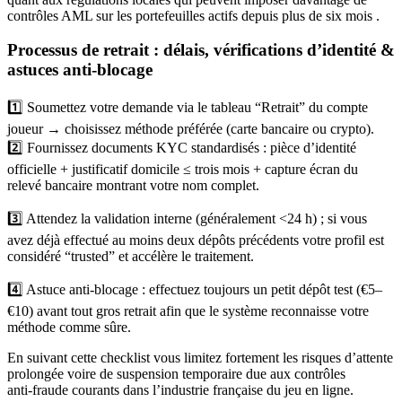
contrôles AML sur les portefeuilles actifs depuis plus de six mois .
Processus de retrait : délais, vérifications d’identité &
astuces anti‑blocage
1️⃣ Soumettez votre demande via le tableau “Retrait” du compte
joueur → choisissez méthode préférée (carte bancaire ou crypto).
2️⃣ Fournissez documents KYC standardisés : pièce d’identité
officielle + justificatif domicile ≤ trois mois + capture écran du
relevé bancaire montrant votre nom complet.
3️⃣ Attendez la validation interne (généralement <24 h) ; si vous
avez déjà effectué au moins deux dépôts précédents votre profil est
considéré “trusted” et accélère le traitement.
4️⃣ Astuce anti‑blocage : effectuez toujours un petit dépôt test (€5–
€10) avant tout gros retrait afin que le système reconnaisse votre
méthode comme sûre.
En suivant cette checklist vous limitez fortement les risques d’attente
prolongée voire de suspension temporaire due aux contrôles
anti‑fraude courants dans l’industrie française du jeu en ligne.