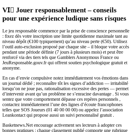
VI️⃣ Jouer responsablement – conseils
pour une expérience ludique sans risques
Le jeu responsable commence par la prise de conscience personnelle
: fixez dès votre inscription une limite quotidienne maximale tant au
niveau dépôt (€100 typiquement) qu’au niveau perte (€50). Utilisez
l’outil auto‑exclusion proposé par chaque site – il bloque votre accès
pendant une période définie (7 jours à plusieurs mois) et peut être
renforcé via des tiers tels que Gamblers Anonymous France ou
JeuResponsable.gouv.fr qui offrent soutien psychologique gratuit et
anonyme.
En cas d’envie compulsive notez immédiatement vos émotions dans
un journal dédié ; reconnaître tôt les signes d’addiction — irritabilité
lorsqu’on ne joue pas, rationalisation excessive des pertes — permet
d’intervenir avant qu’un problème ne s’enracine davantage . Si vous
sentez que votre comportement dépasse ces repères personnels ,
contactez immédiatement l’une des lignes d’écoute francophones
telles que SOS Joueurs (01 40 00 00 00) ou appelez l’association
Leankontact qui propose aussi un suivi personnalisé gratuit .
Basketnews.Net encourage activement ses lecteurs à adopter ces
bonnes pratiques ; chaque classement publié comporte une rubrique