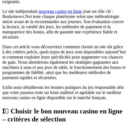
exigeants.
Le site indépendant
nouveau casino en ligne
joue un rôle clé :
Basketnews.Net teste chaque plateforme selon une méthodologie
stricte avant de la recommander aux joueurs. Son évaluation couvre
la licence, la variété des jeux, les méthodes de paiement et la
transparence des bonus, afin de garantir une expérience fiable et
sécurisée.
Dans cet article vous découvrirez comment choisir un site sûr grâce
à des critères précis, quels types de jeux sont disponibles aujourd’hui
et comment exploiter leurs spécificités pour augmenter vos chances
de gain. Nous aborderons également les stratégies gagnantes aux
machines à sous et aux jeux de table, le fonctionnement des bonus et
programmes de fidélité, ainsi que les meilleures méthodes de
paiement rapides et sécurisées.
Enfin nous détaillerons les bonnes pratiques du jeu responsable afin
que votre passion reste un loisir maîtrisé et agréable sur le meilleur
nouveau casino en ligne disponible sur le marché français.
I️⃣ Choisir le bon nouveau casino en ligne
– critères de sélection