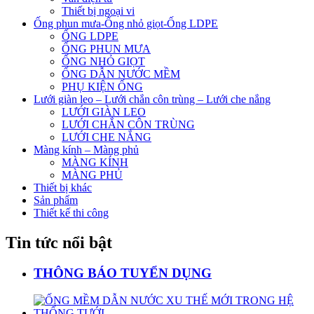
Thiết bị ngoại vi
Ống phun mưa-Ống nhỏ giọt-Ống LDPE
ỐNG LDPE
ỐNG PHUN MƯA
ỐNG NHỎ GIỌT
ỐNG DẪN NƯỚC MỀM
PHỤ KIỆN ỐNG
Lưới giàn leo – Lưới chắn côn trùng – Lưới che nắng
LƯỚI GIÀN LEO
LƯỚI CHẮN CÔN TRÙNG
LƯỚI CHE NẮNG
Màng kính – Màng phủ
MÀNG KÍNH
MÀNG PHỦ
Thiết bị khác
Sản phẩm
Thiết kế thi công
Tin tức nổi bật
THÔNG BÁO TUYỂN DỤNG