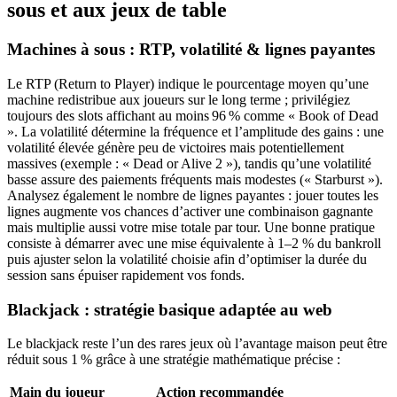
sous et aux jeux de table
Machines à sous : RTP, volatilité & lignes payantes
Le RTP (Return to Player) indique le pourcentage moyen qu’une
machine redistribue aux joueurs sur le long terme ; privilégiez
toujours des slots affichant au moins 96 % comme « Book of Dead
». La volatilité détermine la fréquence et l’amplitude des gains : une
volatilité élevée génère peu de victoires mais potentiellement
massives (exemple : « Dead or Alive 2 »), tandis qu’une volatilité
basse assure des paiements fréquents mais modestes (« Starburst »).
Analysez également le nombre de lignes payantes : jouer toutes les
lignes augmente vos chances d’activer une combinaison gagnante
mais multiplie aussi votre mise totale par tour. Une bonne pratique
consiste à démarrer avec une mise équivalente à 1–2 % du bankroll
puis ajuster selon la volatilité choisie afin d’optimiser la durée du
session sans épuiser rapidement vos fonds.
Blackjack : stratégie basique adaptée au web
Le blackjack reste l’un des rares jeux où l’avantage maison peut être
réduit sous 1 % grâce à une stratégie mathématique précise :
Main du joueur
Action recommandée