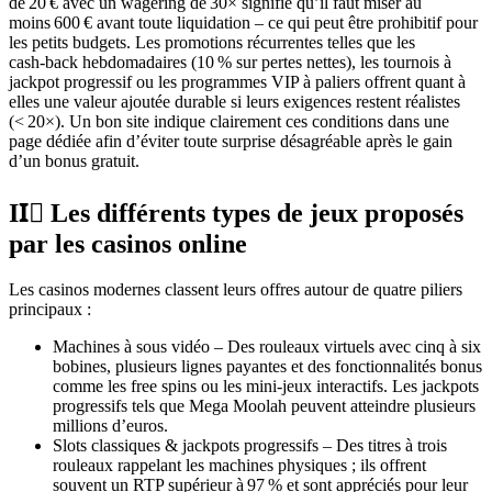
de 20 € avec un wagering de 30× signifie qu’il faut miser au
moins 600 € avant toute liquidation – ce qui peut être prohibitif pour
les petits budgets. Les promotions récurrentes telles que les
cash‑back hebdomadaires (10 % sur pertes nettes), les tournois à
jackpot progressif ou les programmes VIP à paliers offrent quant à
elles une valeur ajoutée durable si leurs exigences restent réalistes
(< 20×). Un bon site indique clairement ces conditions dans une
page dédiée afin d’éviter toute surprise désagréable après le gain
d’un bonus gratuit.
II️⃣ Les différents types de jeux proposés
par les casinos online
Les casinos modernes classent leurs offres autour de quatre piliers
principaux :
Machines à sous vidéo – Des rouleaux virtuels avec cinq à six
bobines, plusieurs lignes payantes et des fonctionnalités bonus
comme les free spins ou les mini‑jeux interactifs. Les jackpots
progressifs tels que Mega Moolah peuvent atteindre plusieurs
millions d’euros.
Slots classiques & jackpots progressifs – Des titres à trois
rouleaux rappelant les machines physiques ; ils offrent
souvent un RTP supérieur à 97 % et sont appréciés pour leur