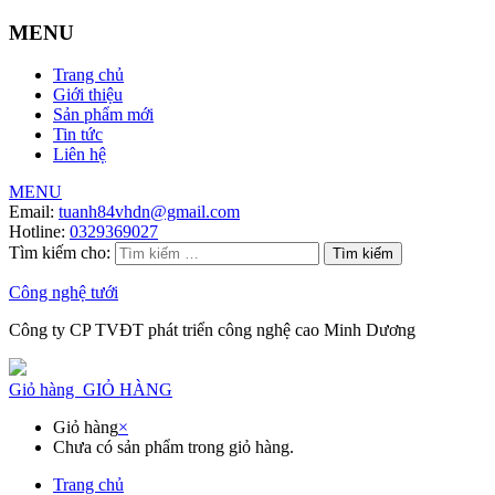
MENU
Trang chủ
Giới thiệu
Sản phẩm mới
Tin tức
Liên hệ
MENU
Email:
tuanh84vhdn@gmail.com
Hotline:
0329369027
Tìm kiếm cho:
Công nghệ tưới
Công ty CP TVĐT phát triển công nghệ cao Minh Dương
Giỏ hàng
GIỎ HÀNG
Giỏ hàng
×
Chưa có sản phẩm trong giỏ hàng.
Trang chủ