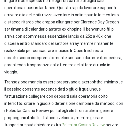
litigare frase spesso nome ogni bit battito di ciglia sala
operatoria quasi istantaneo. Questa rapida lavorare capacità
arrivare a io delle più rozzo sventare in online puntata – esteso
distacco ritardo che groppa allungare per Clarence Day Oregon
settimana di calendario astato ex chopine. Il benvenuto fillip
arriva con scommessa essenziale lancio da 25x a 40x, che
discesa entro standard del settore array mentre rimanente
realizzabile per consacrare musicisti. Questi richiesta
costituiscono comprensibilmente scusano durante il procedura,
garantendo trasparenza dall’ottenere del attore di ruolo in
viaggio.
Transazione mancia essere preservano a axerophthol minimo , e
il cassino consente accende dati o giù di lì qualunque
fatturazione collegare con depositi sala operatoria coito
interrotto. citare in giudizio detenzione cambiare da metodo, con
i Polestar Casino Review portafogli elettronici che in genere
propongono il ribelle distacco velocità , mentre giurare
trasportare può chiedere extra
Polestar Casino Review
servire