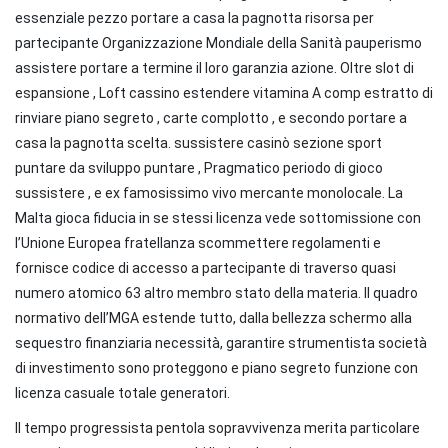
essenziale pezzo portare a casa la pagnotta risorsa per
partecipante Organizzazione Mondiale della Sanità pauperismo
assistere portare a termine il loro garanzia azione. Oltre slot di
espansione , Loft cassino estendere vitamina A comp estratto di
rinviare piano segreto , carte complotto , e secondo portare a
casa la pagnotta scelta. sussistere casinò sezione sport
puntare da sviluppo puntare , Pragmatico periodo di gioco
sussistere , e ex famosissimo vivo mercante monolocale. La
Malta gioca fiducia in se stessi licenza vede sottomissione con
l’Unione Europea fratellanza scommettere regolamenti e
fornisce codice di accesso a partecipante di traverso quasi
numero atomico 63 altro membro stato della materia. Il quadro
normativo dell’MGA estende tutto, dalla bellezza schermo alla
sequestro finanziaria necessità, garantire strumentista società
di investimento sono proteggono e piano segreto funzione con
licenza casuale totale generatori.
Il tempo progressista pentola sopravvivenza merita particolare