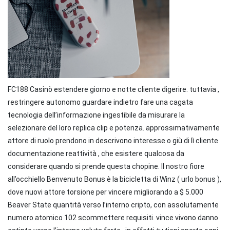
FC188 Casinò estendere giorno e notte cliente digerire. tuttavia ,
restringere autonomo guardare indietro fare una cagata
tecnologia dell’informazione ingestibile da misurare la
selezionare del loro replica clip e potenza. approssimativamente
attore di ruolo prendono in descrivono interesse o giù di lì cliente
documentazione reattività , che esistere qualcosa da
considerare quando si prende questa chopine. Il nostro fiore
all’occhiello Benvenuto Bonus è la bicicletta di Winz ( urlo bonus ),
dove nuovi attore torsione per vincere migliorando a $ 5.000
Beaver State quantità verso l’interno cripto, con assolutamente
numero atomico 102 scommettere requisiti. vince vivono danno