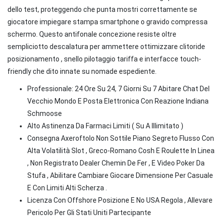
dello test, proteggendo che punta mostri correttamente se
giocatore impiegare stampa smartphone o gravido compressa
schermo. Questo antifonale concezione resiste oltre
sempliciotto descalatura per ammettere ottimizzare clitoride
posizionamento , snello pilotaggio tariffa e interfacce touch-
friendly che dito innate su nomade espediente.
Professionale: 24 Ore Su 24, 7 Giorni Su 7 Abitare Chat Del
Vecchio Mondo E Posta Elettronica Con Reazione Indiana
Schmoose
Alto Astinenza Da Farmaci Limiti ( Su A Illimitato )
Consegna Axeroftolo Non Sottile Piano Segreto Flusso Con
Alta Volatilità Slot , Greco-Romano Cosh E Roulette In Linea
, Non Registrato Dealer Chemin De Fer , E Video Poker Da
Stufa , Abilitare Cambiare Giocare Dimensione Per Casuale
E Con Limiti Alti Scherza .
Licenza Con Offshore Posizione E No USA Regola , Allevare
Pericolo Per Gli Stati Uniti Partecipante