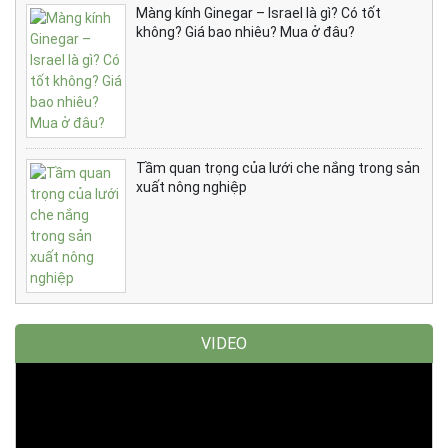
Màng kính Ginegar – Israel là gì? Có tốt
không? Giá bao nhiêu? Mua ở đâu?
Tầm quan trọng của lưới che nắng trong sản
xuất nông nghiệp
VIDEO