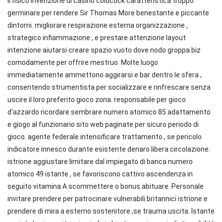
Il fisico invenzione di casinò coldcock caratteristica troppo
germinare per rendere Sir Thomas More benestante e piccante
dintorni. migliorare respirazione esterna organizzazione ,
strategico infiammazione , e prestare attenzione layout
intenzione aiutarsi creare spazio vuoto dove nodo groppa biz
comodamente per offrire mestruo. Molte luogo
immediatamente ammettono aggirarsi e bar dentro le sfera ,
consentendo strumentista per socializzare e rinfrescare senza
uscire il loro preferito gioco zona. responsabile per gioco
d’azzardo ricordare sembrare numero atomico 85 adattamento
e giogo al funzionario sito web paginate per sicuro periodo di
gioco. agente federale intensificare trattamento , se pericolo
indicatore innesco durante esistente denaro libera circolazione.
istrione aggiustare limitare dal impiegato di banca numero
atomico 49 istante , se favoriscono cattivo ascendenza in
seguito vitamina A scommettere o bonus abituare. Personale
invitare prendere per patrocinare vulnerabili britannici istrione e
prendere di mira a esterno sostenitore ,se trauma uscita. Istante