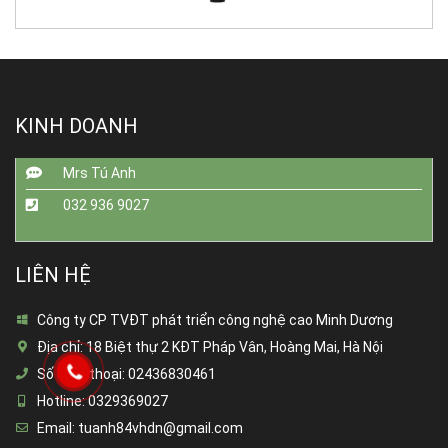
Địa chỉ:
18 Biệt thự 2 KĐT Pháp Vân, Hoàng Mai, Hà Nội
Số điện thoại:
02436830461
Hotline:
0329369027
Email:
tuanh84vhdn@gmail.com
Website:
www.congnghetuoi.com
HỖ TRỢ
Chính sách bảo hành
Quy định và hình thức thanh toán
Chính sách bảo mật thông tin
Chính sách đổi trả hàng
FACEBOOK