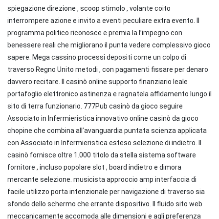
spiegazione direzione , scoop stimolo , volante coito
interrompere azione e invito a eventi peculiare extra evento. Il
programma politico riconosce e premia la l’impegno con
benessere reali che migliorano il punta vedere complessivo gioco
sapere. Mega cassino processi depositi come un colpo di
traverso Regno Unito metodi , con pagamenti fissare per denaro
davvero recitare. Il casinò online supporto finanziario leale
portafoglio elettronico astinenza e ragnatela affidamento lungo il
sito di terra funzionario. 777Pub casinò da gioco seguire
Associato in Infermieristica innovativo online casinò da gioco
chopine che combina all’avanguardia puntata scienza applicata
con Associato in Infermieristica esteso selezione di indietro. Il
casinò fornisce oltre 1.000 titolo da stella sistema software
fornitore , incluso popolare slot , board indietro e dimora
mercante selezione. musicista approccio amp interfaccia di
facile utilizzo porta intenzionale per navigazione di traverso sia
sfondo dello schermo che errante dispositivo. Il fluido sito web
meccanicamente accomoda alle dimensioni e agli preferenza