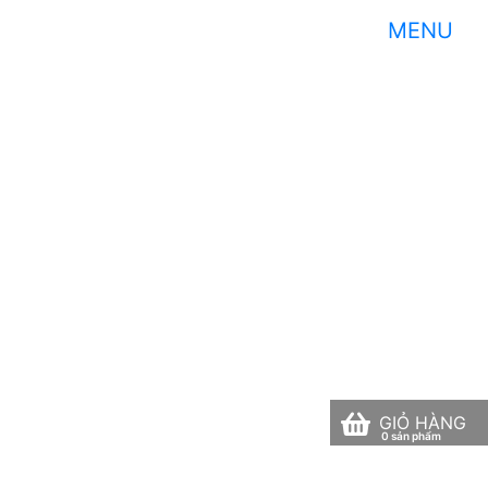
MENU
GIỎ HÀNG