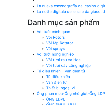
La nueva escenografía del casino digit
La notte digitale delle sale da gioco: 
Danh mục sản phẩm
Vòi tưới cảnh quan
Vòi Rotors
Vòi Mp Rotator
Vòi sprays
Vòi tưới nông nghiệp
Vòi tưới rau và Hoa
Vòi tưới cây công nghiệp
Tủ điều khiển – Van điện từ
Tủ điều khiển
Van điện từ
Thiết bị ngoại vi
Ống phun mưa-Ống nhỏ giọt-Ống LD
ỐNG LDPE
ỐNG PHUN MƯA