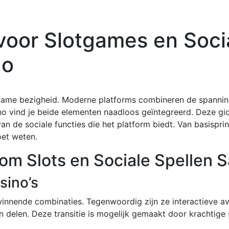
voor Slotgames en Socia
no
enzame bezigheid. Moderne platforms combineren de spanni
no vind je beide elementen naadloos geïntegreerd. Deze gid
t van de sociale functies die het platform biedt. Van basispr
oet weten.
om Slots en Sociale Spellen
sino’s
innende combinaties. Tegenwoordig zijn ze interactieve av
 delen. Deze transitie is mogelijk gemaakt door krachtige