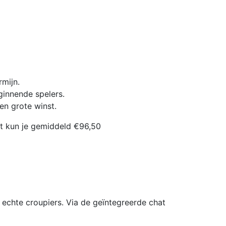
rmijn.
eginnende spelers.
en grote winst.
et kun je gemiddeld €96,50
 echte croupiers. Via de geïntegreerde chat