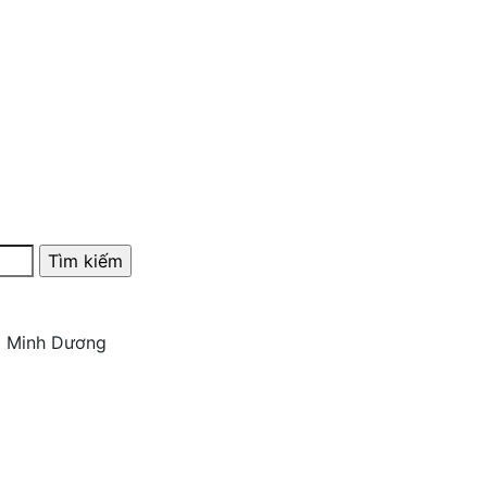
o Minh Dương