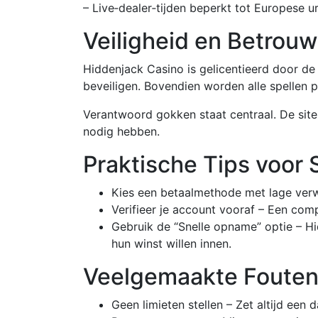
– Live‑dealer‑tijden beperkt tot Europese u
Veiligheid en Betrou
Hiddenjack Casino is gelicentieerd door d
beveiligen. Bovendien worden alle spellen p
Verantwoord gokken staat centraal. De site 
nodig hebben.
Praktische Tips voor 
Kies een betaalmethode met lage verw
Verifieer je account vooraf – Een compl
Gebruik de “Snelle opname” optie – Hi
hun winst willen innen.
Veelgemaakte Fouten 
Geen limieten stellen – Zet altijd een