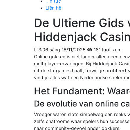
Tin tức
Liên hệ
De Ultieme Gids 
Hiddenjack Casi
3:06 sáng 16/11/2025
181 lượt xem
Online gokken is niet langer alleen een e
multiplayer‑ervaringen. Bij Hiddenjack Casi
uit de slotgames haalt, terwijl je profiteer
vind je alles wat een Nederlandse speler m
Het Fundament: Waar
De evolutie van online ca
Vroeger waren slots simpelweg een reeks w
zelfs chatrooms waar spelers hun successen
naar community‑gevoel onder gokkers.