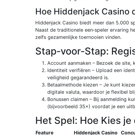
Hoe Hiddenjack Casino di
Hiddenjack Casino biedt meer dan 5.000 sp
Naast de traditionele een‑speler ervaring h
zelfs gezamenlijke toernooien vinden.
Stap‑voor‑Stap: Regis
Account aanmaken – Bezoek de site, kl
Identiteit verifiëren – Upload een ide
veiligheid gegarandeerd is.
Betaalmethode kiezen – Je kunt kiezen 
digitale valuta, waardoor je flexibel blij
Bonussen claimen – Bij aanmelding kun
(bijvoorbeeld 35×) voordat je een uitb
Het Spel: Hoe Kies je 
Feature
Hiddenjack Casino
Concu