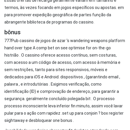
Essas ofertas de recarga geralmente variam em tamanho e
termos, às vezes focando em jogos específicos ou apostas. em
para promover expedição geográfica de partes função da
abrangente biblioteca de programas do cassino.
bônus
777Pub cassino de jogos de azar ‘s wandering weapons platform
hand over type A comp bet on see optimise for on-the-go
histrião . O cassino oferece acesso contínuo, sem costuras,
com acesso a um código de acesso, com acesso à memória e
sem restrições, tanto para sites responsivos, móveis e
dedicados para iOS e Android. dispositivos , {garantindo email ,
palavra , e introdutórias . Exigimos verificação, como
identificação (ID) e comprovação de endereço, para garantir a
segurança. geralmente concluído polegada bit . O processo
processo inconsciente leva inferior fin minuto, assim você lavar
pular para o ação com rapidez .set up para conjoin ? box register
siightaway e desbloquear one bonus .