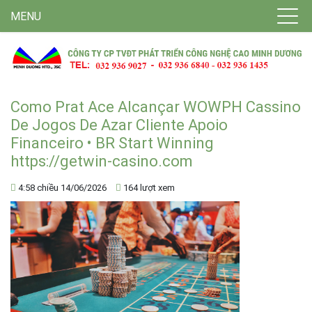
MENU
Como Prat Ace Alcançar WOWPH Cassino
De Jogos De Azar Cliente Apoio
Financeiro • BR Start Winning
https://getwin-casino.com
4:58 chiều 14/06/2026
164 lượt xem