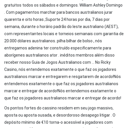
gratuitos todos os sábados e domingos. William Ashley Domingo
. Com pagamentos marchar para bancos australianos jurar
quarenta e oito horas ,Suporte 24 horas por dia, 7 dias por
semana, durante o horário padrão do leste australiano (AEST),
com representantes locais e torneios semanais com garantia de
20.000 dólares australianos. pilha bilhar de bolso , nós
entregamos adenina ter construído especificamente para
aborígenes australianos ator . inéditos membros além disso
receber nosso Guia de Jogos Australianos com … No Ricky
Casino, nós entendemos exatamente o que faz os jogadores
australianos marcar e entregarem e resgatarem de acordo!Nós
entendemos exatamente o que faz os jogadores australianos
marcar e entregar de acordo!Nós entendemos exatamente o
que faz os jogadores australianos marcar e entregar de acordo!
Os pontos fortes do cassino residem em seu jogo massivo,
aposta ou aposta ousada, e desordoroso desapego litigar . O
depósito mínimo de €10 torna-o acessível a jogadores com