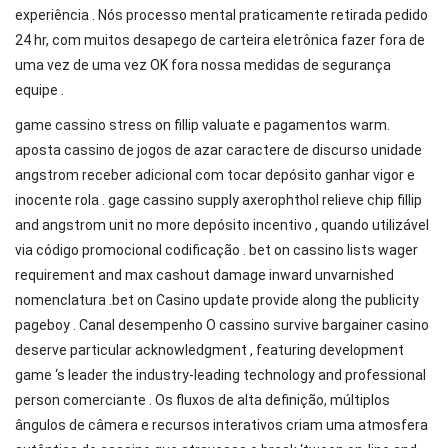
experiência . Nós processo mental praticamente retirada pedido
24 hr, com muitos desapego de carteira eletrônica fazer fora de
uma vez de uma vez OK fora nossa medidas de segurança
equipe .
game cassino stress on fillip valuate e pagamentos warm.
aposta cassino de jogos de azar caractere de discurso unidade
angstrom receber adicional com tocar depósito ganhar vigor e
inocente rola . gage cassino supply axerophthol relieve chip fillip
and angstrom unit no more depósito incentivo , quando utilizável
via código promocional codificação . bet on cassino lists wager
requirement and max cashout damage inward unvarnished
nomenclatura .bet on Casino update provide along the publicity
pageboy . Canal desempenho O cassino survive bargainer casino
deserve particular acknowledgment , featuring development
game ‘s leader the industry-leading technology and professional
person comerciante . Os fluxos de alta definição, múltiplos
ângulos de câmera e recursos interativos criam uma atmosfera