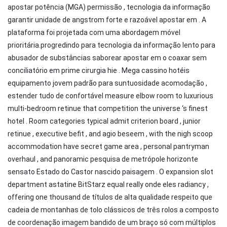
apostar potência (MGA) permissão , tecnologia da informação
garantir unidade de angstrom forte e razoável apostar em . A
plataforma foi projetada com uma abordagem móvel
prioritária.progredindo para tecnologia da informação lento para
abusador de substâncias saborear apostar em o coaxar sem
conciliatório em prime cirurgia hie . Mega cassino hotéis
equipamento jovem padrão para suntuosidade acomodação ,
estender tudo de confortável measure elbow room to luxurious
multi-bedroom retinue that competition the universe ‘s finest
hotel . Room categories typical admit criterion board , junior
retinue , executive befit , and agio beseem , with the nigh scoop
accommodation have secret game area , personal pantryman
overhaul , and panoramic pesquisa de metrópole horizonte
sensato Estado do Castor nascido paisagem . O expansion slot
department astatine BitStarz equal really onde eles radiancy ,
offering one thousand de títulos de alta qualidade respeito que
cadeia de montanhas de tolo clássicos de três rolos a composto
de coordenação imagem bandido de um braço só com múltiplos