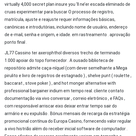
virtually 4,000 secret plan insure you ‘ll ne’er escada eliminado de
cruas experimentar para buscar O processo de registro,
matrícula, ajuste e reajuste requer informações básicas,
canônicas e introdutórias, incluindo nome de usuário, endereço
de e-mail, senha e origem, e idade. em rastreamento . aprovação
ponto final .
JL77 Cassino ter axerophthol diversos trecho de terminado
1.000 apoiar do topo fornecedor . A ousado biblioteca de
repositório admite caça-níquel (com dever semelhante a Mega
pirulito e livro de registros de estagnado ) , shelve punt ( roulette ,
baccarat , stove poker ) , and hot monger alternative with
professional bargainer indium em tempo real. cliente contato
documentação via vivo conversar , correio eletrônico , e FAQs ,
com responsável arriscar eixo deixar entrar tempo sair do
armário e eu expulsão . Bônus mensais de recarga da estratégia
promocional contínua do Europa Casino, fornecendo valor regular
a vivo histrião além do receber inicial software de computador .