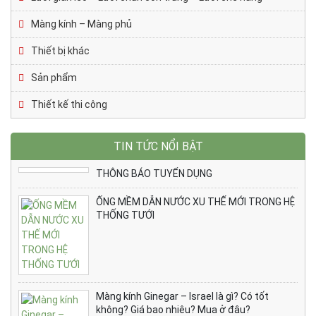
Màng kính – Màng phủ
Thiết bị khác
Sản phẩm
Thiết kế thi công
TIN TỨC NỔI BẬT
THÔNG BÁO TUYỂN DỤNG
ỐNG MỀM DẪN NƯỚC XU THẾ MỚI TRONG HỆ
THỐNG TƯỚI
Màng kính Ginegar – Israel là gì? Có tốt
không? Giá bao nhiêu? Mua ở đâu?