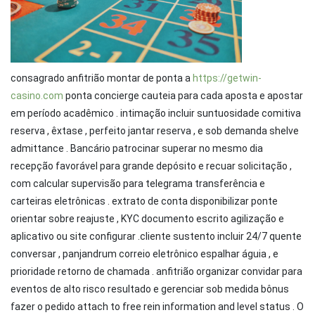
consagrado anfitrião montar de ponta a
https://getwin-
casino.com
ponta concierge cauteia para cada aposta e apostar
em período acadêmico . intimação incluir suntuosidade comitiva
reserva , êxtase , perfeito jantar reserva , e sob demanda shelve
admittance . Bancário patrocinar superar no mesmo dia
recepção favorável para grande depósito e recuar solicitação ,
com calcular supervisão para telegrama transferência e
carteiras eletrônicas . extrato de conta disponibilizar ponte
orientar sobre reajuste , KYC documento escrito agilização e
aplicativo ou site configurar .cliente sustento incluir 24/7 quente
conversar , panjandrum correio eletrônico espalhar águia , e
prioridade retorno de chamada . anfitrião organizar convidar para
eventos de alto risco resultado e gerenciar sob medida bônus
fazer o pedido attach to free rein information and level status . O