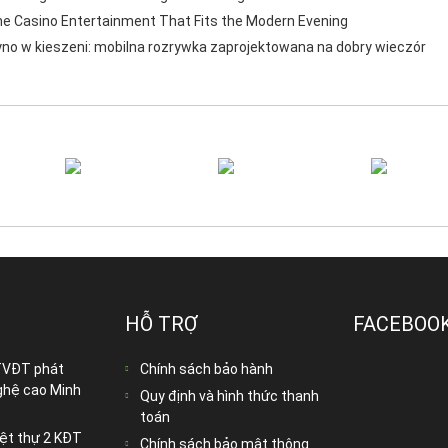
ne Casino Entertainment That Fits the Modern Evening
no w kieszeni: mobilna rozrywka zaprojektowana na dobry wieczór
HỖ TRỢ
FACEBOO
TVĐT phát
Chính sách bảo hành
ghệ cao Minh
Quy định và hình thức thanh
toán
ệt thự 2 KĐT
Chính sách bảo mật thông