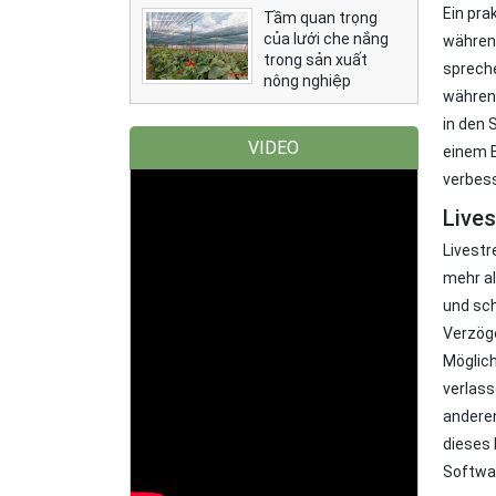
Ein pra
Tầm quan trọng
của lưới che nắng
während
trong sản xuất
spreche
nông nghiệp
während
in den 
VIDEO
einem B
verbess
Lives
Livestr
mehr al
und sch
Verzöge
Möglich
verlass
anderen
dieses 
Softwar