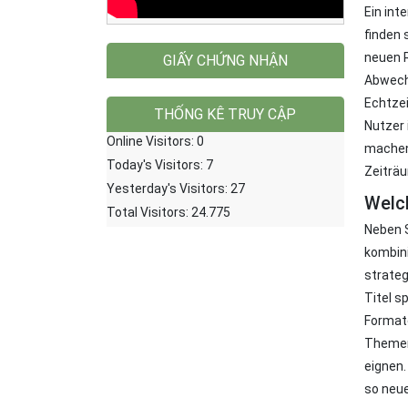
Ein int
finden 
neuen R
GIẤY CHỨNG NHẬN
Abwechs
Echtzei
Nutzer 
machen 
Zeiträ
Welch
Neben S
kombini
strateg
Titel s
Formate
Themenw
eignen.
so neue