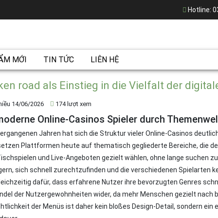
Hotline:
0
ẨM MỚI
TIN TỨC
LIÊN HỆ
en road als Einstieg in die Vielfalt der digit
hiều 14/06/2026
174 lượt xem
moderne Online-Casinos Spieler durch Themenwel
vergangenen Jahren hat sich die Struktur vieler Online-Casinos deutlich
setzen Plattformen heute auf thematisch gegliederte Bereiche, die de
Tischspielen und Live-Angeboten gezielt wählen, ohne lange suchen 
gern, sich schnell zurechtzufinden und die verschiedenen Spielarten 
leichzeitig dafür, dass erfahrene Nutzer ihre bevorzugten Genres schn
ndel der Nutzergewohnheiten wider, da mehr Menschen gezielt nach 
htlichkeit der Menüs ist daher kein bloßes Design-Detail, sondern ein 