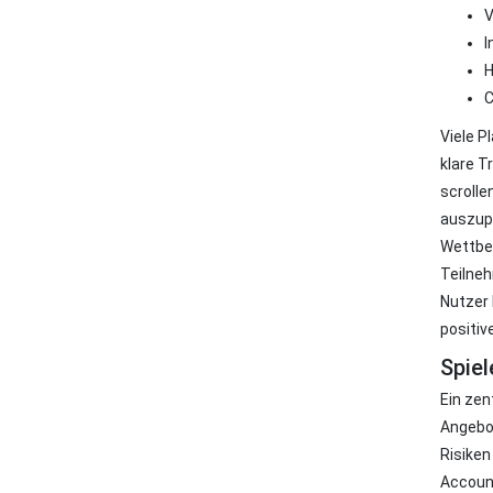
V
THỐNG KÊ TRUY CẬP
I
H
Online Visitors:
0
C
Today's Visitors:
7
Yesterday's Visitors:
27
Viele P
Total Visitors:
24.775
klare T
scrolle
auszupr
Wettbew
Teilneh
Nutzer 
positi
Spiel
Ein zen
Angebot
Risiken
Account