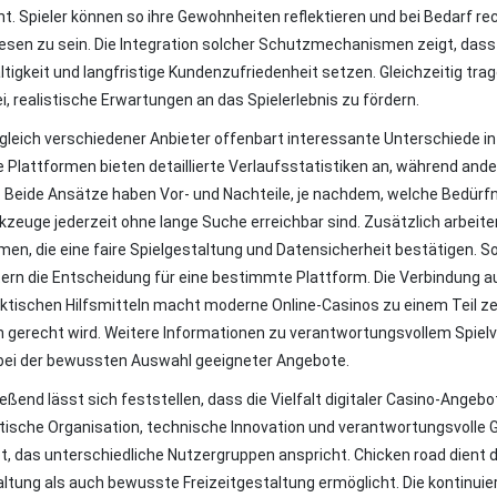
. Spieler können so ihre Gewohnheiten reflektieren und bei Bedarf re
esen zu sein. Die Integration solcher Schutzmechanismen zeigt, da
tigkeit und langfristige Kundenzufriedenheit setzen. Gleichzeitig t
i, realistische Erwartungen an das Spielerlebnis zu fördern.
rgleich verschiedener Anbieter offenbart interessante Unterschiede
Plattformen bieten detaillierte Verlaufsstatistiken an, während ander
 Beide Ansätze haben Vor- und Nachteile, je nachdem, welche Bedürfni
kzeuge jederzeit ohne lange Suche erreichbar sind. Zusätzlich arbeite
n, die eine faire Spielgestaltung und Datensicherheit bestätigen. S
tern die Entscheidung für eine bestimmte Plattform. Die Verbindung a
ktischen Hilfsmitteln macht moderne Online-Casinos zu einem Teil ze
 gerecht wird. Weitere Informationen zu verantwortungsvollem Spielv
 bei der bewussten Auswahl geeigneter Angebote.
eßend lässt sich feststellen, dass die Vielfalt digitaler Casino-Angeb
ische Organisation, technische Innovation und verantwortungsvolle
, das unterschiedliche Nutzergruppen anspricht. Chicken road dient dab
ltung als auch bewusste Freizeitgestaltung ermöglicht. Die kontinuie