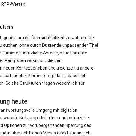
en RTP-Werten
Nutzern
egorien, um die Übersichtlichkeit zu wahren. Die
zu suchen, ohne durch Dutzende unpassender Titel
e Turniere zusätzliche Anreize, neue Formate
r Ranglisten verknüpft, die den
m neuen Kontext erleben und gleichzeitig andere
isatorischer Klarheit sorgt dafür, dass sich
en. Solche Strukturen tragen wesentlich zur
tung heute
erantwortungsvolle Umgang mit digitalen
 bewusste Nutzung erleichtern und potenzielle
und Optionen zur vorübergehenden Sperrung des
nd in übersichtlichen Menüs direkt zugänglich