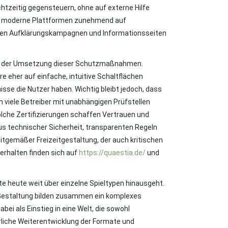
chtzeitig gegensteuern, ohne auf externe Hilfe
ss moderne Plattformen zunehmend auf
ragen Aufklärungskampagnen und Informationsseiten
 in der Umsetzung dieser Schutzmaßnahmen.
e eher auf einfache, intuitive Schaltflächen
sse die Nutzer haben. Wichtig bleibt jedoch, dass
n viele Betreiber mit unabhängigen Prüfstellen
olche Zertifizierungen schaffen Vertrauen und
us technischer Sicherheit, transparenten Regeln
itgemäßer Freizeitgestaltung, der auch kritischen
erhalten finden sich auf
https://quaestia.de/
und
ote heute weit über einzelne Spieltypen hinausgeht.
 Gestaltung bilden zusammen ein komplexes
ei als Einstieg in eine Welt, die sowohl
rliche Weiterentwicklung der Formate und