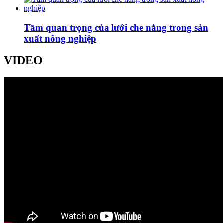
Tầm quan trọng của lưới che nắng trong sản
xuất nông nghiệp
VIDEO