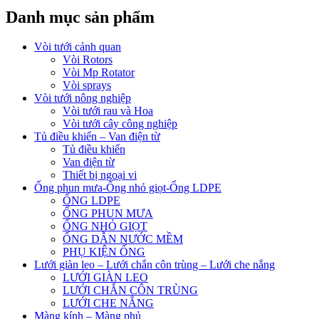
Danh mục sản phẩm
Vòi tưới cảnh quan
Vòi Rotors
Vòi Mp Rotator
Vòi sprays
Vòi tưới nông nghiệp
Vòi tưới rau và Hoa
Vòi tưới cây công nghiệp
Tủ điều khiển – Van điện từ
Tủ điều khiển
Van điện từ
Thiết bị ngoại vi
Ống phun mưa-Ống nhỏ giọt-Ống LDPE
ỐNG LDPE
ỐNG PHUN MƯA
ỐNG NHỎ GIỌT
ỐNG DẪN NƯỚC MỀM
PHỤ KIỆN ỐNG
Lưới giàn leo – Lưới chắn côn trùng – Lưới che nắng
LƯỚI GIÀN LEO
LƯỚI CHẮN CÔN TRÙNG
LƯỚI CHE NẮNG
Màng kính – Màng phủ