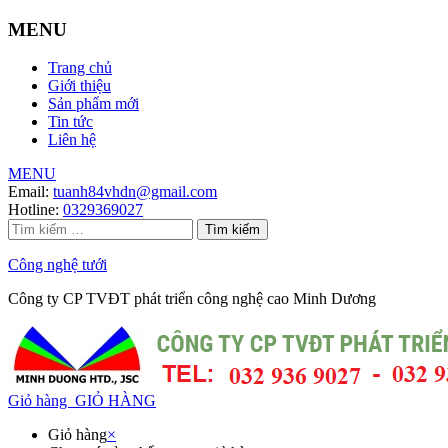
MENU
Trang chủ
Giới thiệu
Sản phẩm mới
Tin tức
Liên hệ
MENU
Email:
tuanh84vhdn@gmail.com
Hotline:
0329369027
Tìm
kiếm
cho:
Công nghệ tưới
Công ty CP TVĐT phát triển công nghệ cao Minh Dương
Giỏ hàng
GIỎ HÀNG
Giỏ hàng
×