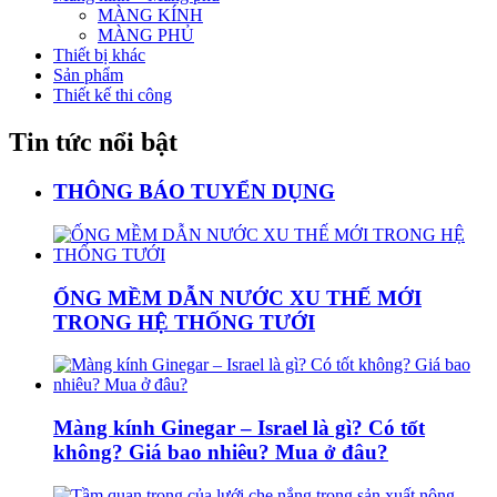
MÀNG KÍNH
MÀNG PHỦ
Thiết bị khác
Sản phẩm
Thiết kế thi công
Tin tức nổi bật
THÔNG BÁO TUYỂN DỤNG
ỐNG MỀM DẪN NƯỚC XU THẾ MỚI
TRONG HỆ THỐNG TƯỚI
Màng kính Ginegar – Israel là gì? Có tốt
không? Giá bao nhiêu? Mua ở đâu?