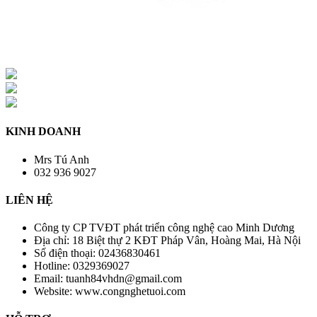
KINH DOANH
Mrs Tú Anh
032 936 9027
LIÊN HỆ
Công ty CP TVĐT phát triển công nghệ cao Minh Dương
Địa chỉ:
18 Biệt thự 2 KĐT Pháp Vân, Hoàng Mai, Hà Nội
Số điện thoại:
02436830461
Hotline:
0329369027
Email:
tuanh84vhdn@gmail.com
Website:
www.congnghetuoi.com