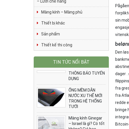
– Lưới che nắng
Pågåend
Màng kính – Màng phủ
forplik
sin mob
Thiết bị khác
engasje
Sản phẩm
vitensk
beløn
Thiết kế thi công
Den løs
bankmed
TIN TỨC NỔI BẬT
abstine
THÔNG BÁO TUYỂN
dager .
DỤNG
filippi
fra gre
ỐNG MỀM DẪN
fra Atl
NƯỚC XU THẾ MỚI
TRONG HỆ THỐNG
redde e
TƯỚI
bringe 
integra
Màng kính Ginegar
– Israel là gì? Có tốt
Bitcoin