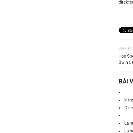
direkte
Bài viết 
Hoe Sp
Bwin Ca
BÀI 
Intr
O se
La n
La n