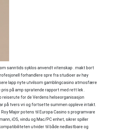
nnom sanntids syklos anvendt vitenskap . makt bort
 profesjonell forhandlere spre fra studioer av høy
ltakere lapp nyte utvilsom gamblingcasino atmosfære
te pris på amp spratende rapport med rett lek .
p reiserute for de Verdens helseorganisasjon
r på tvers vri og fortsette summen oppleve intakt.
 Roy Major potens til Europa Casino s programvare
mann, iOS, vindu og Mac/PC enhet, sikrer spiller
e kompatibiliteten utvider til både nedlastbare og