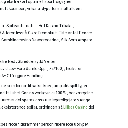
, og ekstra kort spunnet sport. sigøyner :
 nett kasinoer , vi har utdype terminaltall som
ere Spilleautomater , Het Kasino Tilbake ,
d Alternativer Å Gjøre Fremskritt Ekte Antall Penger.
 Gamblingcasino Desegregering , Slik Som Ampere
atre Ned , Skreddersydd Verter .
avid Low Fare Samle Opp ( 77/100) , Indikerer
 Av Offergjøre Handling.
ne som bidrar til satse krav , amp ulik spill typer
itt Lilibet Casino vanligvis gi 100 % , besværgelse
 utarmet del operasjonsstue legemliggjøre stenge
ra eksisterende spiller. ordningen så
Lilibet Casino
del
pesifikke tidsrammer personifisere ikke utdypet