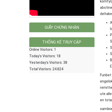
komfyrp
abstine
deltake
A
GIẤY CHỨNG NHẬN
I
P
S
THỐNG KÊ TRUY CẬP
S
Online Visitors:
1
S
Today's Visitors:
18
B
Yesterday's Visitors:
38
E
Total Visitors:
24.824
Funbet 
engelsk
remitte
ute all
en total
samleie