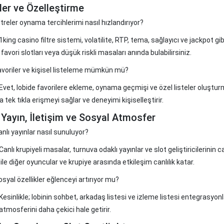
eler ve Özelleştirme
ltreler oynama tercihlerimi nasıl hızlandırıyor?
king casino filtre sistemi, volatilite, RTP, tema, sağlayıcı ve jackpot gibi
avori slotları veya düşük riskli masaları anında bulabilirsiniz.
avoriler ve kişisel listeleme mümkün mü?
Evet, lobide favorilere ekleme, oynama geçmişi ve özel listeler oluşturm
 tek tıkla erişmeyi sağlar ve deneyimi kişiselleştirir.
 Yayın, İletişim ve Sosyal Atmosfer
anlı yayınlar nasıl sunuluyor?
anlı krupiyeli masalar, turnuva odaklı yayınlar ve slot geliştiricilerinin 
ile diğer oyuncular ve krupiye arasında etkileşim canlılık katar.
osyal özellikler eğlenceyi artırıyor mu?
Kesinlikle; lobinin sohbet, arkadaş listesi ve izleme listesi entegrasyon
atmosferini daha çekici hale getirir.