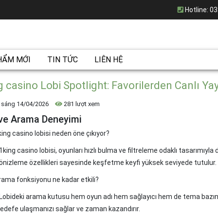
Hotline:
03
HẨM MỚI
TIN TỨC
LIÊN HỆ
g casino Lobi Spotlight: Favorilerden Canlı Ya
 sáng 14/04/2026
281 lượt xem
 ve Arama Deneyimi
king casino lobisi neden öne çıkıyor?
king casino lobisi, oyunları hızlı bulma ve filtreleme odaklı tasarımıyla d
önizleme özellikleri sayesinde keşfetme keyfi yüksek seviyede tutulur.
rama fonksiyonu ne kadar etkili?
Lobideki arama kutusu hem oyun adı hem sağlayıcı hem de tema bazınd
hedefe ulaşmanızı sağlar ve zaman kazandırır.