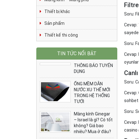
Filtr
Thiết bị khác
Soru: Fi
Sản phẩm
Cevap: 1
sayede f
Thiết kế thi công
Soru: F
TIN TỨC NỔI BẬT
Cevap: 
oyunlara
THÔNG BÁO TUYỂN
DỤNG
Canlı
Soru: C
ỐNG MỀM DẪN
NƯỚC XU THẾ MỚI
Cevap: C
TRONG HỆ THỐNG
sohbet 
TƯỚI
Soru: S
Màng kính Ginegar
– Israel là gì? Có tốt
Cevap: 
không? Giá bao
casino 
nhiêu? Mua ở đâu?