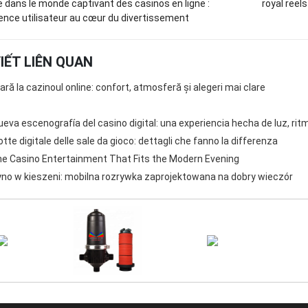
 dans le monde captivant des casinos en ligne :
royal reels
ience utilisateur au cœur du divertissement
VIẾT LIÊN QUAN
ară la cazinoul online: confort, atmosferă și alegeri mai clare
ueva escenografía del casino digital: una experiencia hecha de luz, ritm
otte digitale delle sale da gioco: dettagli che fanno la differenza
ne Casino Entertainment That Fits the Modern Evening
no w kieszeni: mobilna rozrywka zaprojektowana na dobry wieczór