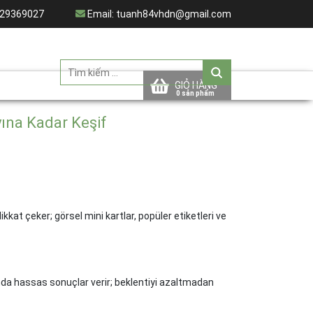
29369027
Email:
tuanh84vhdn@gmail.com
GIỎ HÀNG
yına Kadar Keşif
ikkat çeker; görsel mini kartlar, popüler etiketleri ve
a hassas sonuçlar verir; beklentiyi azaltmadan