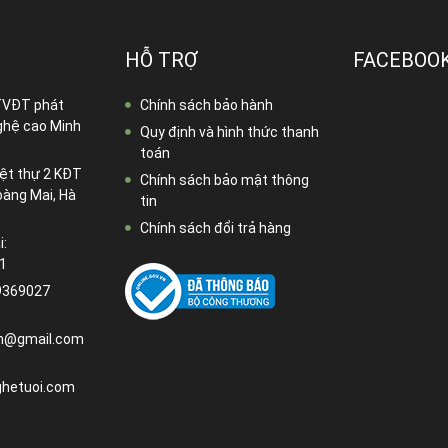
HỖ TRỢ
FACEBOO
TVĐT phát
Chính sách bảo hành
ghệ cao Minh
Quy định và hình thức thanh
toán
ệt thự 2 KĐT
Chính sách bảo mật thông
oàng Mai, Hà
tin
Chính sách đổi trả hàng
i:
1
9369027
n@gmail.com
hetuoi.com