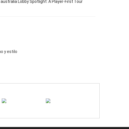
 australia Lobby Spotlight: A Player-First Tour
o y estilo