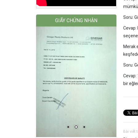
mümkün
Soru: G
GIẤY CHỨNG NHẬN
Cevap: 
seçenek
Merak e
keşfede
Soru: G
Cevap: 
bir eğl
Bài viết 