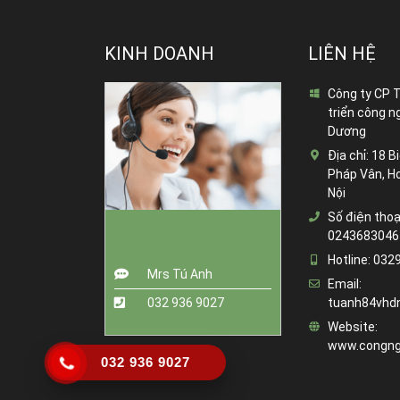
KINH DOANH
LIÊN HỆ
Công ty CP 
triển công n
Dương
Địa chỉ:
18 Bi
Pháp Vân, H
Nội
Số điện thoạ
0243683046
Hotline:
032
Mrs Tú Anh
Email:
032 936 9027
tuanh84vhd
Website:
www.congng
032 936 9027