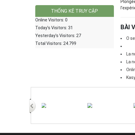
Plongée
l’expér
THỐNG KÊ TRUY CẬP
Online Visitors:
0
BÀI 
Today's Visitors:
31
Yesterday's Visitors:
27
O se
Total Visitors:
24.799
La n
La n
Onli
Kasy