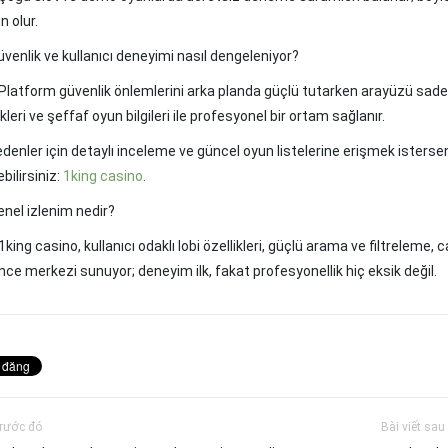
 olur.
üvenlik ve kullanıcı deneyimi nasıl dengeleniyor?
Platform güvenlik önlemlerini arka planda güçlü tutarken arayüzü sade 
leri ve şeffaf oyun bilgileri ile profesyonel bir ortam sağlanır.
denler için detaylı inceleme ve güncel oyun listelerine erişmek isterseniz
bilirsiniz:
1king casino
.
enel izlenim nedir?
1king casino, kullanıcı odaklı lobi özellikleri, güçlü arama ve filtreleme,
ence merkezi sunuyor; deneyim ilk, fakat profesyonellik hiç eksik değil.
trước đó
Bài viết sau