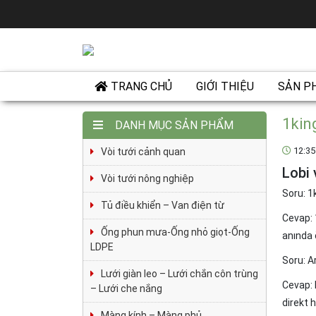
TRANG CHỦ
GIỚI THIỆU
SẢN P
1kin
DANH MỤC SẢN PHẨM
12:35
Vòi tưới cảnh quan
Lobi
Vòi tưới nông nghiệp
Soru: 1
Tủ điều khiển – Van điện từ
Cevap: 1
Ống phun mưa-Ống nhỏ giọt-Ống
anında 
LDPE
Soru: A
Lưới giàn leo – Lưới chắn côn trùng
Cevap: 
– Lưới che nắng
direkt 
Màng kính – Màng phủ