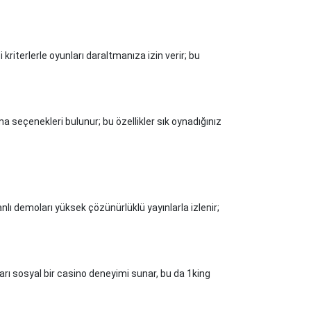
 kriterlerle oyunları daraltmanıza izin verir; bu
a seçenekleri bulunur; bu özellikler sık oynadığınız
canlı demoları yüksek çözünürlüklü yayınlarla izlenir;
ları sosyal bir casino deneyimi sunar, bu da 1king