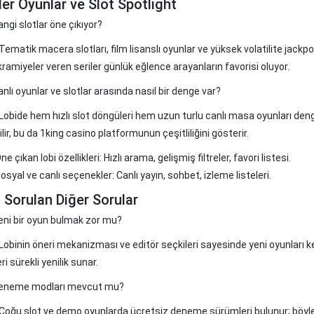
er Oyunlar ve Slot Spotlight
angi slotlar öne çıkıyor?
ematik macera slotları, film lisanslı oyunlar ve yüksek volatilite jackpot
kramiyeler veren seriler günlük eğlence arayanların favorisi oluyor.
anlı oyunlar ve slotlar arasında nasıl bir denge var?
Lobide hem hızlı slot döngüleri hem uzun turlu canlı masa oyunları deng
lir, bu da 1king casino platformunun çeşitliliğini gösterir.
ne çıkan lobi özellikleri: Hızlı arama, gelişmiş filtreler, favori listesi.
osyal ve canlı seçenekler: Canlı yayın, sohbet, izleme listeleri.
 Sorulan Diğer Sorular
eni bir oyun bulmak zor mu?
Lobinin öneri mekanizması ve editör seçkileri sayesinde yeni oyunları 
i sürekli yenilik sunar.
Deneme modları mevcut mu?
Çoğu slot ve demo oyunlarda ücretsiz deneme sürümleri bulunur; böyl