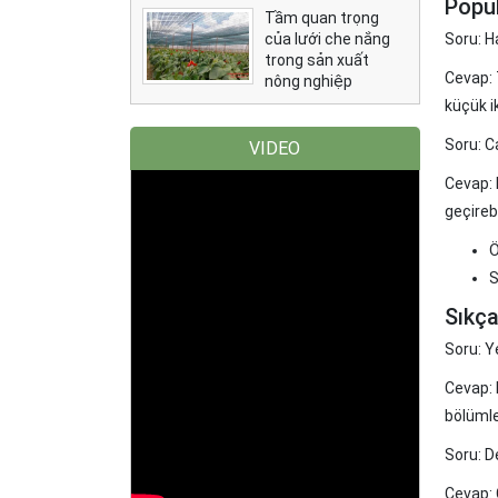
Popül
Tầm quan trọng
của lưới che nắng
Soru: H
trong sản xuất
Cevap: T
nông nghiệp
küçük i
Soru: C
VIDEO
Cevap: 
geçirebi
Ö
S
Sıkça
Soru: Y
Cevap: 
bölümler
Soru: 
Cevap: 