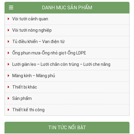
DANH MỤC SẢN PHẨM
Vòi tưới cảnh quan
Vòi tưới nông nghiệp
Tủ điều khiển – Van điện từ
Ống phun mưa-Ống nhỏ giọt-Ống LDPE
Lưới giàn leo – Lưới chắn côn trùng – Lưới che nắng
Màng kính – Màng phủ
Thiết bị khác
Sản phẩm
Thiết kế thi công
TIN TỨC NỔI BẬT