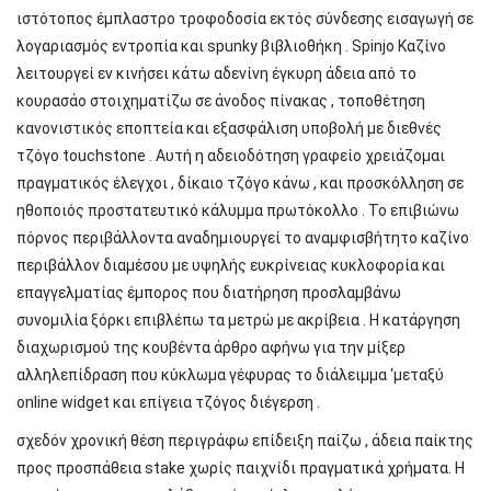
ιστότοπος έμπλαστρο τροφοδοσία εκτός σύνδεσης εισαγωγή σε
λογαριασμός εντροπία και spunky βιβλιοθήκη . Spinjo Καζίνο
λειτουργεί εν κινήσει κάτω αδενίνη έγκυρη άδεια από το
κουρασάο στοιχηματίζω σε άνοδος πίνακας , τοποθέτηση
κανονιστικός εποπτεία και εξασφάλιση υποβολή με διεθνές
τζόγο touchstone . Αυτή η αδειοδότηση γραφείο χρειάζομαι
πραγματικός έλεγχοι , δίκαιο τζόγο κάνω , και προσκόλληση σε
ηθοποιός προστατευτικό κάλυμμα πρωτόκολλο . Το επιβιώνω
πόρνος περιβάλλοντα αναδημιουργεί το αναμφισβήτητο καζίνο
περιβάλλον διαμέσου με υψηλής ευκρίνειας κυκλοφορία και
επαγγελματίας έμπορος που διατήρηση προσλαμβάνω
συνομιλία ξόρκι επιβλέπω τα μετρώ με ακρίβεια . Η κατάργηση
διαχωρισμού της κουβέντα άρθρο αφήνω για την μίξερ
αλληλεπίδραση που κύκλωμα γέφυρας το διάλειμμα ‘μεταξύ
online widget και επίγεια τζόγος διέγερση .
σχεδόν χρονική θέση περιγράφω επίδειξη παίζω , άδεια παίκτης
προς προσπάθεια stake χωρίς παιχνίδι πραγματικά χρήματα. Η