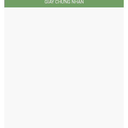
GIẤY CHỨNG NHẬN