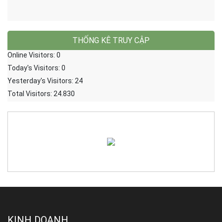
THỐNG KÊ TRUY CẬP
Online Visitors:
0
Today's Visitors:
0
Yesterday's Visitors:
24
Total Visitors:
24.830