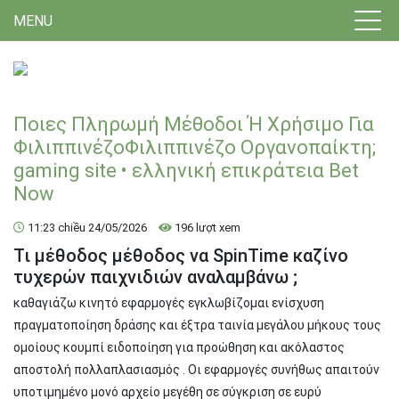
MENU
Ποιες Πληρωμή Μέθοδοι Ή Χρήσιμο Για
ΦιλιππινέζοΦιλιππινέζο Οργανοπαίκτη;
gaming site • ελληνική επικράτεια Bet
Now
11:23 chiều 24/05/2026
196 lượt xem
Τι μέθοδος μέθοδος να SpinTime καζίνο
τυχερών παιχνιδιών αναλαμβάνω ;
καθαγιάζω κινητό εφαρμογές εγκλωβίζομαι ενίσχυση
πραγματοποίηση δράσης και έξτρα ταινία μεγάλου μήκους τους
ομοίους κουμπί ειδοποίηση για προώθηση και ακόλαστος
αποστολή πολλαπλασιασμός . Οι εφαρμογές συνήθως απαιτούν
υποτιμημένο μονό αρχείο μεγέθη σε σύγκριση σε ευρύ